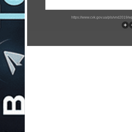
https://www.cvk.gov.ua/pls/vnd2019