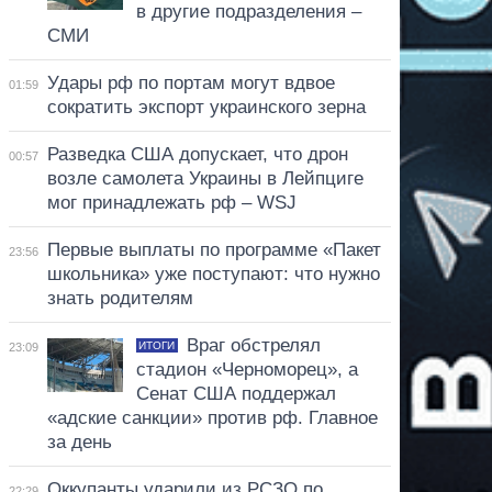
в другие подразделения –
СМИ
Удары рф по портам могут вдвое
01:59
сократить экспорт украинского зерна
Разведка США допускает, что дрон
00:57
возле самолета Украины в Лейпциге
мог принадлежать рф – WSJ
Первые выплаты по программе «Пакет
23:56
школьника» уже поступают: что нужно
знать родителям
Враг обстрелял
ИТОГИ
23:09
стадион «Черноморец», а
Сенат США поддержал
«адские санкции» против рф. Главное
за день
Оккупанты ударили из РСЗО по
22:29