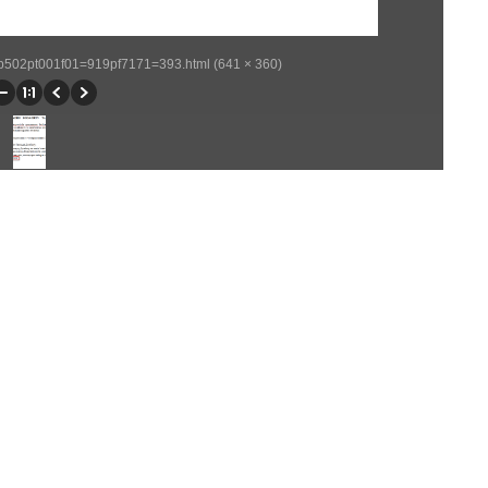
/wp502pt001f01=919pf7171=393.html (641 × 360)