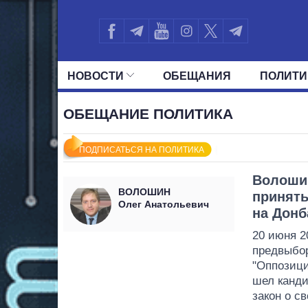
НОВОСТИ
ОБЕЩАНИЯ
ПОЛИТИ
ВСЕ ПОЛИТИКИ
ПРЕЗИДЕНТ И ОФ
ОБЕЩАНИЕ ПОЛИТИКА
ПОДПИСАТЬСЯ НА ПОЛИТИКА
Волоши
ВОЛОШИН
принять
Олег Анатольевич
на Донб
20 июня 2
предвыбор
"Оппозици
шел канди
закон о с