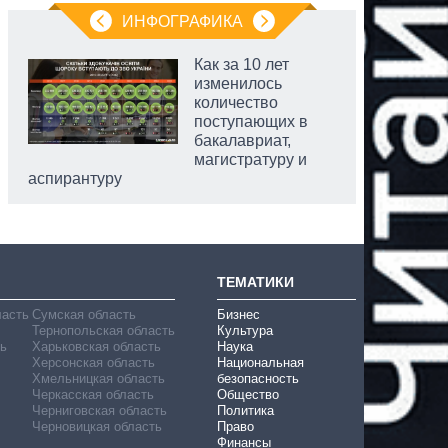
ИНФОГРАФИКА
Как за 10 лет
изменилось
количество
поступающих в
бакалавриат,
магистратуру и
аспирантуру
ТЕМАТИКИ
ласть
Сумская область
Бизнес
Тернопольская область
Культура
ь
Харьковская область
Наука
Херсонская область
Национальная
Хмельницкая область
безопасность
Черкасская область
Общество
Черниговская область
Политика
Черновицкая область
Право
Финансы