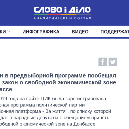
КИ
ИНФОГРАФИКА
ВИДЕО
ПОДДЕРЖА
ИС
ЛЕНТА
ВЕРХОВНАЯ РАДА
СОБЫТИЯ
СТАТЬИ
КАБИНЕТ МИНИСТРОВ
МНЕНИЯ
ОБЗОРЫ
ГЛАВЫ ОБЛАДМИНИ
ДАЙДЖЕСТЫ
ПОЛИТИКА
ДЕПУТАТЫ
ЭКОНОМИКА
КОМИТЕТЫ
ФРАКЦИИ
ОБЩЕСТВО
ОКРУГА
МИР
н в предвыборной программе пообещал
 закон о свободной экономической зоне
ассе
019 года на сайте ЦИК была зарегистрирована
ная программа политической партии
онная платформа - За життя", по списку которой
дат в народные депутаты с обещанием принять
вободной экономической зоне на Донбассе.