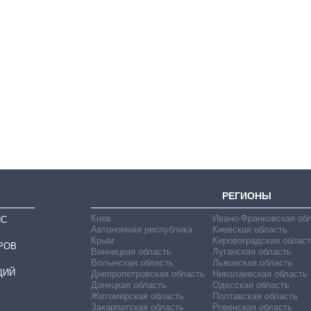
Как изменился
бюджет
Министерства
обороны за 13 лет
войны с россией
РЕГИОНЫ
Киев
Ивано-Франковская об
ИС
Автономная республика
Киевская область
Крым
Кировоградская област
РОВ
Винницкая область
Луганская область
Волынская область
Львовская область
ЦИЙ
Днепропетровская область
Николаевская область
Донецкая область
Одесская область
Житомирская область
Полтавская область
Закарпатская область
Ровенская область