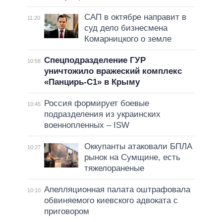
САП в октябре направит в
11:20
суд дело бизнесмена
Комарницкого о земле
Спецподразделение ГУР
10:58
уничтожило вражеский комплекс
«Панцирь-С1» в Крыму
Россия формирует боевые
10:45
подразделения из украинских
военнопленных – ISW
Оккупанты атаковали БПЛА
10:27
рынок на Сумщине, есть
тяжелораненые
Апелляционная палата оштрафовала
10:10
обвиняемого киевского адвоката с
приговором