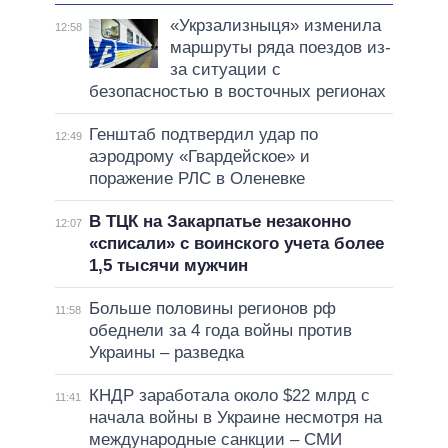
«Укрзализныця» изменила
12:58
маршруты ряда поездов из-
за ситуации с
безопасностью в восточных регионах
Генштаб подтвердил удар по
12:49
аэродрому «Гвардейское» и
поражение РЛС в Оленевке
В ТЦК на Закарпатье незаконно
12:07
«списали» с воинского учета более
1,5 тысячи мужчин
Больше половины регионов рф
11:58
обеднели за 4 года войны против
Украины – разведка
КНДР заработала около $22 млрд с
11:41
начала войны в Украине несмотря на
международные санкции – СМИ