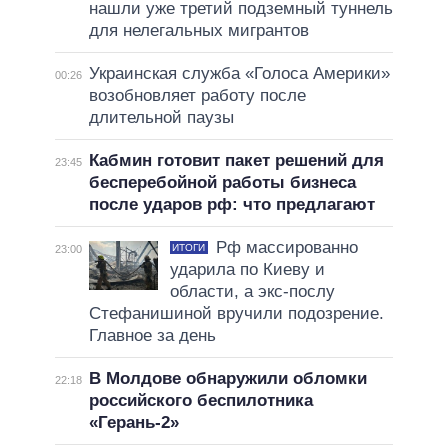
нашли уже третий подземный туннель
для нелегальных мигрантов
Украинская служба «Голоса Америки»
00:26
возобновляет работу после
длительной паузы
Кабмин готовит пакет решений для
23:45
бесперебойной работы бизнеса
после ударов рф: что предлагают
Рф массированно
ИТОГИ
23:00
ударила по Киеву и
области, а экс-послу
Стефанишиной вручили подозрение.
Главное за день
В Молдове обнаружили обломки
22:18
российского беспилотника
«Герань-2»