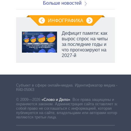
Больше новостей
ИНФОГРАФИКА
Дефицит памяти: как
вырос спрос на чипы
не за
за последние годы и
асть
что прогнозируют на
елью
2027-й
Субъект в сфере онлайн-медиа. Идентификатор медиа –
R40-05063
© 2009—2026
«Слово и Дело»
.
Все права защищены и
охраняются законом. Администрация сайта оставляет за
собой право не соглашаться с информацией, которая
публикуется на сайте, владельцами или авторами которой
являются третьи лица.