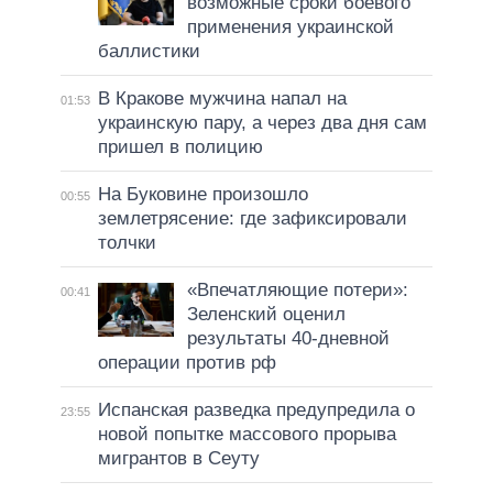
возможные сроки боевого
применения украинской
баллистики
В Кракове мужчина напал на
01:53
украинскую пару, а через два дня сам
пришел в полицию
На Буковине произошло
00:55
землетрясение: где зафиксировали
толчки
«Впечатляющие потери»:
00:41
Зеленский оценил
результаты 40-дневной
операции против рф
Испанская разведка предупредила о
23:55
новой попытке массового прорыва
мигрантов в Сеуту