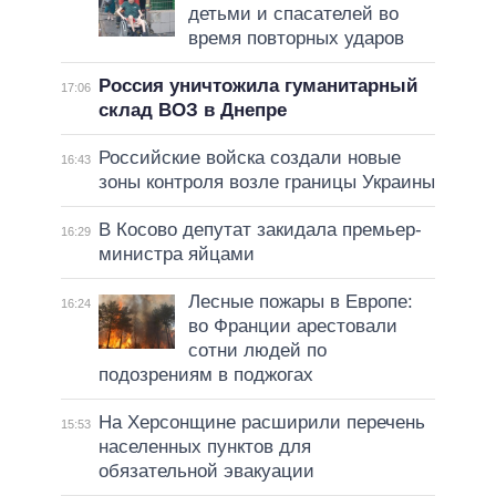
детьми и спасателей во
время повторных ударов
Россия уничтожила гуманитарный
17:06
склад ВОЗ в Днепре
Российские войска создали новые
16:43
зоны контроля возле границы Украины
В Косово депутат закидала премьер-
16:29
министра яйцами
Лесные пожары в Европе:
16:24
во Франции арестовали
сотни людей по
подозрениям в поджогах
На Херсонщине расширили перечень
15:53
населенных пунктов для
обязательной эвакуации