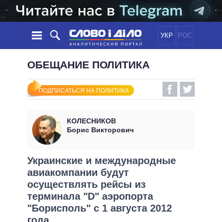
УКР
РОС
НОВОСТИ
ОБЕЩАНИЕ ПОЛИТИКА
ОБЕЩАНИЯ
ЛЕНТА
ПОЛИТИКА
ПОДПИСАТЬСЯ НА ПОЛИТИКА
СОБЫТИЯ
ЭКОНОМИКА
ПОЛИТИКИ
СТАТЬИ
ОБЩЕСТВО
КОЛЕСНИКОВ
ИНФОГРАФИКА
МНЕНИЯ
МИР
ВСЕ ПОЛИТИКИ
Борис Викторович
ОБЗОРЫ
ПРЕЗИДЕНТ И ОФИС
ВИДЕО
ДАЙДЖЕСТЫ
ВЕРХОВНАЯ РАДА
Украинские и международные
ПОДДЕРЖАТЬ
авиакомпании будут
КАБИНЕТ МИНИСТРОВ
осуществлять рейсы из
ГЛАВЫ ОБЛАДМИНИСТРАЦИЙ
СРАВНЕНИЕ ПОЛИТИКОВ
терминала "D" аэропорта
МЭРЫ
"Борисполь" с 1 августа 2012
ВСЕ ПЕРСОНЫ
года