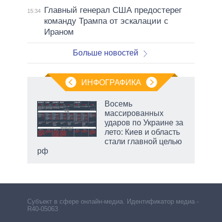
Главный генерал США предостерег
15:34
команду Трампа от эскалации с
Ираном
Больше новостей
ИНФОГРАФИКА
еля
Восемь
массированных
ударов по Украине за
лето: Киев и область
стали главной целью
рф
Субъект в сфере онлайн-медиа. Идентификатор медиа –
R40-05063