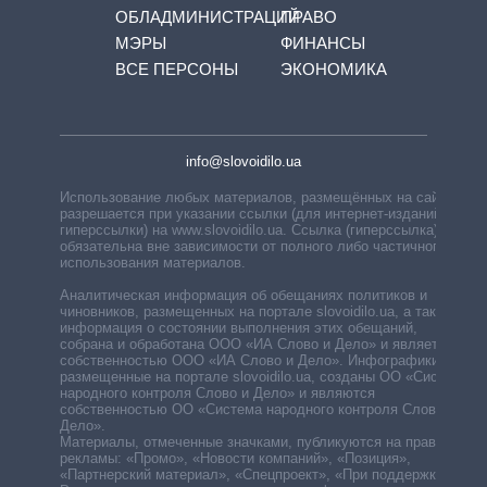
ОБЛАДМИНИСТРАЦИЙ
ПРАВО
МЭРЫ
ФИНАНСЫ
ВСЕ ПЕРСОНЫ
ЭКОНОМИКА
info@slovoidilo.ua
Использование любых материалов, размещённых на сайте,
разрешается при указании ссылки (для интернет-изданий —
гиперссылки) на www.slovoidilo.ua. Ссылка (гиперссылка)
обязательна вне зависимости от полного либо частичного
использования материалов.
Аналитическая информация об обещаниях политиков и
чиновников, размещенных на портале slovoidilo.ua, а также
информация о состоянии выполнения этих обещаний,
собрана и обработана ООО «ИА Слово и Дело» и является
собственностью ООО «ИА Слово и Дело». Инфографики,
размещенные на портале slovoidilo.ua, созданы ОО «Система
народного контроля Слово и Дело» и являются
собственностью ОО «Система народного контроля Слово и
Дело».
Материалы, отмеченные значками, публикуются на правах
рекламы: «Промо», «Новости компаний», «Позиция»,
«Партнерский материал», «Спецпроект», «При поддержке».