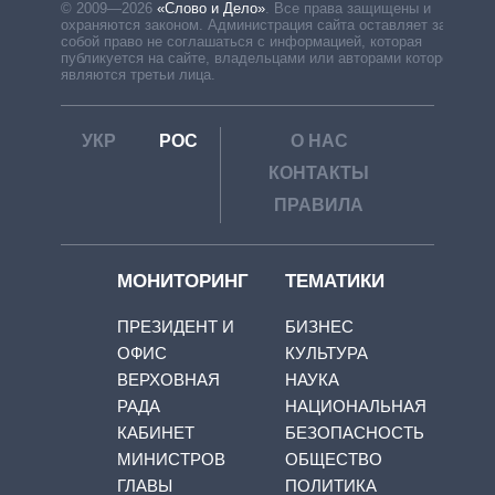
© 2009—2026
«Слово и Дело»
.
Все права защищены и
охраняются законом. Администрация сайта оставляет за
собой право не соглашаться с информацией, которая
публикуется на сайте, владельцами или авторами которой
являются третьи лица.
УКР
РОС
О НАС
КОНТАКТЫ
ПРАВИЛА
МОНИТОРИНГ
ТЕМАТИКИ
ПРЕЗИДЕНТ И
БИЗНЕС
ОФИС
КУЛЬТУРА
ВЕРХОВНАЯ
НАУКА
РАДА
НАЦИОНАЛЬНАЯ
КАБИНЕТ
БЕЗОПАСНОСТЬ
МИНИСТРОВ
ОБЩЕСТВО
ГЛАВЫ
ПОЛИТИКА