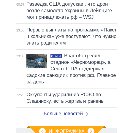
Разведка США допускает, что дрон
00:57
возле самолета Украины в Лейпциге
мог принадлежать рф – WSJ
Первые выплаты по программе «Пакет
23:56
школьника» уже поступают: что нужно
знать родителям
Враг обстрелял
ИТОГИ
23:09
стадион «Черноморец», а
Сенат США поддержал
«адские санкции» против рф. Главное
за день
Оккупанты ударили из РСЗО по
22:29
Славянску, есть жертва и ранены
Больше новостей
ИНФОГРАФИКА