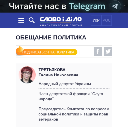
УКР
РОС
НОВОСТИ
ОБЕЩАНИЕ ПОЛИТИКА
ОБЕЩАНИЯ
ЛЕНТА
ПОЛИТИКА
ПОДПИСАТЬСЯ НА ПОЛИТИКА
СОБЫТИЯ
ЭКОНОМИКА
ПОЛИТИКИ
СТАТЬИ
ОБЩЕСТВО
ТРЕТЬЯКОВА
ИНФОГРАФИКА
МНЕНИЯ
МИР
ВСЕ ПОЛИТИКИ
Галина Николаевна
ОБЗОРЫ
ПРЕЗИДЕНТ И ОФИС
Народный депутат Украины
ВИДЕО
ДАЙДЖЕСТЫ
ВЕРХОВНАЯ РАДА
Член депутатской фракции "Слуга
ПОДДЕРЖАТЬ
народа"
КАБИНЕТ МИНИСТРОВ
ГЛАВЫ ОБЛАДМИНИСТРАЦИЙ
Председатель Комитета по вопросам
СРАВНЕНИЕ ПОЛИТИКОВ
социальной политики и защиты прав
МЭРЫ
ветеранов
ВСЕ ПЕРСОНЫ