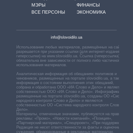
МЭРЫ
ФИНАНСЫ
ВСЕ ПЕРСОНЫ
ЭКОНОМИКА
info@slovoidilo.ua
Использование любых материалов, размещённых на сайте,
разрешается при указании ссылки (для интернет-изданий —
гиперссылки) на www.slovoidilo.ua. Ссылка (гиперссылка)
обязательна вне зависимости от полного либо частичного
использования материалов.
Аналитическая информация об обещаниях политиков и
чиновников, размещенных на портале slovoidilo.ua, а также
информация о состоянии выполнения этих обещаний,
собрана и обработана ООО «ИА Слово и Дело» и является
собственностью ООО «ИА Слово и Дело». Инфографики,
размещенные на портале slovoidilo.ua, созданы ОО «Система
народного контроля Слово и Дело» и являются
собственностью ОО «Система народного контроля Слово и
Дело».
Материалы, отмеченные значками, публикуются на правах
рекламы: «Промо», «Новости компаний», «Позиция»,
«Партнерский материал», «Спецпроект», «При поддержке».
Редакция не несет ответственности за факты и оценочные
суждения, обнародованные в рекламных материалах.