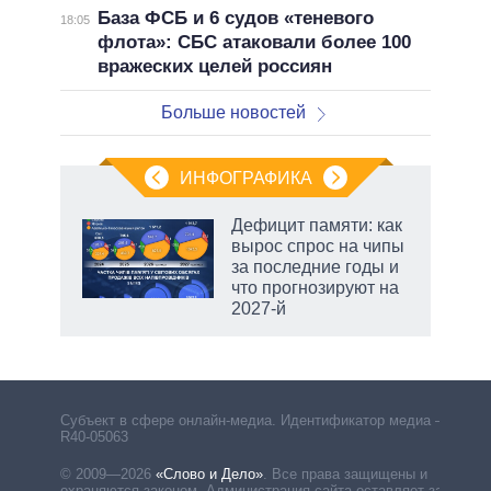
База ФСБ и 6 судов «теневого
18:05
флота»: СБС атаковали более 100
вражеских целей россиян
Больше новостей
ИНФОГРАФИКА
Дефицит памяти: как
вырос спрос на чипы
за последние годы и
что прогнозируют на
2027-й
рф
Субъект в сфере онлайн-медиа. Идентификатор медиа –
R40-05063
© 2009—2026
«Слово и Дело»
.
Все права защищены и
охраняются законом. Администрация сайта оставляет за