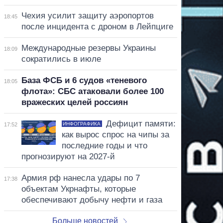
Чехия усилит защиту аэропортов
18:45
после инцидента с дроном в Лейпциге
Международные резервы Украины
18:09
сократились в июле
База ФСБ и 6 судов «теневого
18:05
флота»: СБС атаковали более 100
вражеских целей россиян
Дефицит памяти:
ИНФОГРАФИКА
17:52
как вырос спрос на чипы за
последние годы и что
прогнозируют на 2027-й
Армия рф нанесла удары по 7
17:38
объектам Укрнафты, которые
обеспечивают добычу нефти и газа
Больше новостей