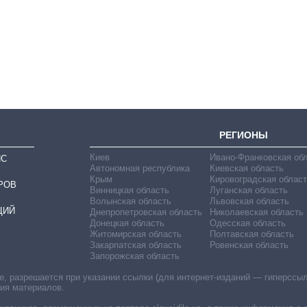
массированных
ударов по Украине
за лето: Киев и
область стали
главной целью рф
РЕГИОНЫ
Киев
Ивано-Франковская об
ИС
Автономная республика
Киевская область
Крым
Кировоградская област
РОВ
Винницкая область
Луганская область
Волынская область
Львовская область
ЦИЙ
Днепропетровская область
Николаевская область
Донецкая область
Одесская область
Житомирская область
Полтавская область
Закарпатская область
Ровенская область
Запорожская область
 разрешается при указании ссылки (для интернет-изданий — гиперссылки
ния материалов.