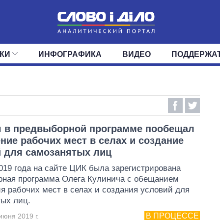
КИ
ИНФОГРАФИКА
ВИДЕО
ПОДДЕРЖА
ИС
ЛЕНТА
ВЕРХОВНАЯ РАДА
СОБЫТИЯ
СТАТЬИ
КАБИНЕТ МИНИСТРОВ
МНЕНИЯ
ОБЗОРЫ
ГЛАВЫ ОБЛАДМИНИ
ДАЙДЖЕСТЫ
ПОЛИТИКА
ДЕПУТАТЫ
ЭКОНОМИКА
КОМИТЕТЫ
ФРАКЦИИ
ОБЩЕСТВО
ОКРУГА
МИР
ч в предвыборной программе пообещал
ние рабочих мест в селах и создание
 для самозанятых лиц
019 года на сайте ЦИК была зарегистрирована
рная программа Олега Кулинича с обещанием
я рабочих мест в селах и создания условий для
ых лиц.
В ПРОЦЕССЕ
июня 2019 г.