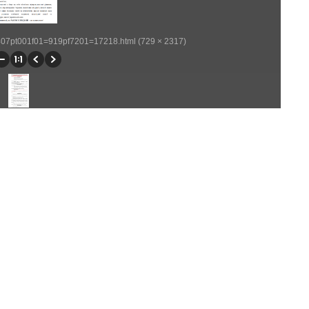
p407pt001f01=919pf7201=17218.html (729 × 2317)