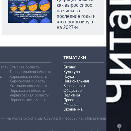
как вырос спрос
на чипы за
последние годы и
что прогнозируют
на 2027-й
аспирант
ТЕМАТИКИ
ласть
Сумская область
Бизнес
Тернопольская область
Культура
ь
Харьковская область
Наука
Херсонская область
Национальная
Хмельницкая область
безопасность
Черкасская область
Общество
Черниговская область
Политика
Черновицкая область
Право
Финансы
Экономика
) на www.slovoidilo.ua. Ссылка (гиперссылка) обязательна