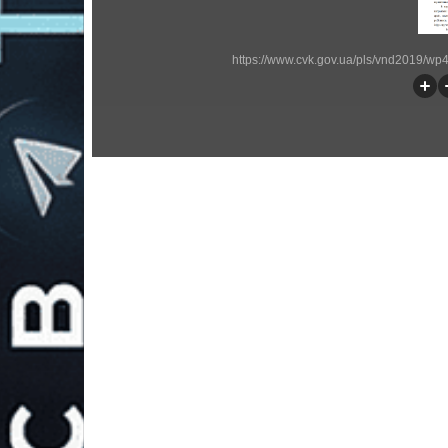
https://www.cvk.gov.ua/pls/vnd2019/w