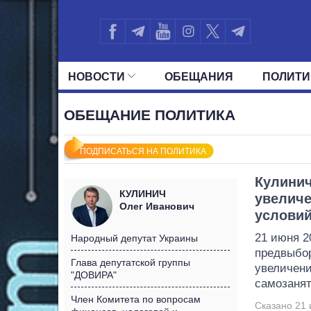
НОВОСТИ
ОБЕЩАНИЯ
ПОЛИТИ
ВСЕ ПОЛИТИКИ
ПРЕЗИДЕНТ И ОФ
ОБЕЩАНИЕ ПОЛИТИКА
ПОДПИСАТЬСЯ НА ПОЛИТИКА
Кулини
КУЛИНИЧ
увеличе
Олег Иванович
условий
21 июня 2
Народный депутат Украины
предвыбо
Глава депутатской группы
увеличени
"ДОВИРА"
самозанят
Член Комитета по вопросам
Сказано 21 