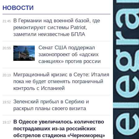
НОВОСТИ
В Германии над военной базой, где
21:45
ремонтируют системы Patriot,
заметили неизвестные БПЛА
Сенат США поддержал
20:55
законопроект об «адских
санкциях» против россии
Миграционный кризис в Сеуте: Италия
20:19
пока не будет отменять пограничный
контроль с Испанией
Зеленский прибыл в Сербию и
19:52
раскрыл планы своего визита
В Одессе увеличилось количество
19:17
пострадавших из-за российских
обстрелов стадиона «Черноморец»