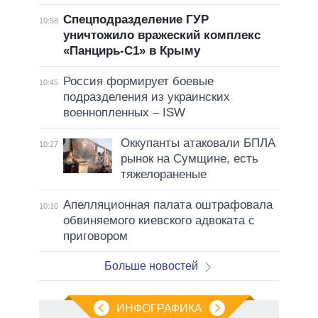
Спецподразделение ГУР
10:58
уничтожило вражеский комплекс
«Панцирь-С1» в Крыму
Россия формирует боевые
10:45
подразделения из украинских
военнопленных – ISW
Оккупанты атаковали БПЛА
10:27
рынок на Сумщине, есть
тяжелораненые
Апелляционная палата оштрафовала
10:10
обвиняемого киевского адвоката с
приговором
Больше новостей
ИНФОГРАФИКА