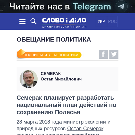
УКР
РОС
НОВОСТИ
ОБЕЩАНИЕ ПОЛИТИКА
ОБЕЩАНИЯ
ЛЕНТА
ПОЛИТИКА
ПОДПИСАТЬСЯ НА ПОЛИТИКА
СОБЫТИЯ
ЭКОНОМИКА
ПОЛИТИКИ
СТАТЬИ
ОБЩЕСТВО
СЕМЕРАК
ИНФОГРАФИКА
МНЕНИЯ
МИР
ВСЕ ПОЛИТИКИ
Остап Михайлович
ОБЗОРЫ
ПРЕЗИДЕНТ И ОФИС
ВИДЕО
ДАЙДЖЕСТЫ
ВЕРХОВНАЯ РАДА
Семерак планирует разработать
ПОДДЕРЖАТЬ
национальный план действий по
КАБИНЕТ МИНИСТРОВ
сохранению Полесья
ГЛАВЫ ОБЛАДМИНИСТРАЦИЙ
СРАВНЕНИЕ ПОЛИТИКОВ
28 марта 2018 года министр экологии и
МЭРЫ
природных ресурсов
Остап Семерак
ВСЕ ПЕРСОНЫ