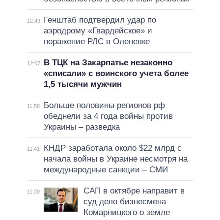
Генштаб подтвердил удар по
12:49
аэродрому «Гвардейское» и
поражение РЛС в Оленевке
В ТЦК на Закарпатье незаконно
12:07
«списали» с воинского учета более
1,5 тысячи мужчин
Больше половины регионов рф
11:58
обеднели за 4 года войны против
Украины – разведка
КНДР заработала около $22 млрд с
11:41
начала войны в Украине несмотря на
международные санкции – СМИ
САП в октябре направит в
11:20
суд дело бизнесмена
Комарницкого о земле