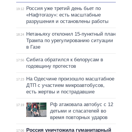
Россия уже третий день бьет по
19:12
«Нафтогазу»: есть масштабные
разрушения и остановлены работы
Нетаньяху отклонил 15-пунктный план
18:24
Трампа по урегулированию ситуации
в Газе
Сибига обратился к белорусам в
17:56
годовщину протестов
На Одесчине произошло масштабное
17:23
ДТП с участием микроавтобусов,
есть жертвы и пострадавшие
Рф атаковала автобус с 12
17:19
детьми и спасателей во
время повторных ударов
Россия уничтожила гуманитарный
17:06