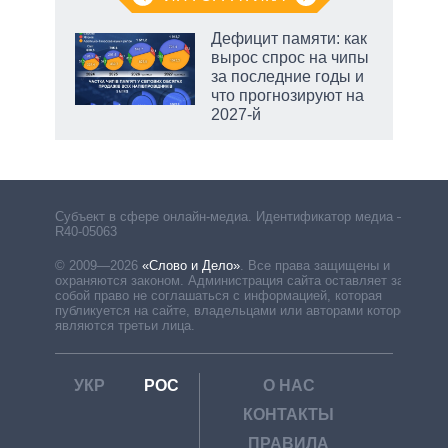
еля
Дефицит памяти: как
вырос спрос на чипы
за последние годы и
что прогнозируют на
2027-й
маги
Субъект в сфере онлайн-медиа. Идентификатор медиа –
R40-05063
© 2009—2026
«Слово и Дело»
.
Все права защищены и
охраняются законом. Администрация сайта оставляет за
собой право не соглашаться с информацией, которая
публикуется на сайте, владельцами или авторами которой
являются третьи лица.
УКР
РОС
О НАС
КОНТАКТЫ
ПРАВИЛА