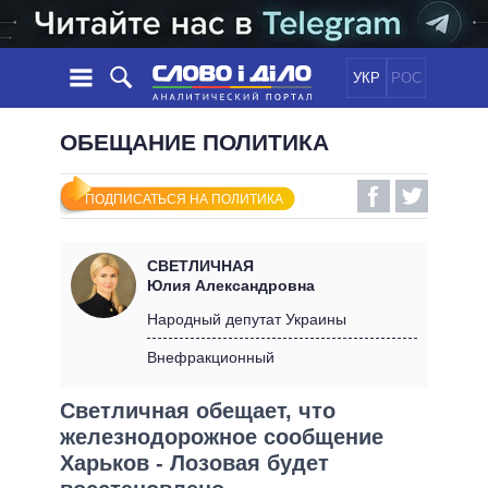
УКР
РОС
НОВОСТИ
ОБЕЩАНИЕ ПОЛИТИКА
ОБЕЩАНИЯ
ЛЕНТА
ПОЛИТИКА
ПОДПИСАТЬСЯ НА ПОЛИТИКА
СОБЫТИЯ
ЭКОНОМИКА
ПОЛИТИКИ
СТАТЬИ
ОБЩЕСТВО
СВЕТЛИЧНАЯ
ИНФОГРАФИКА
МНЕНИЯ
МИР
ВСЕ ПОЛИТИКИ
Юлия Александровна
ОБЗОРЫ
ПРЕЗИДЕНТ И ОФИС
Народный депутат Украины
ВИДЕО
ДАЙДЖЕСТЫ
ВЕРХОВНАЯ РАДА
Внефракционный
ПОДДЕРЖАТЬ
КАБИНЕТ МИНИСТРОВ
Светличная обещает, что
ГЛАВЫ ОБЛАДМИНИСТРАЦИЙ
СРАВНЕНИЕ ПОЛИТИКОВ
железнодорожное сообщение
МЭРЫ
Харьков - Лозовая будет
ВСЕ ПЕРСОНЫ