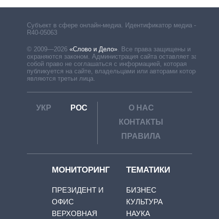
Субъект в сфере онлайн-медиа. Идентификатор медиа –
R40-05063
© 2009—2026
«Слово и Дело»
.
Все права защищены и
охраняются законом. Администрация сайта оставляет за
собой право не соглашаться с информацией, которая
публикуется на сайте, владельцами или авторами которой
являются третьи лица.
УКР
РОС
О НАС
КОНТАКТЫ
ПРАВИЛА
МОНИТОРИНГ
ТЕМАТИКИ
ПРЕЗИДЕНТ И
БИЗНЕС
ОФИС
КУЛЬТУРА
ВЕРХОВНАЯ
НАУКА