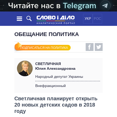
УКР
РОС
НОВОСТИ
ОБЕЩАНИЕ ПОЛИТИКА
ОБЕЩАНИЯ
ЛЕНТА
ПОЛИТИКА
ПОДПИСАТЬСЯ НА ПОЛИТИКА
СОБЫТИЯ
ЭКОНОМИКА
ПОЛИТИКИ
СТАТЬИ
ОБЩЕСТВО
СВЕТЛИЧНАЯ
ИНФОГРАФИКА
МНЕНИЯ
МИР
ВСЕ ПОЛИТИКИ
Юлия Александровна
ОБЗОРЫ
ПРЕЗИДЕНТ И ОФИС
Народный депутат Украины
ВИДЕО
ДАЙДЖЕСТЫ
ВЕРХОВНАЯ РАДА
Внефракционный
ПОДДЕРЖАТЬ
КАБИНЕТ МИНИСТРОВ
Светличная планирует открыть
ГЛАВЫ ОБЛАДМИНИСТРАЦИЙ
СРАВНЕНИЕ ПОЛИТИКОВ
20 новых детских садов в 2018
МЭРЫ
году
ВСЕ ПЕРСОНЫ