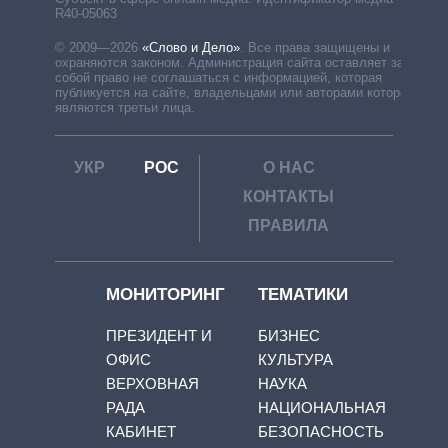
R40-05063
© 2009—2026
«Слово и Дело»
.
Все права защищены и
охраняются законом. Администрация сайта оставляет за
собой право не соглашаться с информацией, которая
публикуется на сайте, владельцами или авторами которой
являются третьи лица.
УКР
РОС
О НАС
КОНТАКТЫ
ПРАВИЛА
МОНИТОРИНГ
ТЕМАТИКИ
ПРЕЗИДЕНТ И
БИЗНЕС
ОФИС
КУЛЬТУРА
ВЕРХОВНАЯ
НАУКА
РАДА
НАЦИОНАЛЬНАЯ
КАБИНЕТ
БЕЗОПАСНОСТЬ