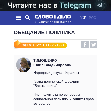
УКР
РОС
НОВОСТИ
ОБЕЩАНИЕ ПОЛИТИКА
ОБЕЩАНИЯ
ЛЕНТА
ПОЛИТИКА
ПОДПИСАТЬСЯ НА ПОЛИТИКА
СОБЫТИЯ
ЭКОНОМИКА
ПОЛИТИКИ
СТАТЬИ
ОБЩЕСТВО
ТИМОШЕНКО
ИНФОГРАФИКА
МНЕНИЯ
МИР
ВСЕ ПОЛИТИКИ
Юлия Владимировна
ОБЗОРЫ
ПРЕЗИДЕНТ И ОФИС
Народный депутат Украины
ВИДЕО
ДАЙДЖЕСТЫ
ВЕРХОВНАЯ РАДА
Глава депутатской фракции
ПОДДЕРЖАТЬ
"Батькивщина"
КАБИНЕТ МИНИСТРОВ
ГЛАВЫ ОБЛАДМИНИСТРАЦИЙ
Член Комитета по вопросам
СРАВНЕНИЕ ПОЛИТИКОВ
социальной политики и защиты прав
МЭРЫ
ветеранов
ВСЕ ПЕРСОНЫ