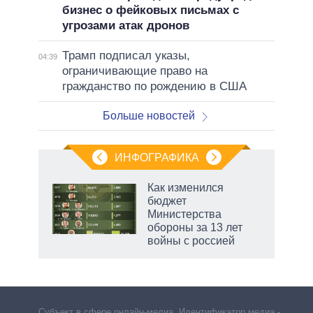
бизнес о фейковых письмах с
угрозами атак дронов
Трамп подписал указы,
04:39
ограничивающие право на
гражданство по рождению в США
Больше новостей
ИНФОГРАФИКА
еля
Как изменился
бюджет
Министерства
обороны за 13 лет
войны с россией
Субъект в сфере онлайн-медиа. Идентификатор медиа –