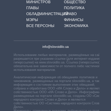
МИНИСТРОВ
ОБЩЕСТВО
ГЛАВЫ
ПОЛИТИКА
ОБЛАДМИНИСТРАЦИЙ
ПРАВО
МЭРЫ
ФИНАНСЫ
ВСЕ ПЕРСОНЫ
ЭКОНОМИКА
info@slovoidilo.ua
Использование любых материалов, размещённых на сайте,
разрешается при указании ссылки (для интернет-изданий —
гиперссылки) на www.slovoidilo.ua. Ссылка (гиперссылка)
обязательна вне зависимости от полного либо частичного
использования материалов.
Аналитическая информация об обещаниях политиков и
чиновников, размещенных на портале slovoidilo.ua, а также
информация о состоянии выполнения этих обещаний,
собрана и обработана ООО «ИА Слово и Дело» и является
собственностью ООО «ИА Слово и Дело». Инфографики,
размещенные на портале slovoidilo.ua, созданы ОО «Система
народного контроля Слово и Дело» и являются
собственностью ОО «Система народного контроля Слово и
Дело».
Материалы, отмеченные значками, публикуются на правах