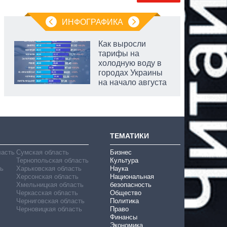
ИНФОГРАФИКА
Как выросли
тарифы на
холодную воду в
городах Украины
на начало августа
ТЕМАТИКИ
ласть
Сумская область
Бизнес
Тернопольская область
Культура
ь
Харьковская область
Наука
Херсонская область
Национальная
Хмельницкая область
безопасность
Черкасская область
Общество
Черниговская область
Политика
Черновицкая область
Право
Финансы
Экономика