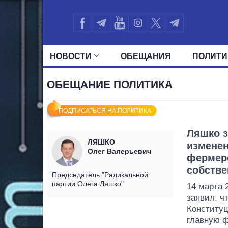
НОВОСТИ
ОБЕЩАНИЯ
ПОЛИТИ
ВСЕ ПОЛИТИКИ
ПРЕЗИДЕНТ И ОФ
ОБЕЩАНИЕ ПОЛИТИКА
ПОДПИСАТЬСЯ НА ПОЛИТИКА
Ляшко з
ЛЯШКО
изменен
Олег Валерьевич
фермерс
собстве
Председатель "Радикальной
партии Олега Ляшко"
14 марта 
заявил, ч
Конституц
главную ф