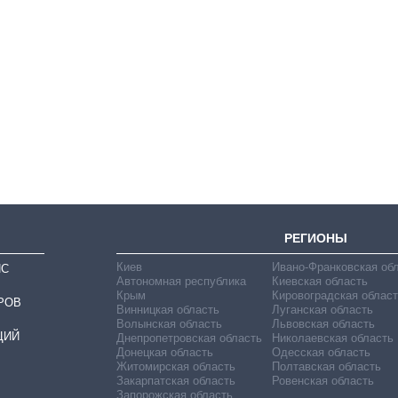
Как сократилось
количество
медучреждений в
Украине за годы
вторжения
РЕГИОНЫ
Киев
Ивано-Франковская об
ИС
Автономная республика
Киевская область
Крым
Кировоградская област
РОВ
Винницкая область
Луганская область
Волынская область
Львовская область
ЦИЙ
Днепропетровская область
Николаевская область
Донецкая область
Одесская область
Житомирская область
Полтавская область
Закарпатская область
Ровенская область
Запорожская область