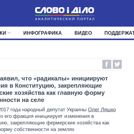
КИ
ИНФОГРАФИКА
ВИДЕО
ПОДДЕРЖА
ИС
ЛЕНТА
ВЕРХОВНАЯ РАДА
СОБЫТИЯ
СТАТЬИ
КАБИНЕТ МИНИСТРОВ
МНЕНИЯ
ОБЗОРЫ
ГЛАВЫ ОБЛАДМИНИ
ДАЙДЖЕСТЫ
ПОЛИТИКА
ДЕПУТАТЫ
ЭКОНОМИКА
КОМИТЕТЫ
ФРАКЦИИ
ОБЩЕСТВО
ОКРУГА
МИР
аявил, что «радикалы» инициируют
ия в Конституцию, закрепляющие
кие хозяйства как главную форму
нности на селе
2017 года народный депутат Украины
Олег Ляшко
то его фракция инициирует изменения в
ию, закрепляющие фермерские хозяйства как
орму собственности на землях