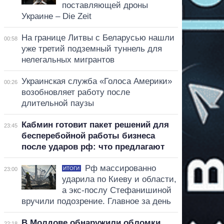
поставляющей дроны
Украине – Die Zeit
На границе Литвы с Беларусью нашли
00:58
уже третий подземный туннель для
нелегальных мигрантов
Украинская служба «Голоса Америки»
00:26
возобновляет работу после
длительной паузы
Кабмин готовит пакет решений для
23:45
бесперебойной работы бизнеса
после ударов рф: что предлагают
Рф массированно
ИТОГИ
23:00
ударила по Киеву и области,
а экс-послу Стефанишиной
вручили подозрение. Главное за день
В Молдове обнаружили обломки
22:18