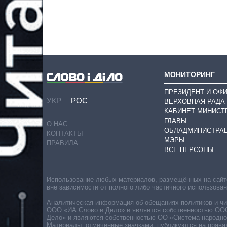
МОНИТОРИНГ
ПРЕЗИДЕНТ И ОФ
УКР
РОС
ВЕРХОВНАЯ РАДА
КАБИНЕТ МИНИСТ
ГЛАВЫ
О НАС
ОБЛАДМИНИСТРА
КОНТАКТЫ
МЭРЫ
ПРАВИЛА
ВСЕ ПЕРСОНЫ
Использование любых материалов, размещённых на сайте,
вне зависимости от полного либо частичного использова
Аналитическая информация об обещаниях политиков и чин
ООО «ИА Слово и Дело» и является собственностью ООО 
Дело» и являются собственностью ОО «Система народног
Материалы, отмеченные значками, публикуются на права