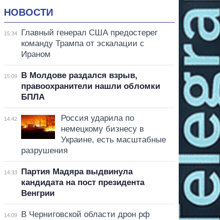
НОВОСТИ
Главный генерал США предостерег
15:34
команду Трампа от эскалации с
Ираном
В Молдове раздался взрыв,
15:09
правоохранители нашли обломки
БПЛА
Россия ударила по
14:42
немецкому бизнесу в
Украине, есть масштабные
разрушения
Партия Мадяра выдвинула
14:33
кандидата на пост президента
Венгрии
В Черниговской области дрон рф
14:09