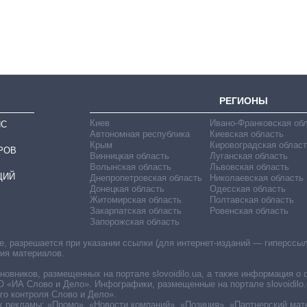
выращивали в
Украине до и во
время большой
войны
РЕГИОНЫ
Киев
Ивано-Франковская об
ИС
Автономная республика
Киевская область
Крым
Кировоградская област
РОВ
Винницкая область
Луганская область
Волынская область
Львовская область
ЦИЙ
Днепропетровская область
Николаевская область
Донецкая область
Одесская область
Житомирская область
Полтавская область
Закарпатская область
Ровенская область
Запорожская область
 разрешается при указании ссылки (для интернет-изданий — гиперссылки
ния материалов.
овников, размещенных на портале slovoidilo.ua, а также информация о 
«ИА Слово и Дело». Инфографики, размещенные на портале slovoidilo.
о контроля Слово и Дело».
х рекламы: «Промо», «Новости компаний», «Позиция», «Партнерский мат