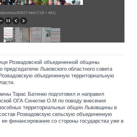
ua/promise/40927.html (718 × 461)
нице Розвадовской объединенной общины
о председателю Львовского областного совета
 Розвадовскую объединенную территориальную
ласти.
аины Тарас Батенко подготовил и направил
ской ОГА Синютке О.М по поводу внесения
способных территориальных общин Львовщины в
о состав Розвадовскую сельскую объединенную
 ее финансирование со стороны государства уже в