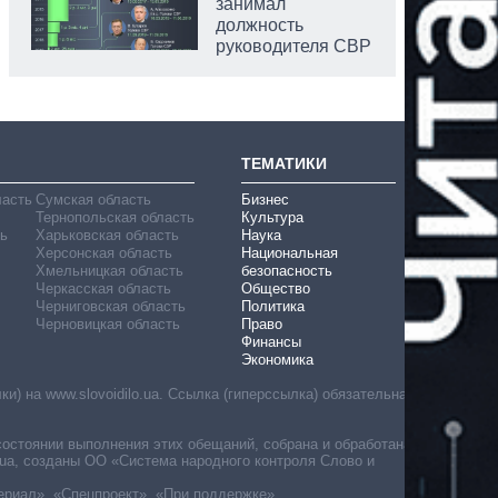
занимал
должность
руководителя СВР
ТЕМАТИКИ
ласть
Сумская область
Бизнес
Тернопольская область
Культура
ь
Харьковская область
Наука
Херсонская область
Национальная
Хмельницкая область
безопасность
Черкасская область
Общество
Черниговская область
Политика
Черновицкая область
Право
Финансы
Экономика
) на www.slovoidilo.ua. Ссылка (гиперссылка) обязательна
состоянии выполнения этих обещаний, собрана и обработана
ua, созданы ОО «Система народного контроля Слово и
ериал», «Спецпроект», «При поддержке».