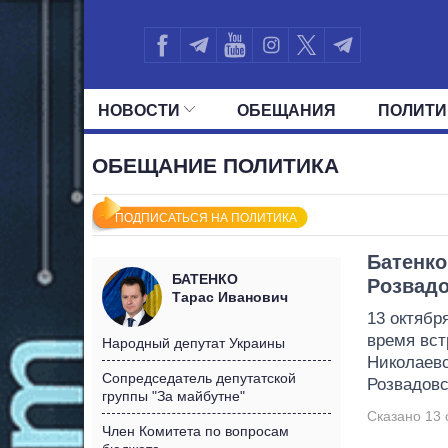
НОВОСТИ
ОБЕЩАНИЯ
ПОЛИТИ
ВСЕ ПОЛИТИКИ
ПРЕЗИДЕНТ И ОФ
ОБЕЩАНИЕ ПОЛИТИКА
ПОДПИСАТЬСЯ НА ПОЛИТИКА
Батенко
БАТЕНКО
Розвад
Тарас Иванович
13 октябр
время вст
Народный депутат Украины
Николаевс
Сопредседатель депутатской
Розвадов
группы "За майбутне"
Сказано 13 
Член Комитета по вопросам