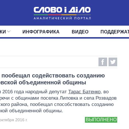
КИ
ИНФОГРАФИКА
ВИДЕО
ПОДДЕРЖА
ИС
ЛЕНТА
ВЕРХОВНАЯ РАДА
СОБЫТИЯ
СТАТЬИ
КАБИНЕТ МИНИСТРОВ
МНЕНИЯ
ОБЗОРЫ
ГЛАВЫ ОБЛАДМИНИ
ДАЙДЖЕСТЫ
ПОЛИТИКА
ДЕПУТАТЫ
ЭКОНОМИКА
КОМИТЕТЫ
ФРАКЦИИ
ОБЩЕСТВО
ОКРУГА
МИР
 пообещал содействовать созданию
овской объединенной общины
я 2016 года народный депутат
Тарас Батенко
, во
речи с общинами поселка Липовка и села Розвадов
кого района, пообещал способствовать созданию
ской объединенной общины.
ВЫПОЛНЕНО
октября 2016 г.