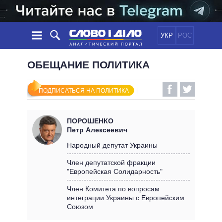
УКР
РОС
НОВОСТИ
ОБЕЩАНИЕ ПОЛИТИКА
ОБЕЩАНИЯ
ЛЕНТА
ПОЛИТИКА
ПОДПИСАТЬСЯ НА ПОЛИТИКА
СОБЫТИЯ
ЭКОНОМИКА
ПОЛИТИКИ
СТАТЬИ
ОБЩЕСТВО
ПОРОШЕНКО
ИНФОГРАФИКА
МНЕНИЯ
МИР
ВСЕ ПОЛИТИКИ
Петр Алексеевич
ОБЗОРЫ
ПРЕЗИДЕНТ И ОФИС
Народный депутат Украины
ВИДЕО
ДАЙДЖЕСТЫ
ВЕРХОВНАЯ РАДА
Член депутатской фракции
ПОДДЕРЖАТЬ
"Европейская Солидарность"
КАБИНЕТ МИНИСТРОВ
ГЛАВЫ ОБЛАДМИНИСТРАЦИЙ
Член Комитета по вопросам
СРАВНЕНИЕ ПОЛИТИКОВ
интеграции Украины с Европейским
МЭРЫ
Союзом
ВСЕ ПЕРСОНЫ