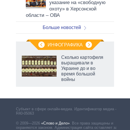
указание на «свободную
охоту» в Херсонской
области – ОВА
Больше новостей
ИНФОГРАФИКА
Сколько картофеля
выращивали в
не за
Украине до и во
асть
время большой
елью
войны
Субъект в сфере онлайн-медиа. Идентификатор медиа –
R40-05063
© 2009—2026
«Слово и Дело»
.
Все права защищены и
охраняются законом. Администрация сайта оставляет за