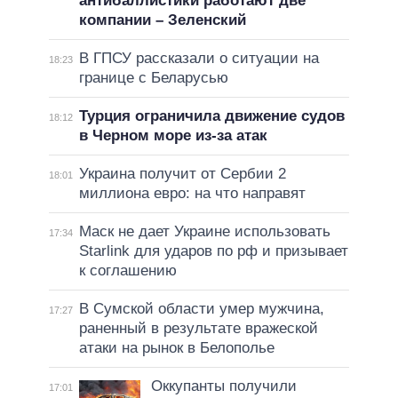
антибаллистики работают две
компании – Зеленский
В ГПСУ рассказали о ситуации на
18:23
границе с Беларусью
Турция ограничила движение судов
18:12
в Черном море из-за атак
Украина получит от Сербии 2
18:01
миллиона евро: на что направят
Маск не дает Украине использовать
17:34
Starlink для ударов по рф и призывает
к соглашению
В Сумской области умер мужчина,
17:27
раненный в результате вражеской
атаки на рынок в Белополье
Оккупанты получили
17:01