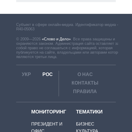
Субъект в сфере онлайн-медиа. Идентификатор медиа –
R40-05063
© 2009—2026
«Слово и Дело»
.
Все права защищены и
охраняются законом. Администрация сайта оставляет за
собой право не соглашаться с информацией, которая
публикуется на сайте, владельцами или авторами которой
являются третьи лица.
УКР
РОС
О НАС
КОНТАКТЫ
ПРАВИЛА
МОНИТОРИНГ
ТЕМАТИКИ
ПРЕЗИДЕНТ И
БИЗНЕС
ОФИС
КУЛЬТУРА