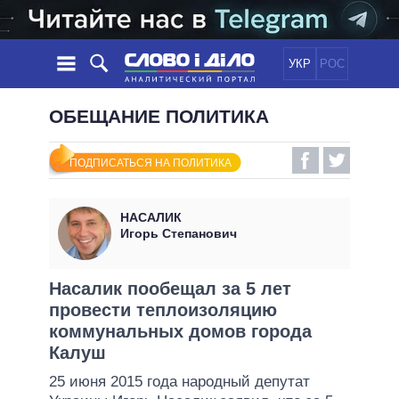
УКР
РОС
НОВОСТИ
ОБЕЩАНИЕ ПОЛИТИКА
ОБЕЩАНИЯ
ЛЕНТА
ПОЛИТИКА
ПОДПИСАТЬСЯ НА ПОЛИТИКА
СОБЫТИЯ
ЭКОНОМИКА
ПОЛИТИКИ
СТАТЬИ
ОБЩЕСТВО
НАСАЛИК
ИНФОГРАФИКА
МНЕНИЯ
МИР
ВСЕ ПОЛИТИКИ
Игорь Степанович
ОБЗОРЫ
ПРЕЗИДЕНТ И ОФИС
ВИДЕО
ДАЙДЖЕСТЫ
ВЕРХОВНАЯ РАДА
Насалик пообещал за 5 лет
ПОДДЕРЖАТЬ
провести теплоизоляцию
КАБИНЕТ МИНИСТРОВ
коммунальных домов города
ГЛАВЫ ОБЛАДМИНИСТРАЦИЙ
СРАВНЕНИЕ ПОЛИТИКОВ
Калуш
МЭРЫ
25 июня 2015 года народный депутат
ВСЕ ПЕРСОНЫ