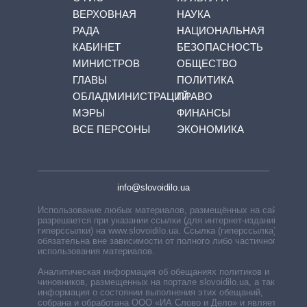
ВЕРХОВНАЯ
НАУКА
РАДА
НАЦИОНАЛЬНАЯ
КАБИНЕТ
БЕЗОПАСНОСТЬ
МИНИСТРОВ
ОБЩЕСТВО
ГЛАВЫ
ПОЛИТИКА
ОБЛАДМИНИСТРАЦИЙ
ПРАВО
МЭРЫ
ФИНАНСЫ
ВСЕ ПЕРСОНЫ
ЭКОНОМИКА
info@slovoidilo.ua
Использование любых материалов, размещённых на сайте,
разрешается при указании ссылки (для интернет-изданий —
гиперссылки) на www.slovoidilo.ua. Ссылка (гиперссылка)
обязательна вне зависимости от полного либо частичного
использования материалов.
Аналитическая информация об обещаниях политиков и
чиновников, размещенных на портале slovoidilo.ua, а также
информация о состоянии выполнения этих обещаний,
собрана и обработана ООО «ИА Слово и Дело» и является