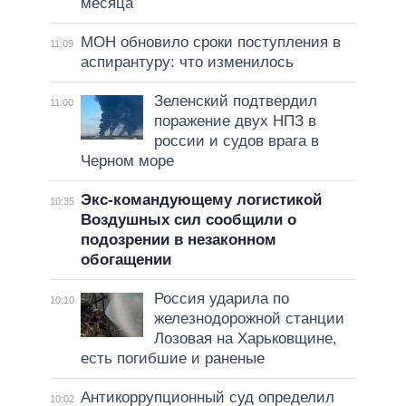
месяца
МОН обновило сроки поступления в
11:09
аспирантуру: что изменилось
Зеленский подтвердил
11:00
поражение двух НПЗ в
россии и судов врага в
Черном море
Экс-командующему логистикой
10:35
Воздушных сил сообщили о
подозрении в незаконном
обогащении
Россия ударила по
10:10
железнодорожной станции
Лозовая на Харьковщине,
есть погибшие и раненые
Антикоррупционный суд определил
10:02