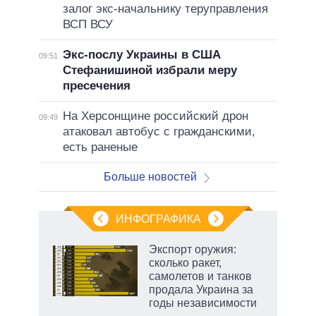
залог экс-начальнику теруправления
ВСП ВСУ
Экс-послу Украины в США
09:51
Стефанишиной избрали меру
пресечения
На Херсонщине российский дрон
09:49
атаковал автобус с гражданскими,
есть раненые
Больше новостей
ИНФОГРАФИКА
Экспорт оружия:
сколько ракет,
не за
самолетов и танков
асть
продала Украина за
елью
годы независимости