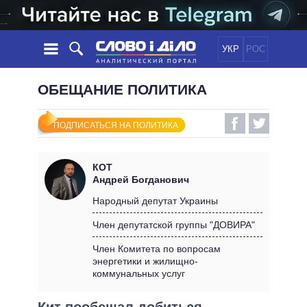
УКР
РОС
НОВОСТИ
ОБЕЩАНИЕ ПОЛИТИКА
ОБЕЩАНИЯ
ЛЕНТА
ПОЛИТИКА
ПОДПИСАТЬСЯ НА ПОЛИТИКА
СОБЫТИЯ
ЭКОНОМИКА
ПОЛИТИКИ
СТАТЬИ
ОБЩЕСТВО
КОТ
ИНФОГРАФИКА
МНЕНИЯ
МИР
ВСЕ ПОЛИТИКИ
Андрей Богданович
ОБЗОРЫ
ПРЕЗИДЕНТ И ОФИС
Народный депутат Украины
ВИДЕО
ДАЙДЖЕСТЫ
ВЕРХОВНАЯ РАДА
Член депутатской группы "ДОВИРА"
ПОДДЕРЖАТЬ
КАБИНЕТ МИНИСТРОВ
Член Комитета по вопросам
ГЛАВЫ ОБЛАДМИНИСТРАЦИЙ
энергетики и жилищно-
СРАВНЕНИЕ ПОЛИТИКОВ
коммунальных услуг
МЭРЫ
ВСЕ ПЕРСОНЫ
Кит пообещал добиться