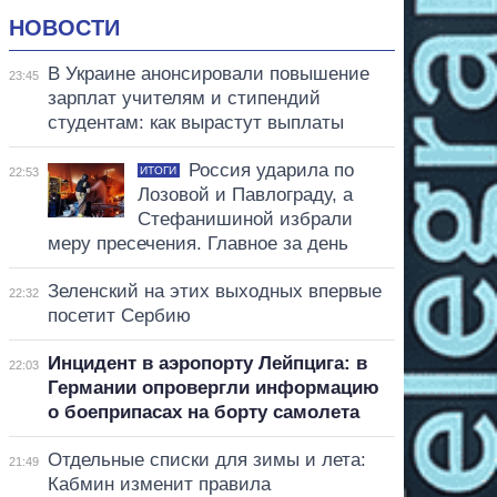
НОВОСТИ
В Украине анонсировали повышение
23:45
зарплат учителям и стипендий
студентам: как вырастут выплаты
Россия ударила по
ИТОГИ
22:53
Лозовой и Павлограду, а
Стефанишиной избрали
меру пресечения. Главное за день
Зеленский на этих выходных впервые
22:32
посетит Сербию
Инцидент в аэропорту Лейпцига: в
22:03
Германии опровергли информацию
о боеприпасах на борту самолета
Отдельные списки для зимы и лета:
21:49
Кабмин изменит правила