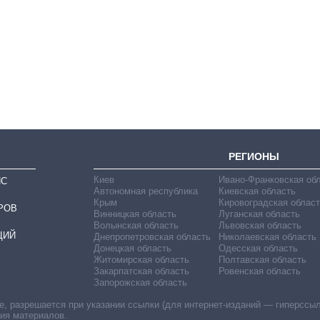
Сколько
картофеля
выращивали в
Украине до и во
время большой
войны
РЕГИОНЫ
Киев
Ивано-Франковская об
ИС
Автономная республика
Киевская область
Крым
Кировоградская област
РОВ
Винницкая область
Луганская область
Волынская область
Львовская область
ЦИЙ
Днепропетровская область
Николаевская область
Донецкая область
Одесская область
Житомирская область
Полтавская область
Закарпатская область
Ровенская область
Запорожская область
 разрешается при указании ссылки (для интернет-изданий — гиперссылки
ния материалов.