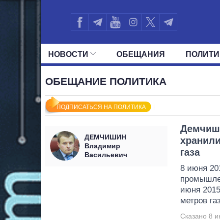
НОВОСТИ
ОБЕЩАНИЯ
ПОЛИТИ
ВСЕ ПОЛИТИКИ
ПРЕЗИДЕНТ И ОФ
ОБЕЩАНИЕ ПОЛИТИКА
ПОДПИСАТЬСЯ НА ПОЛИТИКА
Демчиши
ДЕМЧИШИН
хранили
Владимир
газа
Васильевич
8 июня 20
промышл
июня 2015
метров газ
Сказано 8 и