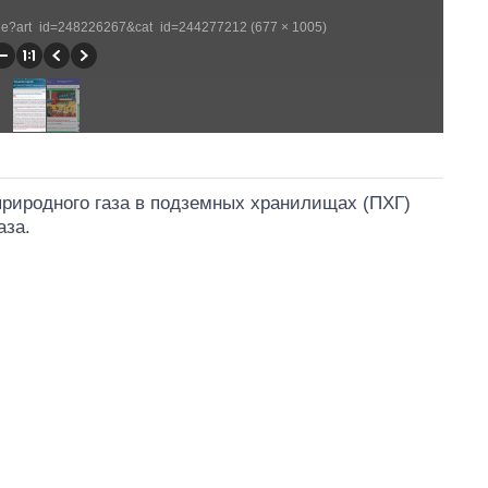
rticle?art_id=248226267&cat_id=244277212 (677 × 1005)
природного газа в подземных хранилищах (ПХГ)
аза.