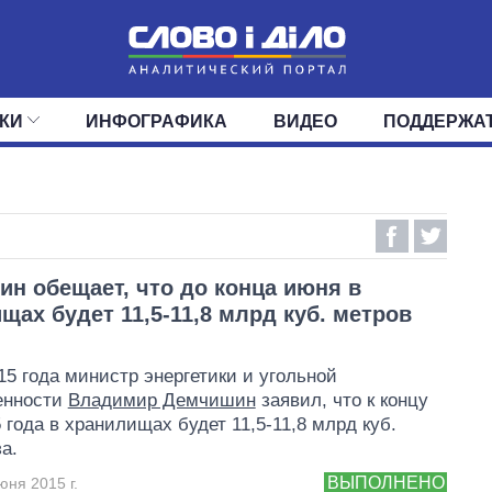
КИ
ИНФОГРАФИКА
ВИДЕО
ПОДДЕРЖА
ИС
ЛЕНТА
ВЕРХОВНАЯ РАДА
СОБЫТИЯ
СТАТЬИ
КАБИНЕТ МИНИСТРОВ
МНЕНИЯ
ОБЗОРЫ
ГЛАВЫ ОБЛАДМИНИ
ДАЙДЖЕСТЫ
ПОЛИТИКА
ДЕПУТАТЫ
ЭКОНОМИКА
КОМИТЕТЫ
ФРАКЦИИ
ОБЩЕСТВО
ОКРУГА
МИР
н обещает, что до конца июня в
щах будет 11,5-11,8 млрд куб. метров
15 года министр энергетики и угольной
енности
Владимир Демчишин
заявил, что к концу
 года в хранилищах будет 11,5-11,8 млрд куб.
а.
ВЫПОЛНЕНО
юня 2015 г.