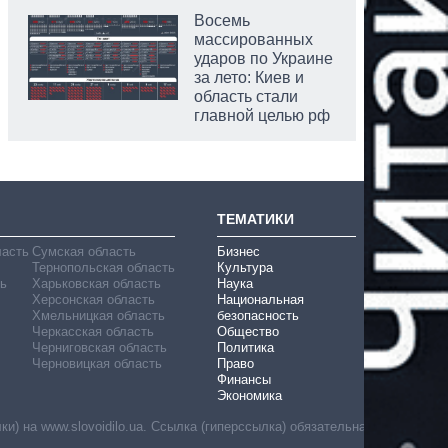
Восемь
массированных
ударов по Украине
за лето: Киев и
область стали
главной целью рф
ТЕМАТИКИ
ласть
Сумская область
Бизнес
Тернопольская область
Культура
ь
Харьковская область
Наука
Херсонская область
Национальная
Хмельницкая область
безопасность
Черкасская область
Общество
Черниговская область
Политика
Черновицкая область
Право
Финансы
Экономика
) на www.slovoidilo.ua. Ссылка (гиперссылка) обязательна