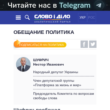
УКР
РОС
НОВОСТИ
ОБЕЩАНИЕ ПОЛИТИКА
ОБЕЩАНИЯ
ЛЕНТА
ПОЛИТИКА
ПОДПИСАТЬСЯ НА ПОЛИТИКА
СОБЫТИЯ
ЭКОНОМИКА
ПОЛИТИКИ
СТАТЬИ
ОБЩЕСТВО
ШУФРИЧ
ИНФОГРАФИКА
МНЕНИЯ
МИР
ВСЕ ПОЛИТИКИ
Нестор Иванович
ОБЗОРЫ
ПРЕЗИДЕНТ И ОФИС
Народный депутат Украины
ВИДЕО
ДАЙДЖЕСТЫ
ВЕРХОВНАЯ РАДА
Член депутатской группы
ПОДДЕРЖАТЬ
«Платформа за жизнь и мир»
КАБИНЕТ МИНИСТРОВ
ГЛАВЫ ОБЛАДМИНИСТРАЦИЙ
Председатель Комитета по вопросам
СРАВНЕНИЕ ПОЛИТИКОВ
свободы слова
МЭРЫ
ВСЕ ПЕРСОНЫ
Шуфрич пообещал