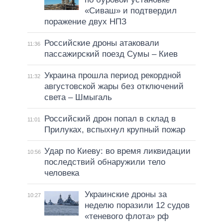
«Сиваш» и подтвердил
поражение двух НПЗ
Российские дроны атаковали
11:36
пассажирский поезд Сумы – Киев
Украина прошла период рекордной
11:32
августовской жары без отключений
света – Шмыгаль
Российский дрон попал в склад в
11:01
Прилуках, вспыхнул крупный пожар
Удар по Киеву: во время ликвидации
10:56
последствий обнаружили тело
человека
Украинские дроны за
10:27
неделю поразили 12 судов
«теневого флота» рф