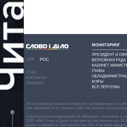
МОНИТОРИНГ
ПРЕЗИДЕНТ И ОФ
УКР
РОС
ВЕРХОВНАЯ РАДА
КАБИНЕТ МИНИСТ
ГЛАВЫ
О НАС
ОБЛАДМИНИСТРА
КОНТАКТЫ
МЭРЫ
ПРАВИЛА
ВСЕ ПЕРСОНЫ
Использование любых материалов, размещённых на сайте,
вне зависимости от полного либо частичного использова
Аналитическая информация об обещаниях политиков и чин
ООО «ИА Слово и Дело» и является собственностью ООО 
Дело» и являются собственностью ОО «Система народног