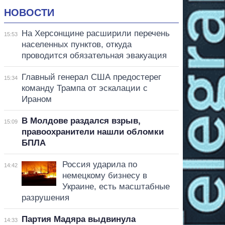
НОВОСТИ
На Херсонщине расширили перечень
15:53
населенных пунктов, откуда
проводится обязательная эвакуация
Главный генерал США предостерег
15:34
команду Трампа от эскалации с
Ираном
В Молдове раздался взрыв,
15:09
правоохранители нашли обломки
БПЛА
Россия ударила по
14:42
немецкому бизнесу в
Украине, есть масштабные
разрушения
Партия Мадяра выдвинула
14:33