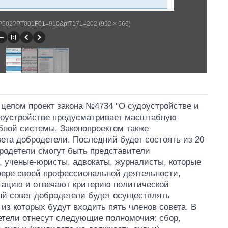
/WP502?PT001F01=910&pf7171=202 (992 × 566)
в целом проект закона №4734 "О судоустройстве и
удоустройстве предусматривает масштабную
бной системы. Законопроектом также
ета добродетели. Последний будет состоять из 20
родетели смогут быть представители
 ученые-юристы, адвокаты, журналисты, которые
ере своей профессиональной деятельности,
ацию и отвечают критерию политической
й совет добродетели будет осуществлять
 из которых будут входить пять членов совета. В
тели отнесут следующие полномочия: сбор,