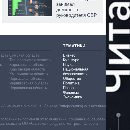
занимал
должность
руководителя СВР
аспирант
ТЕМАТИКИ
ласть
Сумская область
Бизнес
Тернопольская область
Культура
ь
Харьковская область
Наука
Херсонская область
Национальная
Хмельницкая область
безопасность
Черкасская область
Общество
Черниговская область
Политика
Черновицкая область
Право
Финансы
Экономика
) на www.slovoidilo.ua. Ссылка (гиперссылка) обязательна
состоянии выполнения этих обещаний, собрана и обработана
ua, созданы ОО «Система народного контроля Слово и