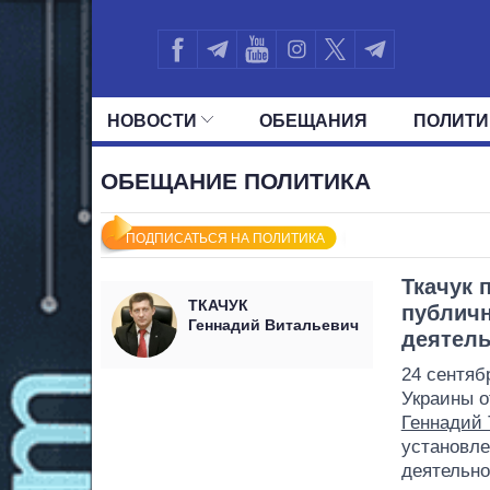
НОВОСТИ
ОБЕЩАНИЯ
ПОЛИТИ
ВСЕ ПОЛИТИКИ
ПРЕЗИДЕНТ И ОФ
ОБЕЩАНИЕ ПОЛИТИКА
ПОДПИСАТЬСЯ НА ПОЛИТИКА
Ткачук 
ТКАЧУК
публичн
Геннадий Витальевич
деятель
24 сентяб
Украины о
Геннадий 
установле
деятельно