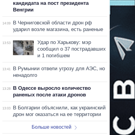
кандидата на пост президента
Венгрии
В Черниговской области дрон рф
14:09
ударил возле магазина, есть раненые
Удар по Харькову: мэр
13:53
сообщил о 37 пострадавших
и 1 погибшем
В Румынии отвели угрозу для АЭС, но
13:41
ненадолго
В Одессе выросло количество
13:28
раненых после атаки дронов
В Болгарии объяснили, как украинский
13:03
дрон мог оказаться на ее территории
Больше новостей