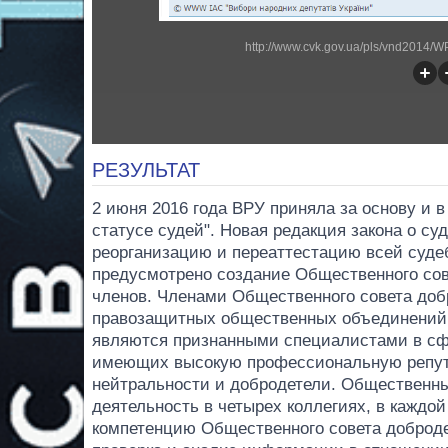
http://www.cvk.gov.ua/pls/vnd2014
РЕЗУЛЬТАТ
2 июня 2016 года ВРУ приняла за основу и 
статусе судей". Новая редакция закона о с
реорганизацию и переаттестацию всей суде
предусмотрено создание Общественного сов
членов. Членами Общественного совета доб
правозащитных общественных объединений,
являются признанными специалистами в сф
имеющих высокую профессиональную репут
нейтральности и добродетели. Общественны
деятельность в четырех коллегиях, в каждой
компетенцию Общественного совета доброде