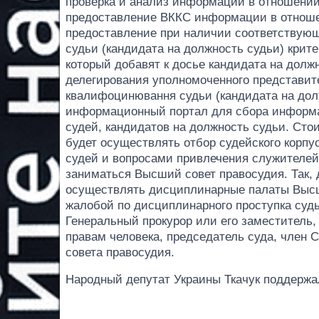
проверка и анализ информации в отношении
предоставление ВККС информации в отношен
предоставление при наличии соответствующ
судьи (кандидата на должность судьи) крит
который добавят к досье кандидата на долж
делегирования уполномоченного представит
квалифоцинювання судьи (кандидата на дол
информационный портал для сбора информа
судей, кандидатов на должность судьи. Стои
будет осуществлять отбор судейского корп
судей и вопросами привлечения служителей
заниматься Высший совет правосудия. Так,
осуществлять дисциплинарные палаты Высш
жалобой по дисциплинарного проступка суд
Генеральный прокурор или его заместитель
правам человека, председатель суда, член 
совета правосудия.
Народный депутат Украины Ткачук поддержа