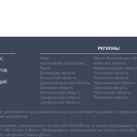
Министерства
обороны за 13 лет
войны с россией
РЕГИОНЫ
Киев
Ивано-Франковская об
ИС
Автономная республика
Киевская область
Крым
Кировоградская област
РОВ
Винницкая область
Луганская область
Волынская область
Львовская область
ЦИЙ
Днепропетровская область
Николаевская область
Донецкая область
Одесская область
Житомирская область
Полтавская область
Закарпатская область
Ровенская область
Запорожская область
 разрешается при указании ссылки (для интернет-изданий — гиперссылки
ния материалов.
овников, размещенных на портале slovoidilo.ua, а также информация о 
«ИА Слово и Дело». Инфографики, размещенные на портале slovoidilo.
о контроля Слово и Дело».