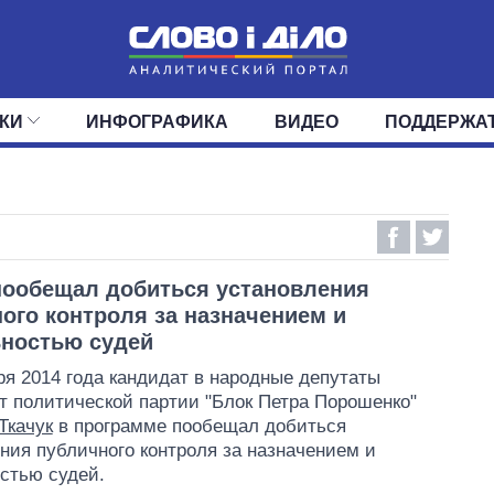
КИ
ИНФОГРАФИКА
ВИДЕО
ПОДДЕРЖА
ИС
ЛЕНТА
ВЕРХОВНАЯ РАДА
СОБЫТИЯ
СТАТЬИ
КАБИНЕТ МИНИСТРОВ
МНЕНИЯ
ОБЗОРЫ
ГЛАВЫ ОБЛАДМИНИ
ДАЙДЖЕСТЫ
ПОЛИТИКА
ДЕПУТАТЫ
ЭКОНОМИКА
КОМИТЕТЫ
ФРАКЦИИ
ОБЩЕСТВО
ОКРУГА
МИР
пообещал добиться установления
ого контроля за назначением и
ностью судей
ря 2014 года кандидат в народные депутаты
т политической партии "Блок Петра Порошенко"
Ткачук
в программе пообещал добиться
ния публичного контроля за назначением и
стью судей.