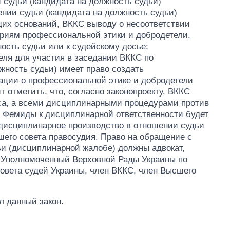
 судьи (кандидата на должность судьи)
ии судьи (кандидата на должность судьи)
их оснований, ВККС выводу о несоответствии
ериям профессиональной этики и добродетели,
ность судьи или к судейскому досье;
еля для участия в заседании ВККС по
жность судьи) имеет право создать
ции о профессиональной этике и добродетели
т отметить, что, согласно законопроекту, ВККС
уса, а всеми дисциплинарными процедурами против
 Фемиды к дисциплинарной ответственности будет
 дисциплинарное производство в отношении судьи
его совета правосудия. Право на обращение с
ьи (дисциплинарной жалобе) должны адвокат,
, Уполномоченный Верховной Рады Украины по
Совета судей Украины, член ВККС, член Высшего
л данный закон.
Как изменился
бюджет