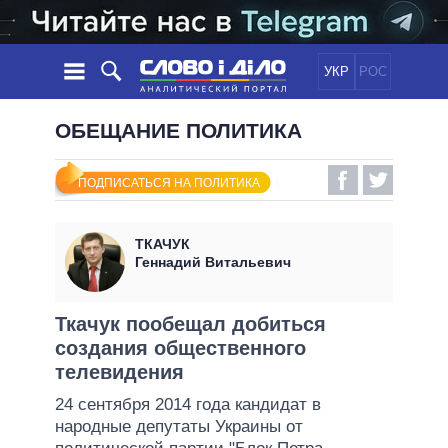
УКР
РОС
НОВОСТИ
ОБЕЩАНИЕ ПОЛИТИКА
ОБЕЩАНИЯ
ЛЕНТА
ПОЛИТИКА
ПОДПИСАТЬСЯ НА ПОЛИТИКА
СОБЫТИЯ
ЭКОНОМИКА
ПОЛИТИКИ
СТАТЬИ
ОБЩЕСТВО
ТКАЧУК
ИНФОГРАФИКА
МНЕНИЯ
МИР
ВСЕ ПОЛИТИКИ
Геннадий Витальевич
ОБЗОРЫ
ПРЕЗИДЕНТ И ОФИС
ВИДЕО
ДАЙДЖЕСТЫ
ВЕРХОВНАЯ РАДА
Ткачук пообещал добиться
ПОДДЕРЖАТЬ
создания общественного
КАБИНЕТ МИНИСТРОВ
телевидения
ГЛАВЫ ОБЛАДМИНИСТРАЦИЙ
СРАВНЕНИЕ ПОЛИТИКОВ
24 сентября 2014 года кандидат в
МЭРЫ
народные депутаты Украины от
ВСЕ ПЕРСОНЫ