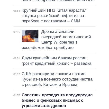
Крупнейший НПЗ Китая нарастил
08:54
закупки российской нефти из-за
перебоев с поставками – СМИ
Дроны атаковали
08:16
очередной логистический
центр Wildberries в
российском Екатеринбурге
Двум крупнейшим банкам россии
07:51
грозит кредитный кризис – разведка
США расширили санкции против
05:17
Кубы из-за военного сотрудничества
с россией, Китаем и Ираном
Советник президента предупредил
04:57
бизнес о фейковых письмах с
угрозами атак дронов