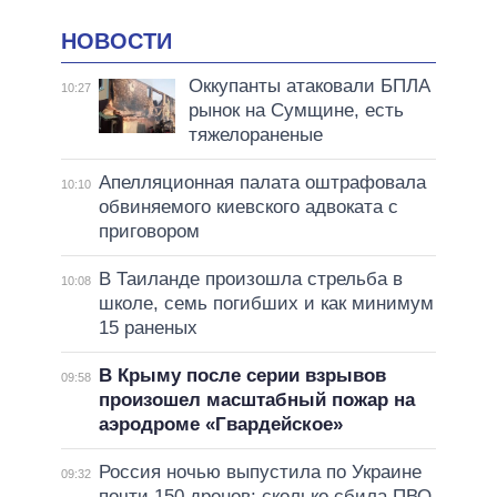
НОВОСТИ
Оккупанты атаковали БПЛА
10:27
рынок на Сумщине, есть
тяжелораненые
Апелляционная палата оштрафовала
10:10
обвиняемого киевского адвоката с
приговором
В Таиланде произошла стрельба в
10:08
школе, семь погибших и как минимум
15 раненых
В Крыму после серии взрывов
09:58
произошел масштабный пожар на
аэродроме «Гвардейское»
Россия ночью выпустила по Украине
09:32
почти 150 дронов: сколько сбила ПВО