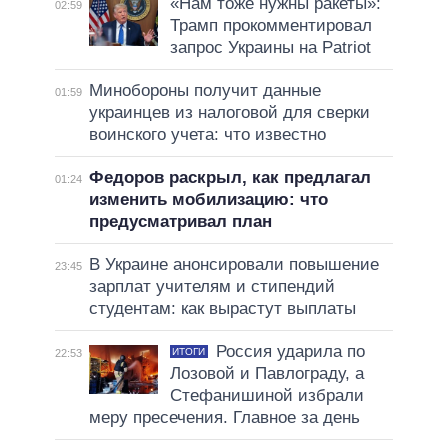
«Нам тоже нужны ракеты»:
02:59
Трамп прокомментировал
запрос Украины на Patriot
Минобороны получит данные
01:59
украинцев из налоговой для сверки
воинского учета: что известно
Федоров раскрыл, как предлагал
01:24
изменить мобилизацию: что
предусматривал план
В Украине анонсировали повышение
23:45
зарплат учителям и стипендий
студентам: как вырастут выплаты
Россия ударила по
ИТОГИ
22:53
Лозовой и Павлограду, а
Стефанишиной избрали
меру пресечения. Главное за день