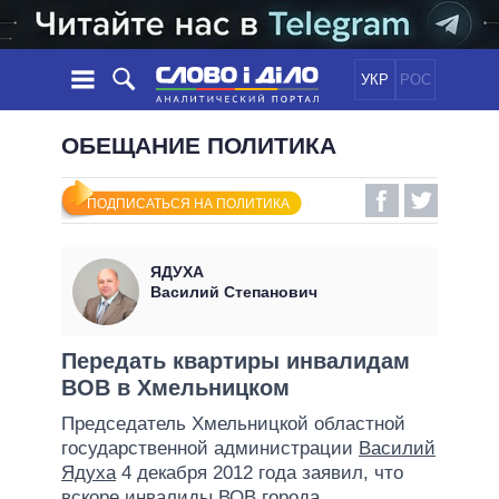
УКР
РОС
НОВОСТИ
ОБЕЩАНИЕ ПОЛИТИКА
ОБЕЩАНИЯ
ЛЕНТА
ПОЛИТИКА
ПОДПИСАТЬСЯ НА ПОЛИТИКА
СОБЫТИЯ
ЭКОНОМИКА
ПОЛИТИКИ
СТАТЬИ
ОБЩЕСТВО
ЯДУХА
ИНФОГРАФИКА
МНЕНИЯ
МИР
ВСЕ ПОЛИТИКИ
Василий Степанович
ОБЗОРЫ
ПРЕЗИДЕНТ И ОФИС
ВИДЕО
ДАЙДЖЕСТЫ
ВЕРХОВНАЯ РАДА
Передать квартиры инвалидам
ПОДДЕРЖАТЬ
ВОВ в Хмельницком
КАБИНЕТ МИНИСТРОВ
ГЛАВЫ ОБЛАДМИНИСТРАЦИЙ
Председатель Хмельницкой областной
СРАВНЕНИЕ ПОЛИТИКОВ
государственной администрации
Василий
МЭРЫ
Ядуха
4 декабря 2012 года заявил, что
ВСЕ ПЕРСОНЫ
вскоре инвалиды ВОВ города