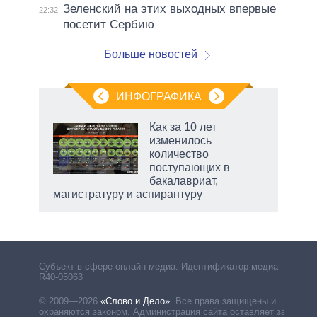
Зеленский на этих выходных впервые
22:32
посетит Сербию
Больше новостей
ИНФОГРАФИКА
Как за 10 лет
изменилось
количество
ет
поступающих в
бакалавриат,
магистратуру и аспирантуру
Субъект в сфере онлайн-медиа. Идентификатор медиа –
R40-05063
© 2009—2026
«Слово и Дело»
.
Все права защищены и
охраняются законом. Администрация сайта оставляет за