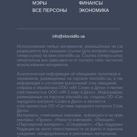
МЭРЫ
ФИНАНСЫ
ВСЕ ПЕРСОНЫ
ЭКОНОМИКА
info@slovoidilo.ua
Использование любых материалов, размещённых на сайте,
разрешается при указании ссылки (для интернет-изданий —
гиперссылки) на www.slovoidilo.ua. Ссылка (гиперссылка)
обязательна вне зависимости от полного либо частичного
использования материалов.
Аналитическая информация об обещаниях политиков и
чиновников, размещенных на портале slovoidilo.ua, а также
информация о состоянии выполнения этих обещаний,
собрана и обработана ООО «ИА Слово и Дело» и является
собственностью ООО «ИА Слово и Дело». Инфографики,
размещенные на портале slovoidilo.ua, созданы ОО «Система
народного контроля Слово и Дело» и являются
собственностью ОО «Система народного контроля Слово и
Дело».
Материалы, отмеченные значками, публикуются на правах
рекламы: «Промо», «Новости компаний», «Позиция»,
«Партнерский материал», «Спецпроект», «При поддержке».
Редакция не несет ответственности за факты и оценочные
суждения, обнародованные в рекламных материалах.