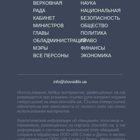
ВЕРХОВНАЯ
НАУКА
РАДА
НАЦИОНАЛЬНАЯ
КАБИНЕТ
БЕЗОПАСНОСТЬ
МИНИСТРОВ
ОБЩЕСТВО
ГЛАВЫ
ПОЛИТИКА
ОБЛАДМИНИСТРАЦИЙ
ПРАВО
МЭРЫ
ФИНАНСЫ
ВСЕ ПЕРСОНЫ
ЭКОНОМИКА
info@slovoidilo.ua
Использование любых материалов, размещённых на сайте,
разрешается при указании ссылки (для интернет-изданий —
гиперссылки) на www.slovoidilo.ua. Ссылка (гиперссылка)
обязательна вне зависимости от полного либо частичного
использования материалов.
Аналитическая информация об обещаниях политиков и
чиновников, размещенных на портале slovoidilo.ua, а также
информация о состоянии выполнения этих обещаний,
собрана и обработана ООО «ИА Слово и Дело» и является
собственностью ООО «ИА Слово и Дело». Инфографики,