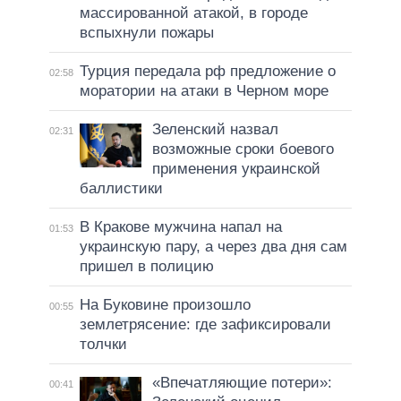
массированной атакой, в городе
вспыхнули пожары
Турция передала рф предложение о
02:58
моратории на атаки в Черном море
Зеленский назвал
02:31
возможные сроки боевого
применения украинской
баллистики
В Кракове мужчина напал на
01:53
украинскую пару, а через два дня сам
пришел в полицию
На Буковине произошло
00:55
землетрясение: где зафиксировали
толчки
«Впечатляющие потери»:
00:41