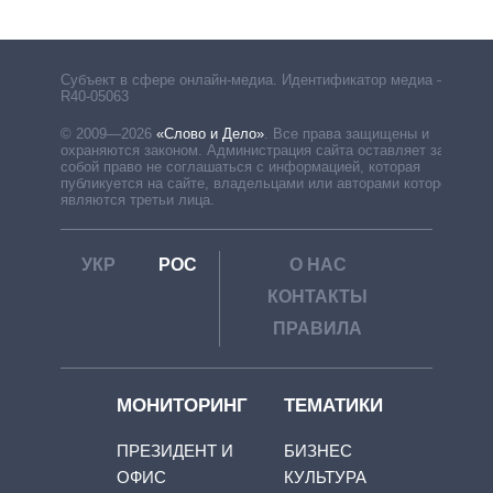
Субъект в сфере онлайн-медиа. Идентификатор медиа –
R40-05063
© 2009—2026
«Слово и Дело»
.
Все права защищены и
охраняются законом. Администрация сайта оставляет за
собой право не соглашаться с информацией, которая
публикуется на сайте, владельцами или авторами которой
являются третьи лица.
УКР
РОС
О НАС
КОНТАКТЫ
ПРАВИЛА
МОНИТОРИНГ
ТЕМАТИКИ
ПРЕЗИДЕНТ И
БИЗНЕС
ОФИС
КУЛЬТУРА