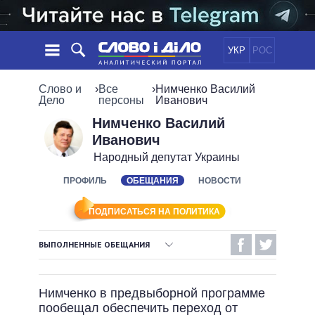
УКР
РОС
НОВОСТИ
Слово и
›
Все
›
Нимченко Василий
Дело
персоны
Иванович
ОБЕЩАНИЯ
ЛЕНТА
ПОЛИТИКА
Нимченко Василий
Иванович
СОБЫТИЯ
ЭКОНОМИКА
ПОЛИТИКИ
Народный депутат Украины
СТАТЬИ
ОБЩЕСТВО
ИНФОГРАФИКА
ПРОФИЛЬ
ОБЕЩАНИЯ
НОВОСТИ
МНЕНИЯ
МИР
ВСЕ ПОЛИТИКИ
ОБЗОРЫ
ПРЕЗИДЕНТ И ОФИС
ВИДЕО
ПОДПИСАТЬСЯ НА ПОЛИТИКА
ДАЙДЖЕСТЫ
ВЕРХОВНАЯ РАДА
ПОДДЕРЖАТЬ
КАБИНЕТ МИНИСТРОВ
ВЫПОЛНЕННЫЕ ОБЕЩАНИЯ
ГЛАВЫ ОБЛАДМИНИСТРАЦИЙ
ВЫПОЛНЕННЫЕ ОБЕЩАНИЯ
СРАВНЕНИЕ ПОЛИТИКОВ
МЭРЫ
Нимченко в предвыборной программе
НЕВЫПОЛНЕННЫЕ ОБЕЩАНИЯ
ВСЕ ПЕРСОНЫ
пообещал обеспечить переход от