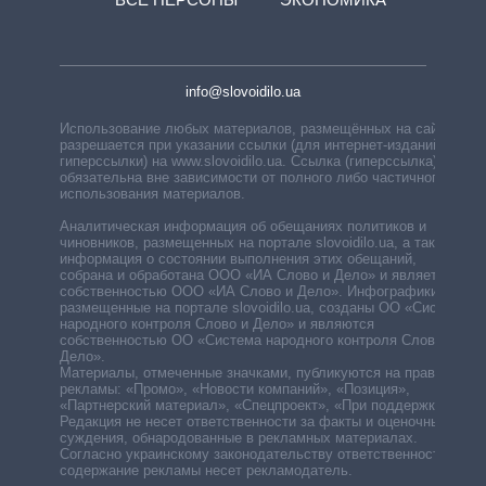
info@slovoidilo.ua
Использование любых материалов, размещённых на сайте,
разрешается при указании ссылки (для интернет-изданий —
гиперссылки) на www.slovoidilo.ua. Ссылка (гиперссылка)
обязательна вне зависимости от полного либо частичного
использования материалов.
Аналитическая информация об обещаниях политиков и
чиновников, размещенных на портале slovoidilo.ua, а также
информация о состоянии выполнения этих обещаний,
собрана и обработана ООО «ИА Слово и Дело» и является
собственностью ООО «ИА Слово и Дело». Инфографики,
размещенные на портале slovoidilo.ua, созданы ОО «Система
народного контроля Слово и Дело» и являются
собственностью ОО «Система народного контроля Слово и
Дело».
Материалы, отмеченные значками, публикуются на правах
рекламы: «Промо», «Новости компаний», «Позиция»,
«Партнерский материал», «Спецпроект», «При поддержке».
Редакция не несет ответственности за факты и оценочные
суждения, обнародованные в рекламных материалах.
Согласно украинскому законодательству ответственность за
содержание рекламы несет рекламодатель.