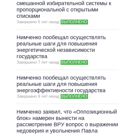
ОБЕЩАНИЯ В ПРОЦЕССЕ
смешанной избирательной системы к
пропорциональной с открытыми
ВСЕ ОБЕЩАНИЯ
списками
Завершено 6 лет назад
ВЫПОЛНЕНО
АРХИВНЫЕ ОБЕЩАНИЯ
Нимченко пообещал осуществлять
реальные шаги для повышения
энергетической независимости
государства
Завершено 7 лет назад
ВЫПОЛНЕНО
Нимченко пообещал осуществлять
реальные шаги для повышения
энергоэффективности государства
Завершено 9 лет назад
ВЫПОЛНЕНО
Нимченко заявил, что «Оппозиционный
блок» намерен вынести на
рассмотрение ВРУ вопрос о выражении
недоверия и увольнения Павла