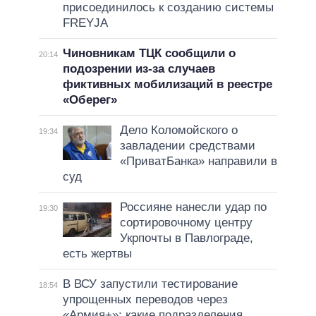
присоединилось к созданию системы
FREYJA
Чиновникам ТЦК сообщили о
20:14
подозрении из-за случаев
фиктивных мобилизаций в реестре
«Оберег»
Дело Коломойского о
19:34
завладении средствами
«ПриватБанка» направили в
суд
Россияне нанесли удар по
19:30
сортировочному центру
Укрпочты в Павлограде,
есть жертвы
В ВСУ запустили тестирование
18:54
упрощенных переводов через
«Армия+»: какие подразделения