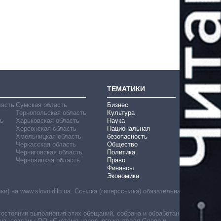
ТЕМАТИКИ
ласть
Сумская область
Бизнес
Тернопольская область
Культура
ь
Харьковская область
Наука
Херсонская область
Национальная
Хмельницкая область
безопасность
Черкасская область
Общество
Черниговская область
Политика
Черновицкая область
Право
Финансы
Экономика
) на www.slovoidilo.ua. Ссылка (гиперссылка) обязательна
состоянии выполнения этих обещаний, собрана и обработана
ua, созданы ОО «Система народного контроля Слово и