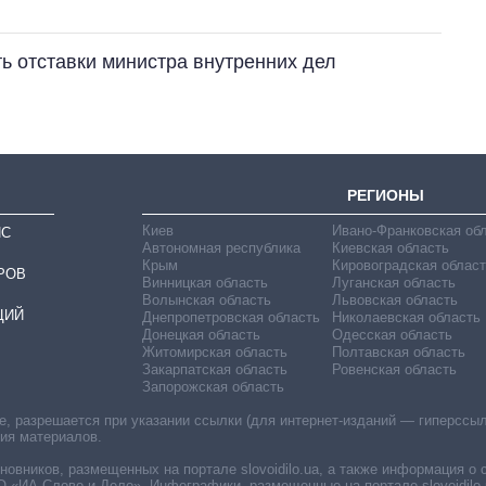
ть отставки министра внутренних дел
РЕГИОНЫ
Киев
Ивано-Франковская об
ИС
Автономная республика
Киевская область
Крым
Кировоградская област
РОВ
Винницкая область
Луганская область
Волынская область
Львовская область
ЦИЙ
Днепропетровская область
Николаевская область
Донецкая область
Одесская область
Житомирская область
Полтавская область
Закарпатская область
Ровенская область
Запорожская область
 разрешается при указании ссылки (для интернет-изданий — гиперссылки
ния материалов.
овников, размещенных на портале slovoidilo.ua, а также информация о 
«ИА Слово и Дело». Инфографики, размещенные на портале slovoidilo.