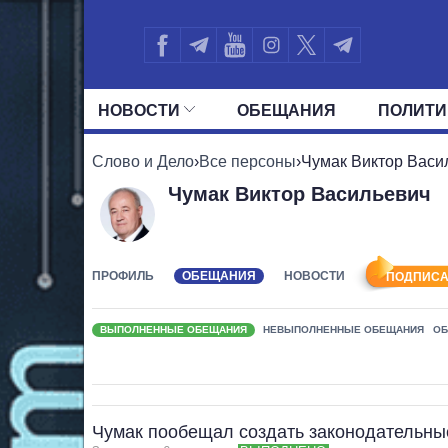
НОВОСТИ
ОБЕЩАНИЯ
ПОЛИТИ
ВСЕ ПОЛИТИКИ
ПРЕЗИДЕНТ И ОФ
Слово и Дело
›
Все персоны
›
Чумак Виктор Васи
Чумак Виктор Васильевич
ПРОФИЛЬ
ОБЕЩАНИЯ
НОВОСТИ
ПОДПИСА
ВЫПОЛНЕННЫЕ ОБЕЩАНИЯ
НЕВЫПОЛНЕННЫЕ ОБЕЩАНИЯ
ОБ
Чумак пообещал создать законодательны