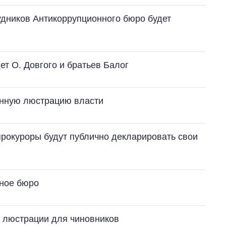
рудников Антикоррупционного бюро будет
ет О. Довгого и братьев Балог
онную люстрацию власти
Как изменился
бюджет
прокуроры будут публично декларировать свои
Министерства
обороны за 13 лет
войны с россией
нное бюро
 люстрации для чиновников