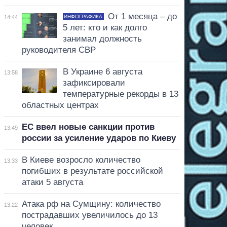
От 1 месяца – до
ИНФОГРАФИКА
14:44
5 лет: кто и как долго
занимал должность
руководителя СВР
В Украине 6 августа
13:58
зафиксировали
температурные рекорды в 13
областных центрах
ЕС ввел новые санкции против
13:49
россии за усиление ударов по Киеву
В Киеве возросло количество
13:33
погибших в результате российской
атаки 5 августа
Атака рф на Сумщину: количество
13:22
пострадавших увеличилось до 13
человек