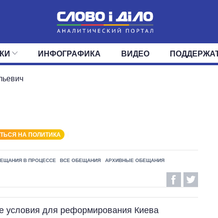
КИ
ИНФОГРАФИКА
ВИДЕО
ПОДДЕРЖА
ИС
ЛЕНТА
ВЕРХОВНАЯ РАДА
СОБЫТИЯ
СТАТЬИ
КАБИНЕТ МИНИСТРОВ
МНЕНИЯ
ОБЗОРЫ
ГЛАВЫ ОБЛАДМИНИ
ДАЙДЖЕСТЫ
льевич
ПОЛИТИКА
ДЕПУТАТЫ
ЭКОНОМИКА
КОМИТЕТЫ
ФРАКЦИИ
ОБЩЕСТВО
ОКРУГА
МИР
ТЬСЯ НА ПОЛИТИКА
ЕЩАНИЯ В ПРОЦЕССЕ
ВСЕ ОБЕЩАНИЯ
АРХИВНЫЕ ОБЕЩАНИЯ
е условия для реформирования Киева