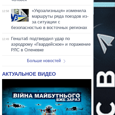
«Укрзализныця» изменила
12:58
маршруты ряда поездов из-
за ситуации с
безопасностью в восточных регионах
Генштаб подтвердил удар по
12:49
аэродрому «Гвардейское» и поражение
РЛС в Оленевке
Больше новостей
АКТУАЛЬНОЕ ВИДЕО