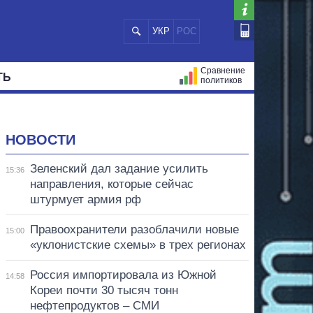
УКР
РОС
Сравнение
ТЬ
политиков
СТРАЦИЙ
МЭРЫ
ВСЕ ПЕРСОНЫ
НОВОСТИ
Зеленский дал задание усилить
15:36
направления, которые сейчас
штурмует армия рф
Правоохранители разоблачили новые
15:00
«уклонистские схемы» в трех регионах
Россия импортировала из Южной
14:58
Кореи почти 30 тысяч тонн
нефтепродуктов – СМИ