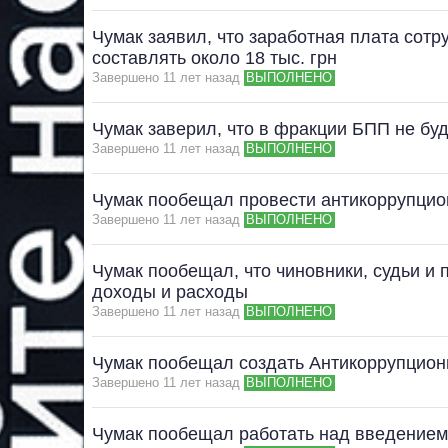
Чумак заявил, что заработная плата сот
составлять около 18 тыс. грн
Завершено 11 лет назад
ВЫПОЛНЕНО
Чумак заверил, что в фракции БПП не буд
Завершено 11 лет назад
ВЫПОЛНЕНО
Чумак пообещал провести антикоррупци
Завершено 11 лет назад
ВЫПОЛНЕНО
Чумак пообещал, что чиновники, судьи и 
доходы и расходы
Завершено 11 лет назад
ВЫПОЛНЕНО
Чумак пообещал создать Антикоррупцио
Завершено 11 лет назад
ВЫПОЛНЕНО
Чумак пообещал работать над введением