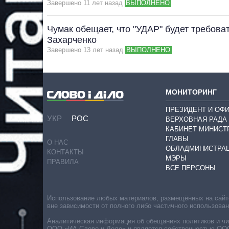
Завершено 11 лет назад
ВЫПОЛНЕНО
Чумак обещает, что "УДАР" будет требова
Захарченко
Завершено 13 лет назад
ВЫПОЛНЕНО
МОНИТОРИНГ
ПРЕЗИДЕНТ И ОФ
УКР
РОС
ВЕРХОВНАЯ РАДА
КАБИНЕТ МИНИСТ
ГЛАВЫ
О НАС
ОБЛАДМИНИСТРА
КОНТАКТЫ
МЭРЫ
ПРАВИЛА
ВСЕ ПЕРСОНЫ
Использование любых материалов, размещённых на сайте,
вне зависимости от полного либо частичного использова
Аналитическая информация об обещаниях политиков и чин
ООО «ИА Слово и Дело» и является собственностью ООО 