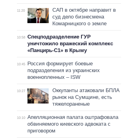
САП в октябре направит в
11:20
суд дело бизнесмена
Комарницкого о земле
Спецподразделение ГУР
10:58
уничтожило вражеский комплекс
«Панцирь-С1» в Крыму
Россия формирует боевые
10:45
подразделения из украинских
военнопленных – ISW
Оккупанты атаковали БПЛА
10:27
рынок на Сумщине, есть
тяжелораненые
Апелляционная палата оштрафовала
10:10
обвиняемого киевского адвоката с
приговором