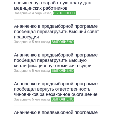
ОБЕЩАНИЯ В ПРОЦЕССЕ
повышенную заработную плату для
медицинских работников
ВСЕ ОБЕЩАНИЯ
Завершено 4 года назад
ВЫПОЛНЕНО
АРХИВНЫЕ ОБЕЩАНИЯ
Ананченко в предвыборной программе
пообещал перезагрузить Высший совет
правосудия
Завершено 5 лет назад
ВЫПОЛНЕНО
Ананченко в предвыборной программе
пообещал перезагрузить Высшую
квалификационную комиссию судей
Завершено 5 лет назад
ВЫПОЛНЕНО
Ананченко в предвыборной программе
пообещал вернуть ответственность
чиновников за незаконное обогащение
Завершено 5 лет назад
ВЫПОЛНЕНО
Ананченко в предвыборной программе