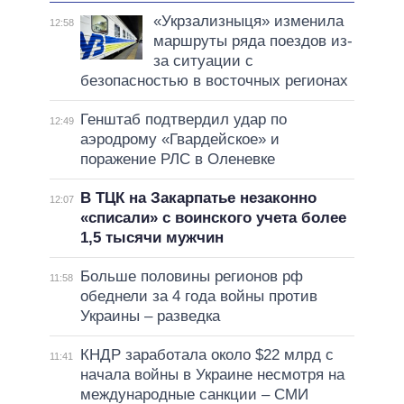
«Укрзализныця» изменила
12:58
маршруты ряда поездов из-
за ситуации с
безопасностью в восточных регионах
Генштаб подтвердил удар по
12:49
аэродрому «Гвардейское» и
поражение РЛС в Оленевке
В ТЦК на Закарпатье незаконно
12:07
«списали» с воинского учета более
1,5 тысячи мужчин
Больше половины регионов рф
11:58
обеднели за 4 года войны против
Украины – разведка
КНДР заработала около $22 млрд с
11:41
начала войны в Украине несмотря на
международные санкции – СМИ