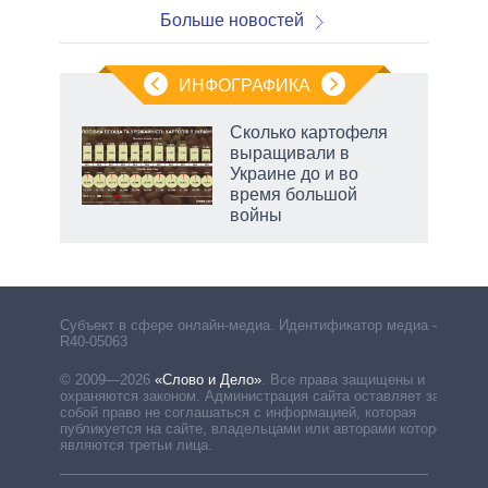
Больше новостей
ИНФОГРАФИКА
Сколько картофеля
выращивали в
Украине до и во
время большой
войны
Субъект в сфере онлайн-медиа. Идентификатор медиа –
R40-05063
© 2009—2026
«Слово и Дело»
.
Все права защищены и
охраняются законом. Администрация сайта оставляет за
собой право не соглашаться с информацией, которая
публикуется на сайте, владельцами или авторами которой
являются третьи лица.