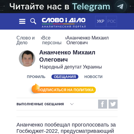
УКР
РОС
НОВОСТИ
Слово и
›
Все
›
Ананченко Михаил
Дело
персоны
Олегович
ОБЕЩАНИЯ
ЛЕНТА
ПОЛИТИКА
Ананченко Михаил
Олегович
СОБЫТИЯ
ЭКОНОМИКА
ПОЛИТИКИ
Народный депутат Украины
СТАТЬИ
ОБЩЕСТВО
ИНФОГРАФИКА
ПРОФИЛЬ
ОБЕЩАНИЯ
НОВОСТИ
МНЕНИЯ
МИР
ВСЕ ПОЛИТИКИ
ОБЗОРЫ
ПРЕЗИДЕНТ И ОФИС
ВИДЕО
ПОДПИСАТЬСЯ НА ПОЛИТИКА
ДАЙДЖЕСТЫ
ВЕРХОВНАЯ РАДА
ПОДДЕРЖАТЬ
КАБИНЕТ МИНИСТРОВ
ВЫПОЛНЕННЫЕ ОБЕЩАНИЯ
ГЛАВЫ ОБЛАДМИНИСТРАЦИЙ
ВЫПОЛНЕННЫЕ ОБЕЩАНИЯ
СРАВНЕНИЕ ПОЛИТИКОВ
МЭРЫ
Ананченко пообещал проголосовать за
НЕВЫПОЛНЕННЫЕ ОБЕЩАНИЯ
ВСЕ ПЕРСОНЫ
Госбюджет-2022, предусматривающий