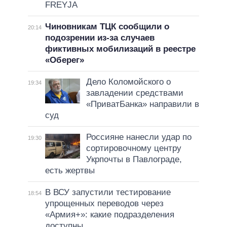
FREYJA
Чиновникам ТЦК сообщили о
20:14
подозрении из-за случаев
фиктивных мобилизаций в реестре
«Оберег»
Дело Коломойского о
19:34
завладении средствами
«ПриватБанка» направили в
суд
Россияне нанесли удар по
19:30
сортировочному центру
Укрпочты в Павлограде,
есть жертвы
В ВСУ запустили тестирование
18:54
упрощенных переводов через
«Армия+»: какие подразделения
доступны