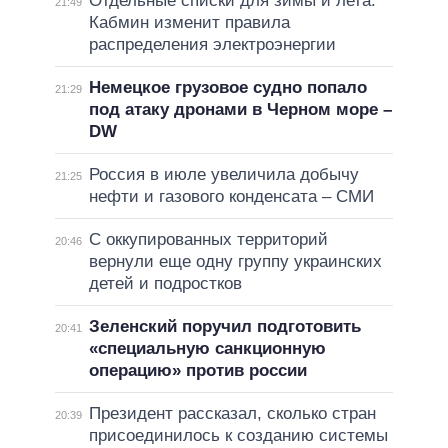
Отдельные списки для зимы и лета:
21:49
Кабмин изменит правила
распределения электроэнергии
Немецкое грузовое судно попало
21:29
под атаку дронами в Черном море –
DW
Россия в июле увеличила добычу
21:25
нефти и газового конденсата – СМИ
С оккупированных территорий
20:46
вернули еще одну группу украинских
детей и подростков
Зеленский поручил подготовить
20:41
«специальную санкционную
операцию» против россии
Президент рассказал, сколько стран
20:39
присоединилось к созданию системы