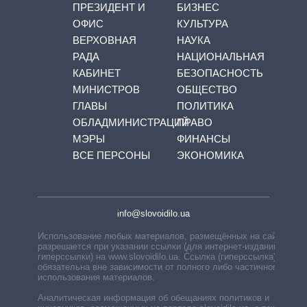
ПРЕЗИДЕНТ И
БИЗНЕС
ОФИС
КУЛЬТУРА
ВЕРХОВНАЯ
НАУКА
РАДА
НАЦИОНАЛЬНАЯ
КАБИНЕТ
БЕЗОПАСНОСТЬ
МИНИСТРОВ
ОБЩЕСТВО
ГЛАВЫ
ПОЛИТИКА
ОБЛАДМИНИСТРАЦИЙ
ПРАВО
МЭРЫ
ФИНАНСЫ
ВСЕ ПЕРСОНЫ
ЭКОНОМИКА
info@slovoidilo.ua
Использование любых материалов, размещённых на сайте,
разрешается при указании ссылки (для интернет-изданий —
гиперссылки) на www.slovoidilo.ua. Ссылка (гиперссылка)
обязательна вне зависимости от полного либо частичного
использования материалов.
Аналитическая информация об обещаниях политиков и