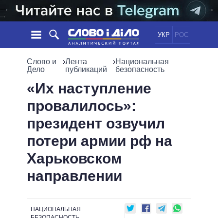
УКР
РОС
НОВОСТИ
Слово и
›
Лента
›
Национальная
Дело
публикаций
безопасность
ОБЕЩАНИЯ
ЛЕНТА
ПОЛИТИКА
«Их наступление
СОБЫТИЯ
ЭКОНОМИКА
провалилось»:
ПОЛИТИКИ
СТАТЬИ
ОБЩЕСТВО
президент озвучил
ИНФОГРАФИКА
МНЕНИЯ
МИР
ВСЕ ПОЛИТИКИ
потери армии рф на
ОБЗОРЫ
ПРЕЗИДЕНТ И ОФИС
ВИДЕО
Харьковском
ДАЙДЖЕСТЫ
ВЕРХОВНАЯ РАДА
ПОДДЕРЖАТЬ
КАБИНЕТ МИНИСТРОВ
направлении
ГЛАВЫ ОБЛАДМИНИСТРАЦИЙ
СРАВНЕНИЕ ПОЛИТИКОВ
МЭРЫ
НАЦИОНАЛЬНАЯ
ВСЕ ПЕРСОНЫ
БЕЗОПАСНОСТЬ