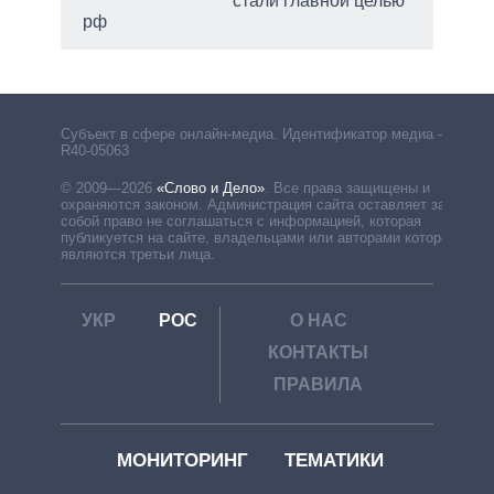
стали главной целью
рф
Субъект в сфере онлайн-медиа. Идентификатор медиа –
R40-05063
© 2009—2026
«Слово и Дело»
.
Все права защищены и
охраняются законом. Администрация сайта оставляет за
собой право не соглашаться с информацией, которая
публикуется на сайте, владельцами или авторами которой
являются третьи лица.
УКР
РОС
О НАС
КОНТАКТЫ
ПРАВИЛА
МОНИТОРИНГ
ТЕМАТИКИ