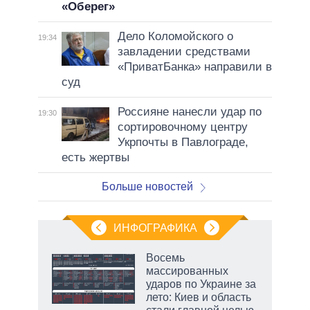
«Оберег»
Дело Коломойского о
19:34
завладении средствами
«ПриватБанка» направили в
суд
Россияне нанесли удар по
19:30
сортировочному центру
Укрпочты в Павлограде,
есть жертвы
Больше новостей
ИНФОГРАФИКА
рифы
Восемь
у в
массированных
 на
ударов по Украине за
лето: Киев и область