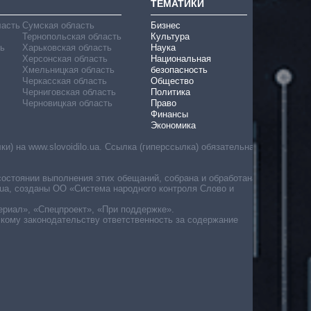
ТЕМАТИКИ
ласть
Сумская область
Бизнес
Тернопольская область
Культура
ь
Харьковская область
Наука
Херсонская область
Национальная
Хмельницкая область
безопасность
Черкасская область
Общество
Черниговская область
Политика
Черновицкая область
Право
Финансы
Экономика
) на www.slovoidilo.ua. Ссылка (гиперссылка) обязательна
состоянии выполнения этих обещаний, собрана и обработана
ua, созданы ОО «Система народного контроля Слово и
ериал», «Спецпроект», «При поддержке».
скому законодательству ответственность за содержание