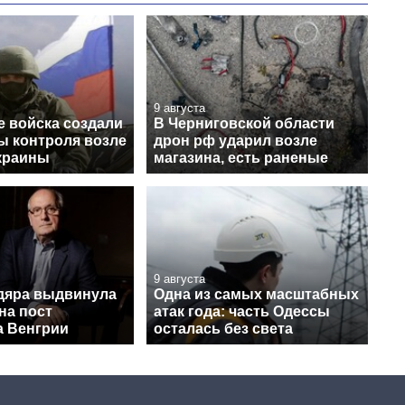
9 августа
е войска создали
В Черниговской области
ы контроля возле
дрон рф ударил возле
краины
магазина, есть раненые
9 августа
дяра выдвинула
Одна из самых масштабных
на пост
атак года: часть Одессы
а Венгрии
осталась без света