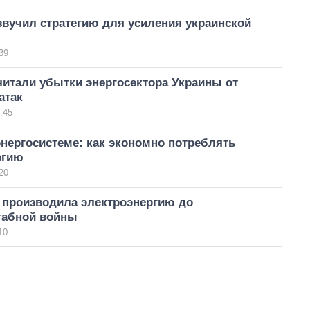
вучил стратегию для усиления украинской
39
итали убытки энергосектора Украины от
атак
:45
нергосистеме: как экономно потреблять
ргию
20
 производила электроэнергию до
абной войны
10