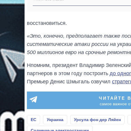
восстановиться.
«Это, конечно, предполагает также по
систематические атаки россии на украи
500 миллионов евро на срочные ремонт
Нпомним, президент Владимир Зеленский
партнеров в этом году построить
до одно
Премьер Денис Шмыгаль озвучил
стратег
ЧИТАЙТЕ 
самое важное о
ЕС
Украина
Урсула фон дер Ляйен
Солнечные электростанции