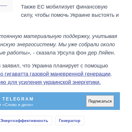
Также ЕС мобилизует финансовую
силу, чтобы помочь Украине выстоять и
стоянную материальную поддержку, учитывая
нскую энергосистему. Мы уже собрали около
ные работы»,
- сказала Урсула фон дер Ляйен.
 заявил, что Украина планирует с помощью
го гигаватта газовой маневренной генерации
.
ию для усиления украинской энергетики.
В TELEGRAM
Подписаться
т «Слово и дело»
Энергоэффективность
Генератор