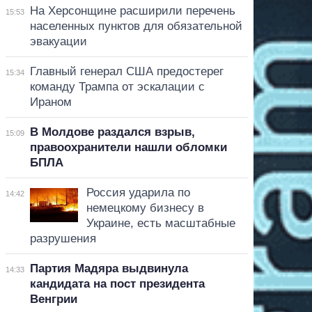
На Херсонщине расширили перечень
15:53
населенных пунктов для обязательной
эвакуации
Главный генерал США предостерег
15:34
команду Трампа от эскалации с
Ираном
В Молдове раздался взрыв,
15:09
правоохранители нашли обломки
БПЛА
Россия ударила по
14:42
немецкому бизнесу в
Украине, есть масштабные
разрушения
Партия Мадяра выдвинула
14:33
кандидата на пост президента
Венгрии