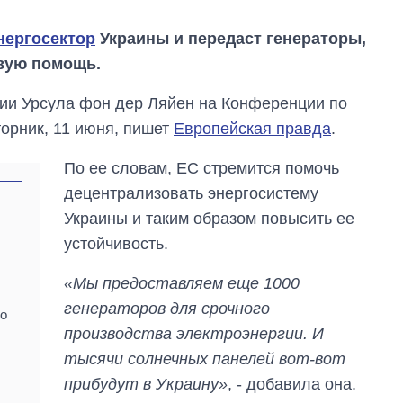
нергосектор
Украины и передаст генераторы,
вую помощь.
ии Урсула фон дер Ляйен на Конференции по
орник, 11 июня, пишет
Европейская правда
.
По ее словам, ЕС стремится помочь
децентрализовать энергосистему
Украины и таким образом повысить ее
устойчивость.
«Мы предоставляем еще 1000
Сколько
картофеля
генераторов для срочного
но
выращивали в
производства электроэнергии. И
Украине до и во
время большой
тысячи солнечных панелей вот-вот
войны
прибудут в Украину»
, - добавила она.