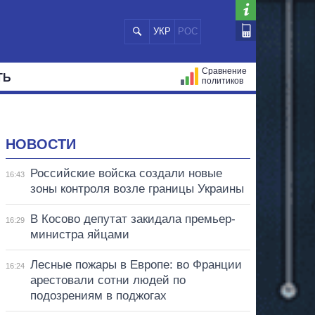
УКР
РОС
Сравнение
ТЬ
политиков
СТРАЦИЙ
МЭРЫ
ВСЕ ПЕРСОНЫ
НОВОСТИ
Российские войска создали новые
16:43
зоны контроля возле границы Украины
В Косово депутат закидала премьер-
16:29
министра яйцами
Лесные пожары в Европе: во Франции
16:24
арестовали сотни людей по
подозрениям в поджогах