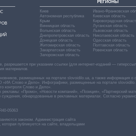
РЕГИОНЫ
Киев
Ивано-Франковская об
ИС
Автономная республика
Киевская область
Крым
Кировоградская област
РОВ
Винницкая область
Луганская область
Волынская область
Львовская область
ЦИЙ
Днепропетровская область
Николаевская область
Донецкая область
Одесская область
Житомирская область
Полтавская область
Закарпатская область
Ровенская область
Запорожская область
 разрешается при указании ссылки (для интернет-изданий — гиперссылки
ния материалов.
овников, размещенных на портале slovoidilo.ua, а также информация о 
«ИА Слово и Дело». Инфографики, размещенные на портале slovoidilo.
о контроля Слово и Дело».
х рекламы: «Промо», «Новости компаний», «Позиция», «Партнерский мат
е суждения, обнародованные в рекламных материалах. Согласно украин
R40-05063
раняются законом. Администрация сайта
, которая публикуется на сайте, владельцами