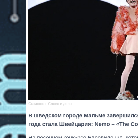
Скриншот: Слово и дело
В шведском городе Мальме завершился
года стала Швейцария: Nemo – «The Co
На песенном конкурсе Евровидения, кото