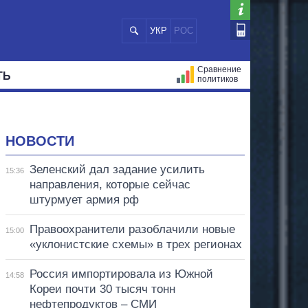
УКР
РОС
Сравнение
ТЬ
политиков
СТРАЦИЙ
МЭРЫ
ВСЕ ПЕРСОНЫ
НОВОСТИ
Зеленский дал задание усилить
15:36
направления, которые сейчас
штурмует армия рф
Правоохранители разоблачили новые
15:00
«уклонистские схемы» в трех регионах
Россия импортировала из Южной
14:58
Кореи почти 30 тысяч тонн
нефтепродуктов – СМИ