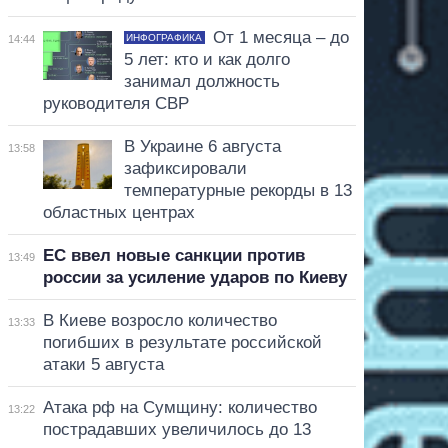
От 1 месяца – до
ИНФОГРАФИКА
14:44
5 лет: кто и как долго
занимал должность
руководителя СВР
В Украине 6 августа
13:58
зафиксировали
температурные рекорды в 13
областных центрах
ЕС ввел новые санкции против
13:49
россии за усиление ударов по Киеву
В Киеве возросло количество
13:33
погибших в результате российской
атаки 5 августа
Атака рф на Сумщину: количество
13:22
пострадавших увеличилось до 13