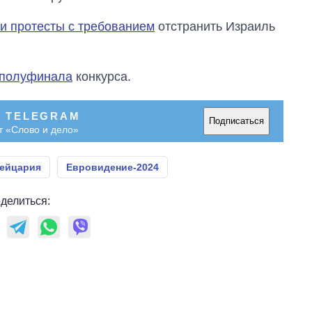
и протесты с требованием
отстранить Израиль
о полуфинала
конкурса.
В TELEGRAM
Подписаться
т «Слово и дело»
ейцария
Евровидение-2024
делиться: