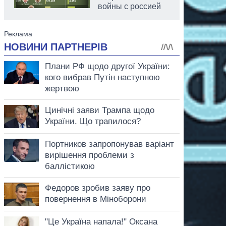
войны с россией
аспирант