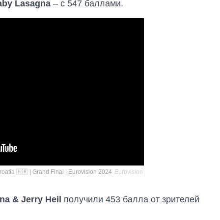
aby Lasagna
– с 547 баллами.
OpenAI и Anthropic
oatia 🇭🇷 | Grand Final | Eurovision 2024
Eurovision
na & Jerry Heil
получили 453 балла от зрителей