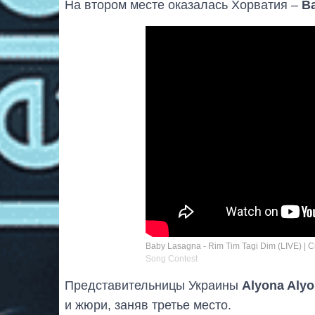
На втором месте оказалась Хорватия –
B
Baby Lasagna - Rim Tim Tagi Dim (LIVE) | Cr
Song Contest
Представительницы Украины
Alyona Alyo
и жюри, заняв третье место.