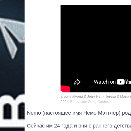
alyona alyona & Jerry Heil - Teresa & Maria (
2024
Eurovision Song Contest
Nemo (настоящее имя Немо Мэттлер) роди
Сейчас им 24 года и они с раннего детст