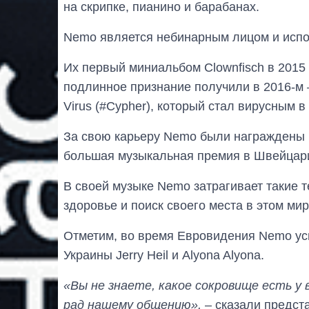
на скрипке, пианино и барабанах.
Nemo является небинарным лицом и испол
Их первый миниальбом Clownfisch в 2015 
подлинное признание получили в 2016-м 
Virus (#Cypher), который стал вирусным в
За свою карьеру Nemo были награждены 
большая музыкальная премия в Швейцари
В своей музыке Nemo затрагивает такие т
здоровье и поиск своего места в этом мир
Отметим, во время Евровидения Nemo ус
Украины Jerry Heil и Alyona Alyona.
«Вы не знаете, какое сокровище есть у 
рад нашему общению»,
– сказали предст