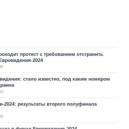
оходит протест с требованием отстранить
Евровидения-2024
38
видения: стало известно, под каким номером
краина
10
е-2024: результаты второго полуфинала
35
ошла в финал Евровидения-2024