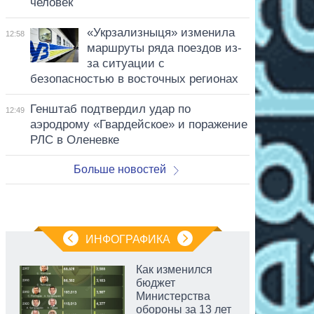
человек
«Укрзализныця» изменила
12:58
маршруты ряда поездов из-
за ситуации с
безопасностью в восточных регионах
Генштаб подтвердил удар по
12:49
аэродрому «Гвардейское» и поражение
РЛС в Оленевке
Больше новостей
ИНФОГРАФИКА
Как изменился
бюджет
Министерства
обороны за 13 лет