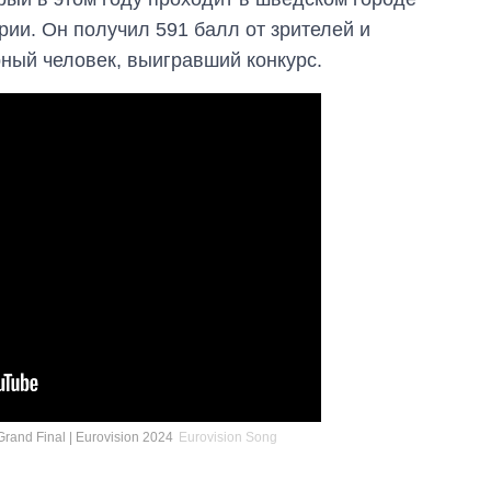
ии. Он получил 591 балл от зрителей и
ный человек, выигравший конкурс.
Экономика ИИ-
Grand Final | Eurovision 2024
Eurovision Song
гигантов: сколько
стоят и
зарабатывают