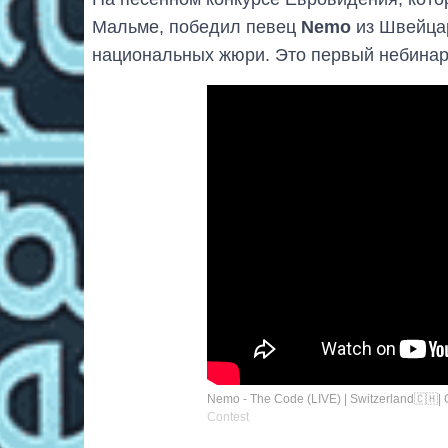
Мальме, победил певец
Nemo
из Швейцар
национальных жюри. Это первый небинар
Nemo - The Code (LIVE) | Switzerland🇨🇭| 
Contest