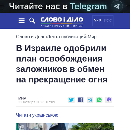
УКР
РОС
НОВОСТИ
Слово и Дело
›
Лента публикаций
›
Мир
В Израиле одобрили
ОБЕЩАНИЯ
ЛЕНТА
ПОЛИТИКА
план освобождения
СОБЫТИЯ
ЭКОНОМИКА
ПОЛИТИКИ
заложников в обмен
СТАТЬИ
ОБЩЕСТВО
ИНФОГРАФИКА
МНЕНИЯ
МИР
ВСЕ ПОЛИТИКИ
на прекращение огня
ОБЗОРЫ
ПРЕЗИДЕНТ И ОФИС
ВИДЕО
ДАЙДЖЕСТЫ
ВЕРХОВНАЯ РАДА
МИР
ПОДДЕРЖАТЬ
КАБИНЕТ МИНИСТРОВ
22 ноября 2023, 07:09
ГЛАВЫ ОБЛАДМИНИСТРАЦИЙ
СРАВНЕНИЕ ПОЛИТИКОВ
Читати українською
МЭРЫ
ВСЕ ПЕРСОНЫ