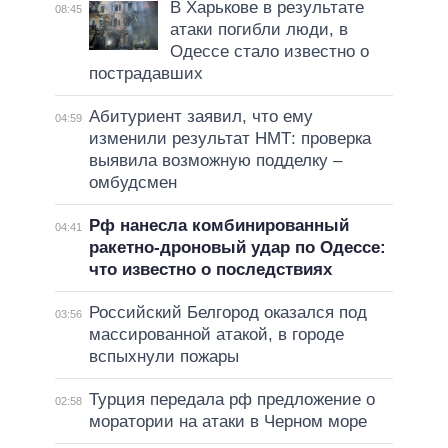
В Харькове в результате
08:45
атаки погибли люди, в
Одессе стало известно о
пострадавших
Абитуриент заявил, что ему
04:59
изменили результат НМТ: проверка
выявила возможную подделку –
омбудсмен
Рф нанесла комбинированный
04:41
ракетно-дроновый удар по Одессе:
что известно о последствиях
Российский Белгород оказался под
03:56
массированной атакой, в городе
вспыхнули пожары
Турция передала рф предложение о
02:58
моратории на атаки в Черном море