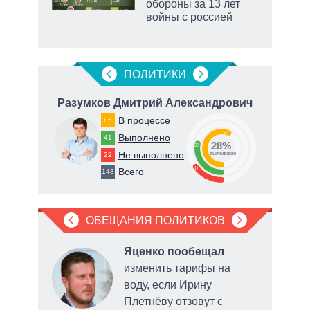
обороны за 13 лет
ic
войны с россией
ПОЛИТИКИ
ич
Разумков Дмитрий Александрович
Т
В процессе
85
57
Выполнено
41
28%
28
Не выполнено
22
о
выполнено
15
Всего
148
ОБЕЩАНИЯ ПОЛИТИКОВ
ла
Яценко пообещал
рку
изменить тарифы на
воду, если Ирину
нии
Плетнёву отзовут с