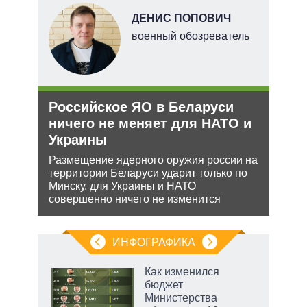
ДЕНИС ПОПОВИЧ
военный обозреватель
тий
и
Российское ЯО в Беларуси
Укр
уси
ничего не меняет для НАТО и
дец
–
Украины
теп
Размещение ядерного оружия россии на
Деце
территории Беларуси ударит только по
позв
жной
Минску, для Украины и НАТО
кото
а
совершенно ничего не изменится
без 
анк и
ИНФОГРАФИКА
Как изменился
о
бюджет
Министерства