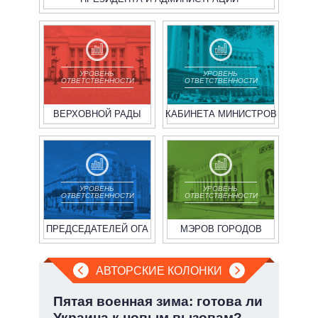
УРОВЕНЬ
УРОВЕНЬ
ОТВЕТСТВЕННОСТИ
ОТВЕТСТВЕННОСТИ
ВЕРХОВНОЙ РАДЫ
КАБИНЕТА МИНИСТРОВ
УРОВЕНЬ
УРОВЕНЬ
ОТВЕТСТВЕННОСТИ
ОТВЕТСТВЕННОСТИ
ПРЕДСЕДАТЕЛЕЙ ОГА
МЭРОВ ГОРОДОВ
АВТОРСКИЕ КОЛОНКИ
:
Пятая военная зима: готова ли
При
Украина к новым вызовам?
пер