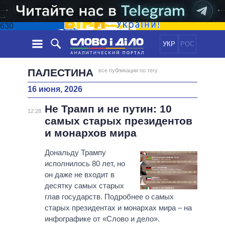
630
УКР
РОС
НОВОСТИ
ПАЛЕСТИНА
все публикации по тегу
16 июня, 2026
ОБЕЩАНИЯ
ЛЕНТА
ПОЛИТИКА
Не Трамп и не путин: 10
СОБЫТИЯ
ЭКОНОМИКА
12:28
ПОЛИТИКИ
самых старых президентов
СТАТЬИ
ОБЩЕСТВО
и монархов мира
ИНФОГРАФИКА
МНЕНИЯ
МИР
ВСЕ ПОЛИТИКИ
ОБЗОРЫ
Дональду Трампу
ПРЕЗИДЕНТ И ОФИС
ВИДЕО
исполнилось 80 лет, но
ДАЙДЖЕСТЫ
ВЕРХОВНАЯ РАДА
он даже не входит в
ПОДДЕРЖАТЬ
КАБИНЕТ МИНИСТРОВ
десятку самых старых
ГЛАВЫ ОБЛАДМИНИСТРАЦИЙ
глав государств. Подробнее о самых
СРАВНЕНИЕ ПОЛИТИКОВ
старых президентах и монархах мира – на
МЭРЫ
инфографике от «Слово и дело».