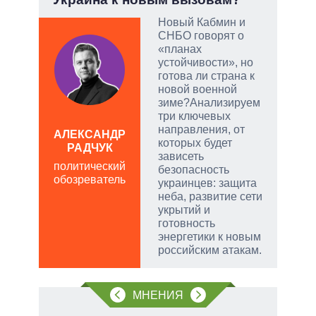
опе
Новый Кабмин и
СНБО говорят о
тый
«планах
устойчивости», но
готова ли страна к
чатые
новой военной
ем
зиме?Анализируем
три ключевых
направления, от
а
АЛЕКСАНДР
которых будет
РАДЧУК
Д
зависеть
ПО
политический
безопасность
обозреватель
в
украинцев: защита
обо
неба, развитие сети
укрытий и
готовность
энергетики к новым
российским атакам.
МНЕНИЯ