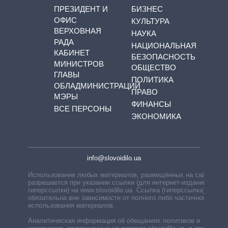
ПРЕЗИДЕНТ И
БИЗНЕС
ОФИС
КУЛЬТУРА
ВЕРХОВНАЯ
НАУКА
РАДА
НАЦИОНАЛЬНАЯ
КАБИНЕТ
БЕЗОПАСНОСТЬ
МИНИСТРОВ
ОБЩЕСТВО
ГЛАВЫ
ПОЛИТИКА
ОБЛАДМИНИСТРАЦИЙ
ПРАВО
МЭРЫ
ФИНАНСЫ
ВСЕ ПЕРСОНЫ
ЭКОНОМИКА
info@slovoidilo.ua
Использование любых материалов, размещённых на сайте,
разрешается при указании ссылки (для интернет-изданий —
гиперссылки) на www.slovoidilo.ua. Ссылка (гиперссылка)
обязательна вне зависимости от полного либо частичного
использования материалов.
Аналитическая информация об обещаниях политиков и