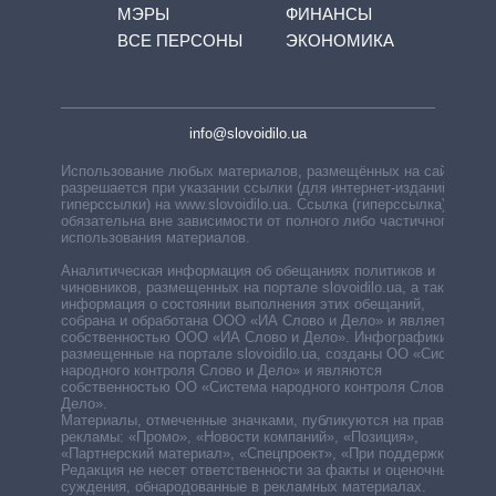
МЭРЫ
ФИНАНСЫ
ВСЕ ПЕРСОНЫ
ЭКОНОМИКА
info@slovoidilo.ua
Использование любых материалов, размещённых на сайте,
разрешается при указании ссылки (для интернет-изданий —
гиперссылки) на www.slovoidilo.ua. Ссылка (гиперссылка)
обязательна вне зависимости от полного либо частичного
использования материалов.
Аналитическая информация об обещаниях политиков и
чиновников, размещенных на портале slovoidilo.ua, а также
информация о состоянии выполнения этих обещаний,
собрана и обработана ООО «ИА Слово и Дело» и является
собственностью ООО «ИА Слово и Дело». Инфографики,
размещенные на портале slovoidilo.ua, созданы ОО «Система
народного контроля Слово и Дело» и являются
собственностью ОО «Система народного контроля Слово и
Дело».
Материалы, отмеченные значками, публикуются на правах
рекламы: «Промо», «Новости компаний», «Позиция»,
«Партнерский материал», «Спецпроект», «При поддержке».
Редакция не несет ответственности за факты и оценочные
суждения, обнародованные в рекламных материалах.