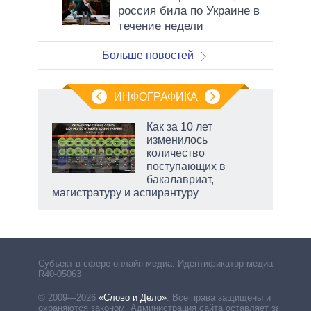
россия била по Украине в
течение недели
Больше новостей
ИНФОГРАФИКА
 как
Как за 10 лет
чипы
изменилось
ды и
количество
т на
поступающих в
бакалавриат,
магистратуру и аспирантуру
Субъект в сфере онлайн-медиа. Идентификатор медиа –
R40-05063
© 2009—2026
«Слово и Дело»
.
Все права защищены и
охраняются законом. Администрация сайта оставляет за