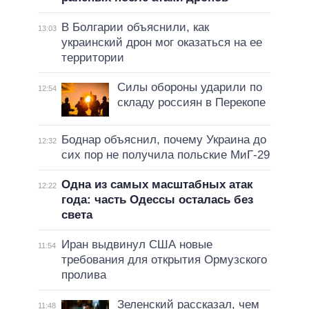
В Болгарии объяснили, как
13:03
украинский дрон мог оказаться на ее
территории
Силы обороны ударили по
12:54
складу россиян в Перекопе
Боднар объяснил, почему Украина до
12:32
сих пор не получила польские МиГ-29
Одна из самых масштабных атак
12:22
года: часть Одессы осталась без
света
Иран выдвинул США новые
11:54
требования для открытия Ормузского
пролива
Зеленский рассказал, чем
11:48