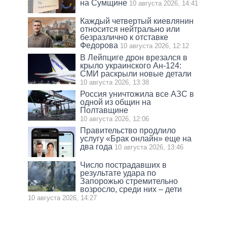
на Сумщине
10 августа 2026, 14:41
Каждый четвертый киевлянин
относится нейтрально или
безразлично к отставке
Федорова
10 августа 2026, 12:12
В Лейпциге дрон врезался в
крыло украинского Ан-124:
СМИ раскрыли новые детали
10 августа 2026, 13:38
Россия уничтожила все АЗС в
одной из общин на
Полтавщине
10 августа 2026, 12:06
Правительство продлило
услугу «Брак онлайн» еще на
два года
10 августа 2026, 13:46
Число пострадавших в
результате удара по
Запорожью стремительно
возросло, среди них – дети
10 августа 2026, 14:27