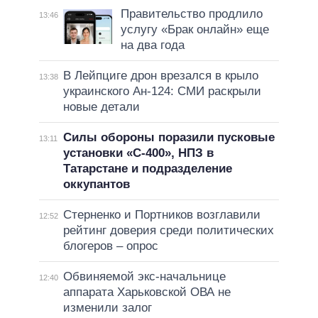
Правительство продлило
13:46
услугу «Брак онлайн» еще
на два года
В Лейпциге дрон врезался в крыло
13:38
украинского Ан-124: СМИ раскрыли
новые детали
Силы обороны поразили пусковые
13:11
установки «С-400», НПЗ в
Татарстане и подразделение
оккупантов
Стерненко и Портников возглавили
12:52
рейтинг доверия среди политических
блогеров – опрос
Обвиняемой экс-начальнице
12:40
аппарата Харьковской ОВА не
изменили залог