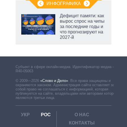
ИНФОГРАФИКА
еля
Дефицит памяти: как
вырос спрос на чипы
за последние годы и
что прогнозируют на
2027-й
Субъект в сфере онлайн-медиа. Идентификатор медиа –
R40-05063
© 2009—2026
«Слово и Дело»
.
Все права защищены и
охраняются законом. Администрация сайта оставляет за
собой право не соглашаться с информацией, которая
публикуется на сайте, владельцами или авторами которой
являются третьи лица.
УКР
РОС
О НАС
КОНТАКТЫ