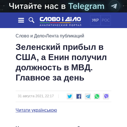
УКР
РОС
НОВОСТИ
Слово и Дело
›
Лента публикаций
Зеленский прибыл в
ОБЕЩАНИЯ
ЛЕНТА
ПОЛИТИКА
США, а Енин получил
СОБЫТИЯ
ЭКОНОМИКА
ПОЛИТИКИ
должность в МВД.
СТАТЬИ
ОБЩЕСТВО
ИНФОГРАФИКА
МНЕНИЯ
МИР
ВСЕ ПОЛИТИКИ
Главное за день
ОБЗОРЫ
ПРЕЗИДЕНТ И ОФИС
ВИДЕО
ДАЙДЖЕСТЫ
ВЕРХОВНАЯ РАДА
31 августа 2021, 22:17
ПОДДЕРЖАТЬ
КАБИНЕТ МИНИСТРОВ
ГЛАВЫ ОБЛАДМИНИСТРАЦИЙ
Читати українською
СРАВНЕНИЕ ПОЛИТИКОВ
МЭРЫ
ВСЕ ПЕРСОНЫ