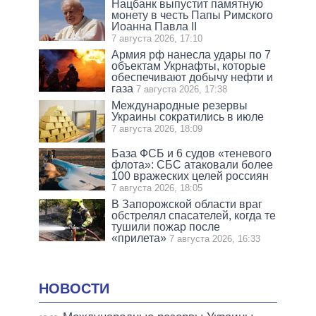
Нацбанк выпустит памятную
монету в честь Папы Римского
Иоанна Павла II
7 августа 2026, 17:10
Армия рф нанесла удары по 7
объектам Укрнафты, которые
обеспечивают добычу нефти и
газа
7 августа 2026, 17:38
Международные резервы
Украины сократились в июле
7 августа 2026, 18:09
База ФСБ и 6 судов «теневого
флота»: СБС атаковали более
100 вражеских целей россиян
7 августа 2026, 18:05
В Запорожской области враг
обстрелял спасателей, когда те
тушили пожар после
«прилета»
7 августа 2026, 16:33
НОВОСТИ