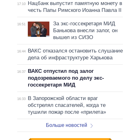
Нацбанк выпустит памятную монету в
17:10
честь Папы Римского Иоанна Павла II
За экс-госсекретаря МИД
16:51
Банькова внесли залог, он
вышел из СИЗО
ВАКС отказался остановить слушание
16:44
дела об инфраструктуре Харькова
ВАКС отпустил под залог
16:37
подозреваемого по делу экс-
госсекретаря МИД
В Запорожской области враг
16:33
обстрелял спасателей, когда те
тушили пожар после «прилета»
Больше новостей