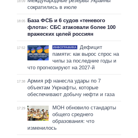
Международные резервы Украины
18:09
сократились в июле
База ФСБ и 6 судов «теневого
18:05
флота»: СБС атаковали более 100
вражеских целей россиян
Дефицит
ИНФОГРАФИКА
17:52
памяти: как вырос спрос на
чипы за последние годы и
что прогнозируют на 2027-й
Армия рф нанесла удары по 7
17:38
объектам Укрнафты, которые
обеспечивают добычу нефти и газа
МОН обновило стандарты
17:29
общего среднего
образования: что
изменилось