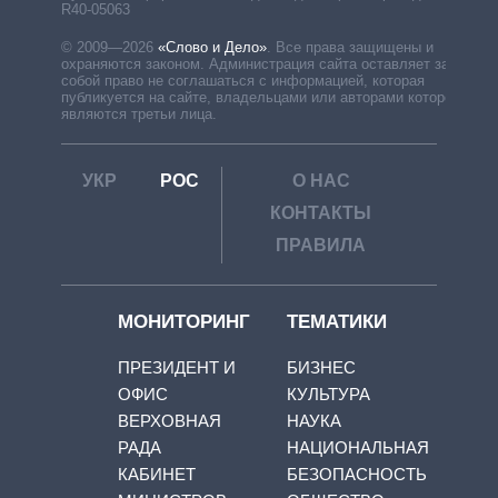
R40-05063
© 2009—2026
«Слово и Дело»
.
Все права защищены и
охраняются законом. Администрация сайта оставляет за
собой право не соглашаться с информацией, которая
публикуется на сайте, владельцами или авторами которой
являются третьи лица.
УКР
РОС
О НАС
КОНТАКТЫ
ПРАВИЛА
МОНИТОРИНГ
ТЕМАТИКИ
ПРЕЗИДЕНТ И
БИЗНЕС
ОФИС
КУЛЬТУРА
ВЕРХОВНАЯ
НАУКА
РАДА
НАЦИОНАЛЬНАЯ
КАБИНЕТ
БЕЗОПАСНОСТЬ