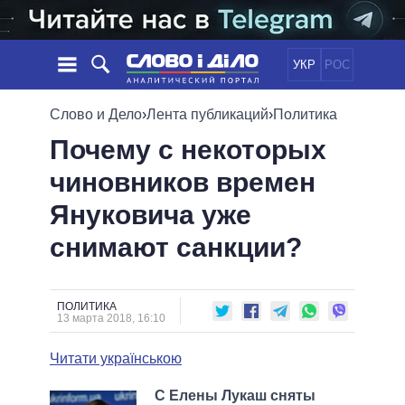
УКР
РОС
НОВОСТИ
Слово и Дело
›
Лента публикаций
›
Политика
Почему с некоторых
ОБЕЩАНИЯ
ЛЕНТА
ПОЛИТИКА
чиновников времен
СОБЫТИЯ
ЭКОНОМИКА
ПОЛИТИКИ
Януковича уже
СТАТЬИ
ОБЩЕСТВО
ИНФОГРАФИКА
МНЕНИЯ
МИР
ВСЕ ПОЛИТИКИ
снимают санкции?
ОБЗОРЫ
ПРЕЗИДЕНТ И ОФИС
ВИДЕО
ДАЙДЖЕСТЫ
ВЕРХОВНАЯ РАДА
ПОЛИТИКА
ПОДДЕРЖАТЬ
КАБИНЕТ МИНИСТРОВ
13 марта 2018, 16:10
ГЛАВЫ ОБЛАДМИНИСТРАЦИЙ
СРАВНЕНИЕ ПОЛИТИКОВ
Читати українською
МЭРЫ
ВСЕ ПЕРСОНЫ
С Елены Лукаш сняты