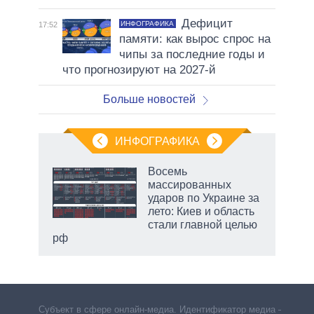
Дефицит
ИНФОГРАФИКА
17:52
памяти: как вырос спрос на
чипы за последние годы и
что прогнозируют на 2027-й
Больше новостей
ИНФОГРАФИКА
еля
Восемь
массированных
ударов по Украине за
лето: Киев и область
стали главной целью
рф
Субъект в сфере онлайн-медиа. Идентификатор медиа –