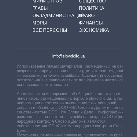
МИНИСТРОВ
ОБЩЕСТВО
ГЛАВЫ
ПОЛИТИКА
ОБЛАДМИНИСТРАЦИЙ
ПРАВО
МЭРЫ
ФИНАНСЫ
ВСЕ ПЕРСОНЫ
ЭКОНОМИКА
info@slovoidilo.ua
Использование любых материалов, размещённых на сайте,
разрешается при указании ссылки (для интернет-изданий —
гиперссылки) на www.slovoidilo.ua. Ссылка (гиперссылка)
обязательна вне зависимости от полного либо частичного
использования материалов.
Аналитическая информация об обещаниях политиков и
чиновников, размещенных на портале slovoidilo.ua, а также
информация о состоянии выполнения этих обещаний,
собрана и обработана ООО «ИА Слово и Дело» и является
собственностью ООО «ИА Слово и Дело». Инфографики,
размещенные на портале slovoidilo.ua, созданы ОО «Система
народного контроля Слово и Дело» и являются
собственностью ОО «Система народного контроля Слово и
Дело».
Материалы, отмеченные значками, публикуются на правах