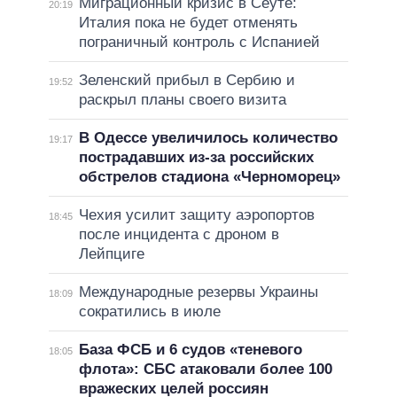
Миграционный кризис в Сеуте:
20:19
Италия пока не будет отменять
пограничный контроль с Испанией
Зеленский прибыл в Сербию и
19:52
раскрыл планы своего визита
В Одессе увеличилось количество
19:17
пострадавших из-за российских
обстрелов стадиона «Черноморец»
Чехия усилит защиту аэропортов
18:45
после инцидента с дроном в
Лейпциге
Международные резервы Украины
18:09
сократились в июле
База ФСБ и 6 судов «теневого
18:05
флота»: СБС атаковали более 100
вражеских целей россиян