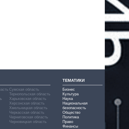
ТЕМАТИКИ
ласть
Сумская область
Бизнес
Тернопольская область
Культура
ь
Харьковская область
Наука
Херсонская область
Национальная
Хмельницкая область
безопасность
Черкасская область
Общество
Черниговская область
Политика
Черновицкая область
Право
Финансы