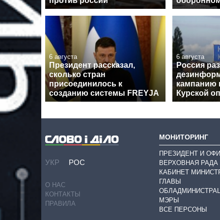
против россии
оборонном
6 августа
6 августа
Президент рассказал,
Россия ра
сколько стран
дезинфор
присоединилось к
кампанию 
созданию системы FREYJA
Курской о
МОНИТОРИНГ
ПРЕЗИДЕНТ И ОФ
УКР
РОС
ВЕРХОВНАЯ РАДА
КАБИНЕТ МИНИСТ
ГЛАВЫ
О НАС
ОБЛАДМИНИСТРА
КОНТАКТЫ
МЭРЫ
ПРАВИЛА
ВСЕ ПЕРСОНЫ