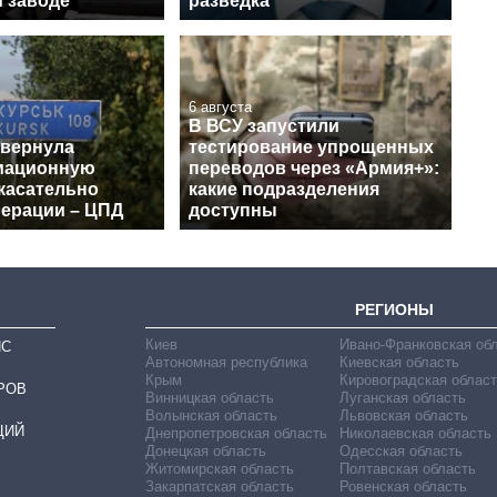
 заводе
разведка
6 августа
В ВСУ запустили
звернула
тестирование упрощенных
мационную
переводов через «Армия+»:
касательно
какие подразделения
перации – ЦПД
доступны
РЕГИОНЫ
Киев
Ивано-Франковская об
ИС
Автономная республика
Киевская область
Крым
Кировоградская област
РОВ
Винницкая область
Луганская область
Волынская область
Львовская область
ЦИЙ
Днепропетровская область
Николаевская область
Донецкая область
Одесская область
Житомирская область
Полтавская область
Закарпатская область
Ровенская область