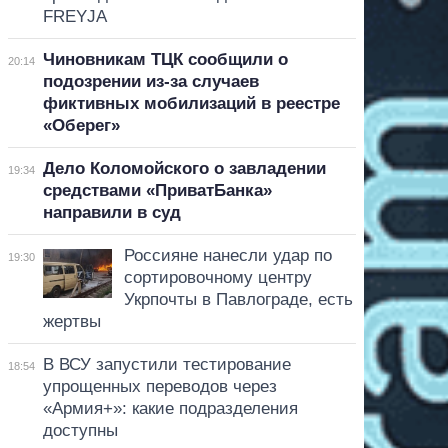
FREYJA
Чиновникам ТЦК сообщили о
20:14
подозрении из-за случаев
фиктивных мобилизаций в реестре
«Оберег»
Дело Коломойского о завладении
19:34
средствами «ПриватБанка»
направили в суд
Россияне нанесли удар по
19:30
сортировочному центру
Укрпочты в Павлограде, есть
жертвы
В ВСУ запустили тестирование
18:54
упрощенных переводов через
«Армия+»: какие подразделения
доступны