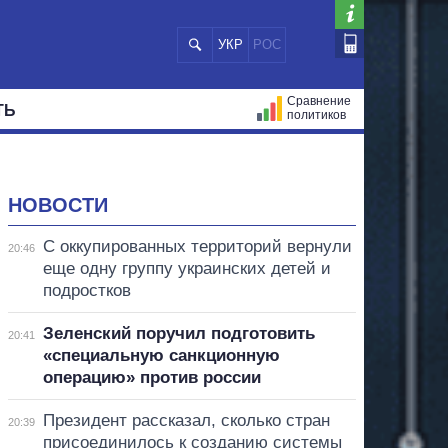
УКР
РОС
Сравнение
ТЬ
политиков
СТРАЦИЙ
МЭРЫ
ВСЕ ПЕРСОНЫ
НОВОСТИ
С оккупированных территорий вернули
20:46
еще одну группу украинских детей и
подростков
Зеленский поручил подготовить
20:41
«специальную санкционную
операцию» против россии
Президент рассказал, сколько стран
20:39
присоединилось к созданию системы