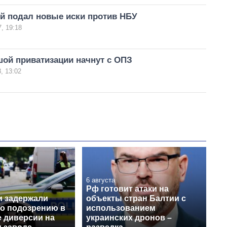
й подал новые иски против НБУ
, 19:18
шой приватизации начнут с ОПЗ
, 13:02
6 августа
Рф готовит атаки на
и задержали
объекты стран Балтии с
по подозрению в
использованием
е диверсии на
украинских дронов –