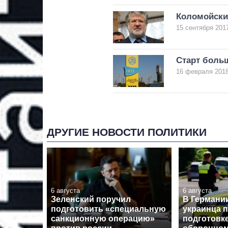
Коломойски
15 сентября 2017
Старт боль
16 февраля 2018
ДРУГИЕ НОВОСТИ ПОЛИТИКИ
6 августа
6 августа
Зеленский поручил
В Германи
подготовить «специальную
украинца 
санкционную операцию»
подготовк