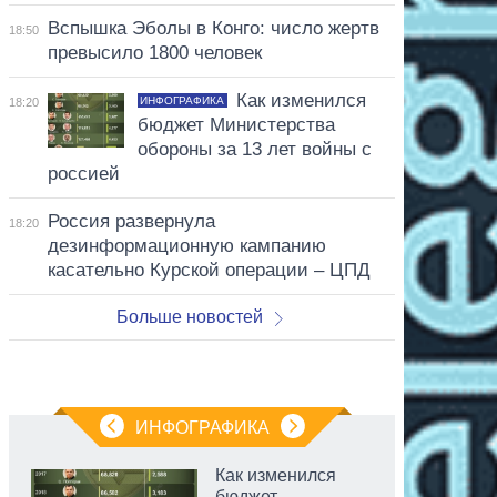
Вспышка Эболы в Конго: число жертв
18:50
превысило 1800 человек
Как изменился
ИНФОГРАФИКА
18:20
бюджет Министерства
обороны за 13 лет войны с
россией
Россия развернула
18:20
дезинформационную кампанию
касательно Курской операции – ЦПД
Больше новостей
ИНФОГРАФИКА
Как изменился
бюджет