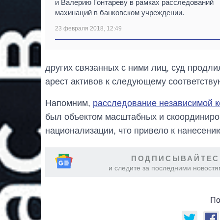
и Валерию Гонтареву в рамках расследований
махинаций в банковском учреждении.
23 февраля 2018, 12:49
других связанных с ними лиц, суд продли
арест активов к следующему соответству
Напомним,
расследование независимой к
был объектом масштабных и скоординиро
национализации, что привело к нанесени
ПОДПИСЫВАЙТЕС
и следите за последними новостя
По