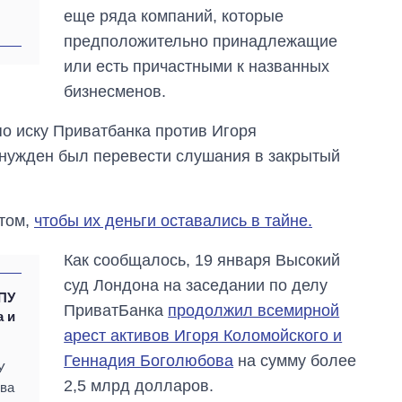
еще ряда компаний, которые
выращивали в
Украине до и во
предположительно принадлежащие
время большой
или есть причастными к названных
войны
бизнесменов.
о иску Приватбанка против Игоря
нужден был перевести слушания в закрытый
том,
чтобы их деньги оставались в тайне.
Как сообщалось, 19 января Высокий
суд Лондона на заседании по делу
ГПУ
ПриватБанка
продолжил всемирной
а и
арест активов Игоря Коломойского и
Геннадия Боголюбова
на сумму более
У
2,5 млрд долларов.
ова