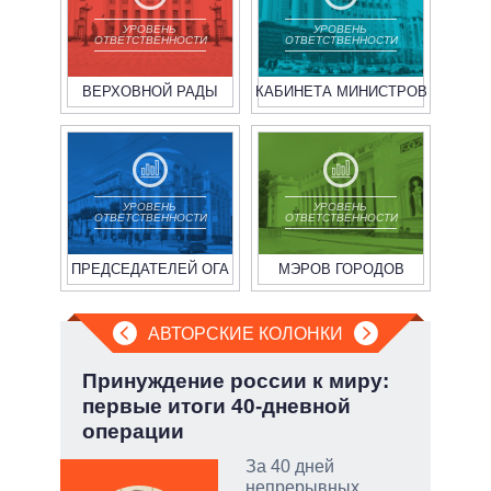
УРОВЕНЬ
УРОВЕНЬ
ОТВЕТСТВЕННОСТИ
ОТВЕТСТВЕННОСТИ
ВЕРХОВНОЙ РАДЫ
КАБИНЕТА МИНИСТРОВ
УРОВЕНЬ
УРОВЕНЬ
ОТВЕТСТВЕННОСТИ
ОТВЕТСТВЕННОСТИ
ПРЕДСЕДАТЕЛЕЙ ОГА
МЭРОВ ГОРОДОВ
АВТОРСКИЕ КОЛОНКИ
а ли
Принуждение россии к миру:
Эво
?
первые итоги 40-дневной
пер
операции
Дра
 и
о
За 40 дней
непрерывных