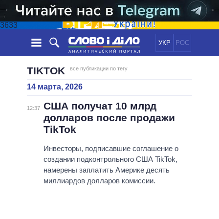
3633
УКР
РОС
НОВОСТИ
TIKTOK
все публикации по тегу
14 марта, 2026
ОБЕЩАНИЯ
ЛЕНТА
ПОЛИТИКА
США получат 10 млрд
СОБЫТИЯ
ЭКОНОМИКА
12:37
ПОЛИТИКИ
долларов после продажи
СТАТЬИ
ОБЩЕСТВО
TikTok
ИНФОГРАФИКА
МНЕНИЯ
МИР
ВСЕ ПОЛИТИКИ
ОБЗОРЫ
Инвесторы, подписавшие соглашение о
ПРЕЗИДЕНТ И ОФИС
ВИДЕО
создании подконтрольного США TikTok,
ДАЙДЖЕСТЫ
ВЕРХОВНАЯ РАДА
намерены заплатить Америке десять
ПОДДЕРЖАТЬ
КАБИНЕТ МИНИСТРОВ
миллиардов долларов комиссии.
ГЛАВЫ ОБЛАДМИНИСТРАЦИЙ
СРАВНЕНИЕ ПОЛИТИКОВ
МЭРЫ