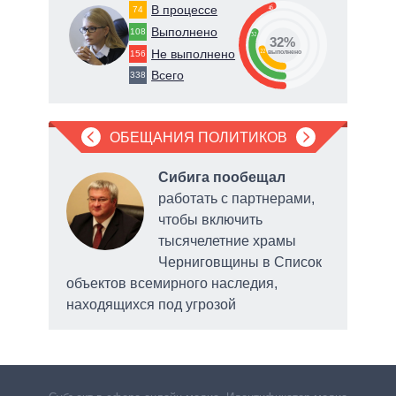
В процессе
46
74
Выполнено
108
32
32%
Не выполнено
22
156
о
выполнено
Всего
338
ОБЕЩАНИЯ ПОЛИТИКОВ
Сибига пообещал
работать с партнерами,
чтобы включить
тысячелетние храмы
о
Черниговщины в Список
объектов всемирного наследия,
находящихся под угрозой