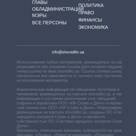
ГЛАВЫ
ПОЛИТИКА
ОБЛАДМИНИСТРАЦИЙ
ПРАВО
МЭРЫ
ФИНАНСЫ
ВСЕ ПЕРСОНЫ
ЭКОНОМИКА
info@slovoidilo.ua
Использование любых материалов, размещённых на сайте,
разрешается при указании ссылки (для интернет-изданий —
гиперссылки) на www.slovoidilo.ua. Ссылка (гиперссылка)
обязательна вне зависимости от полного либо частичного
использования материалов.
Аналитическая информация об обещаниях политиков и
чиновников, размещенных на портале slovoidilo.ua, а также
информация о состоянии выполнения этих обещаний,
собрана и обработана ООО «ИА Слово и Дело» и является
собственностью ООО «ИА Слово и Дело». Инфографики,
размещенные на портале slovoidilo.ua, созданы ОО «Система
народного контроля Слово и Дело» и являются
собственностью ОО «Система народного контроля Слово и
Дело».
Материалы, отмеченные значками, публикуются на правах
рекламы: «Промо», «Новости компаний», «Позиция»,