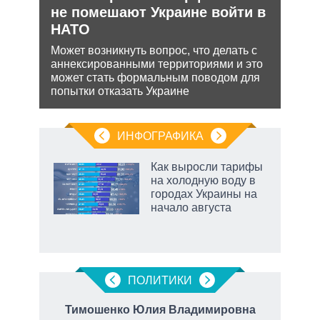
аг
не помешают Украине войти в
нич
НАТО
Укр
Может возникнуть вопрос, что делать с
Разм
ень
аннексированными территориями и это
терр
может стать формальным поводом для
Минс
попытки отказать Украине
сове
ИНФОГРАФИКА
Как выросли тарифы
о
на холодную воду в
городах Украины на
начало августа
ic
рф
ПОЛИТИКИ
вич
Тимошенко Юлия Владимировна