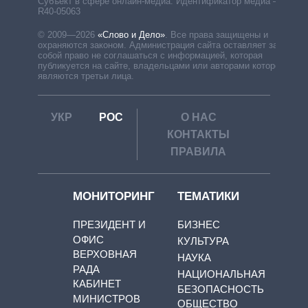
Субъект в сфере онлайн-медиа. Идентификатор медиа –
R40-05063
© 2009—2026
«Слово и Дело»
.
Все права защищены и
охраняются законом. Администрация сайта оставляет за
собой право не соглашаться с информацией, которая
публикуется на сайте, владельцами или авторами которой
являются третьи лица.
УКР
РОС
О НАС
КОНТАКТЫ
ПРАВИЛА
МОНИТОРИНГ
ТЕМАТИКИ
ПРЕЗИДЕНТ И
БИЗНЕС
ОФИС
КУЛЬТУРА
ВЕРХОВНАЯ
НАУКА
РАДА
НАЦИОНАЛЬНАЯ
КАБИНЕТ
БЕЗОПАСНОСТЬ
МИНИСТРОВ
ОБЩЕСТВО