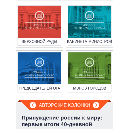
УРОВЕНЬ
УРОВЕНЬ
ОТВЕТСТВЕННОСТИ
ОТВЕТСТВЕННОСТИ
ВЕРХОВНОЙ РАДЫ
КАБИНЕТА МИНИСТРОВ
УРОВЕНЬ
УРОВЕНЬ
ОТВЕТСТВЕННОСТИ
ОТВЕТСТВЕННОСТИ
ПРЕДСЕДАТЕЛЕЙ ОГА
МЭРОВ ГОРОДОВ
АВТОРСКИЕ КОЛОНКИ
Принуждение россии к миру:
Охо
вто
первые итоги 40-дневной
ли 