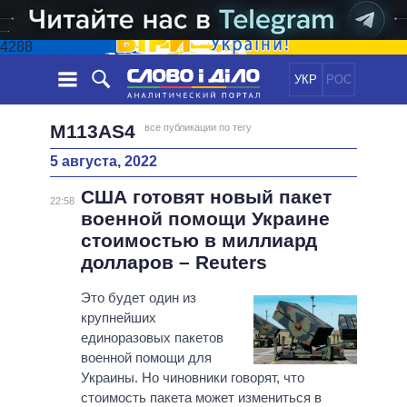
4288
УКР
РОС
НОВОСТИ
M113AS4
все публикации по тегу
5 августа, 2022
ОБЕЩАНИЯ
ЛЕНТА
ПОЛИТИКА
США готовят новый пакет
СОБЫТИЯ
ЭКОНОМИКА
22:58
ПОЛИТИКИ
военной помощи Украине
СТАТЬИ
ОБЩЕСТВО
стоимостью в миллиард
ИНФОГРАФИКА
МНЕНИЯ
МИР
ВСЕ ПОЛИТИКИ
долларов – Reuters
ОБЗОРЫ
ПРЕЗИДЕНТ И ОФИС
ВИДЕО
Это будет один из
ДАЙДЖЕСТЫ
ВЕРХОВНАЯ РАДА
крупнейших
ПОДДЕРЖАТЬ
КАБИНЕТ МИНИСТРОВ
единоразовых пакетов
ГЛАВЫ ОБЛАДМИНИСТРАЦИЙ
военной помощи для
СРАВНЕНИЕ ПОЛИТИКОВ
Украины. Но чиновники говорят, что
МЭРЫ
стоимость пакета может измениться в