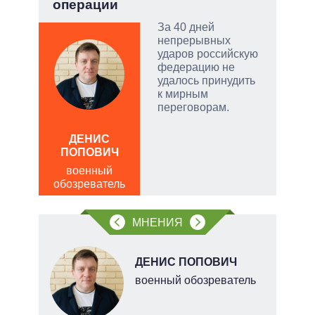
операции
соб
За 40 дней
непрерывных
ударов российскую
и
федерацию не
удалось принудить
к мирным
переговорам.
?
ДЕНИС
Д
ПОПОВИЧ
ПО
военный
в
 их
обозреватель
обо
иты,
орые
МНЕНИЯ
».
Н
ДЕНИС ПОПОВИЧ
военный обозреватель