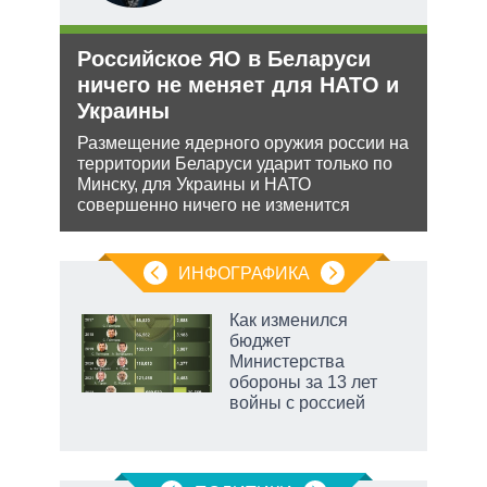
ли
Российское ЯО в Беларуси
Орд
ти в
ничего не меняет для НАТО и
под
Украины
Юрид
МУС 
ь с
Размещение ядерного оружия россии на
проп
 это
территории Беларуси ударит только по
инфо
 для
Минску, для Украины и НАТО
совершенно ничего не изменится
ИНФОГРАФИКА
Как изменился
бюджет
Министерства
обороны за 13 лет
войны с россией
чино