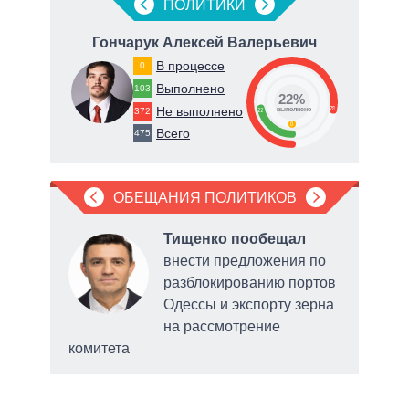
ПОЛИТИКИ
Гончарук Алексей Валерьевич
Т
В процессе
0
Выполнено
103
22%
Не выполнено
78
372
22
о
выполнено
0
Всего
475
ОБЕЩАНИЯ ПОЛИТИКОВ
что в
Тищенко пообещал
даст
внести предложения по
 суд
разблокированию портов
ения
Одессы и экспорту зерна
мани
на рассмотрение
комитета
уста
гром