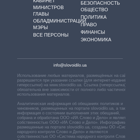
КАБИНЕТ
БЕЗОПАСНОСТЬ
МИНИСТРОВ
ОБЩЕСТВО
ГЛАВЫ
ПОЛИТИКА
ОБЛАДМИНИСТРАЦИЙ
ПРАВО
МЭРЫ
ФИНАНСЫ
ВСЕ ПЕРСОНЫ
ЭКОНОМИКА
info@slovoidilo.ua
Использование любых материалов, размещённых на сайте,
разрешается при указании ссылки (для интернет-изданий —
гиперссылки) на www.slovoidilo.ua. Ссылка (гиперссылка)
обязательна вне зависимости от полного либо частичного
использования материалов.
Аналитическая информация об обещаниях политиков и
чиновников, размещенных на портале slovoidilo.ua, а также
информация о состоянии выполнения этих обещаний,
собрана и обработана ООО «ИА Слово и Дело» и является
собственностью ООО «ИА Слово и Дело». Инфографики,
размещенные на портале slovoidilo.ua, созданы ОО «Система
народного контроля Слово и Дело» и являются
собственностью ОО «Система народного контроля Слово и