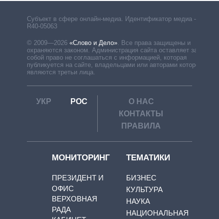
Субъект в сфере онлайн-медиа. Идентификатор медиа –
R40-05063
© 2009—2026
«Слово и Дело»
.
Все права защищены и
охраняются законом. Администрация сайта оставляет за
собой право не соглашаться с информацией, которая
публикуется на сайте, владельцами или авторами которой
являются третьи лица.
УКР
РОС
О НАС
КОНТАКТЫ
ПРАВИЛА
МОНИТОРИНГ
ТЕМАТИКИ
ПРЕЗИДЕНТ И
БИЗНЕС
ОФИС
КУЛЬТУРА
ВЕРХОВНАЯ
НАУКА
РАДА
НАЦИОНАЛЬНАЯ