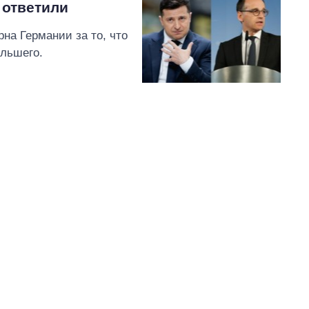
 ответили
рна Германии за то, что
ольшего.