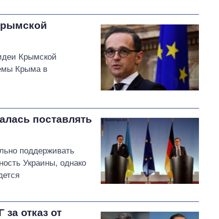
Крымской
 идеи Крымской
темы Крыма в
алась поставлять
ельно поддерживать
ность Украины, однако
дется
 за отказ от