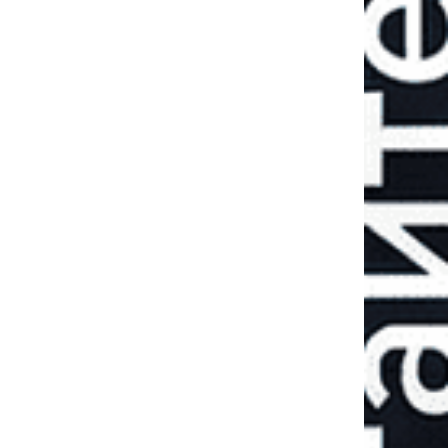
Пятая военная
зима: готова ли
Украина к новым
вызовам?
ЛЕКСАНДР
ДЕНИ
РАДЧУК
ПОПОВ
олитический
военны
бозреватель
обозреват