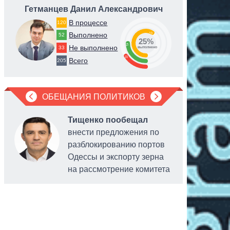
Гетманцев Данил Александрович
Крик
В процессе
120
59
Выполнено
52
25%
25
Не выполнено
33
выполнено
16
Всего
205
ОБЕЩАНИЯ ПОЛИТИКОВ
Тищенко пообещал
внести предложения по
разблокированию портов
Одессы и экспорту зерна
на рассмотрение комитета
головы