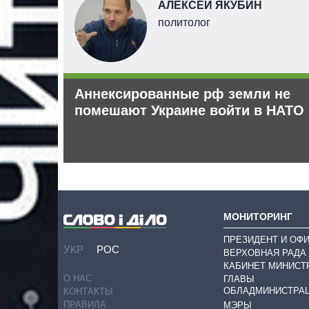
НОВ
АЛЕКСЕЙ ЯКУБИН
политолог
 рф –
Аннексированные рф земли не
помешают Украине войти в НАТО
МОНИТОРИНГ
ПРЕЗИДЕНТ И ОФ
УКР
РОС
ВЕРХОВНАЯ РАДА
КАБИНЕТ МИНИСТ
О НАС
ГЛАВЫ
ОБЛАДМИНИСТРА
КОНТАКТЫ
ПРАВИЛА
МЭРЫ