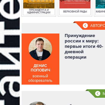
ОТВЕТСТВЕННОСТИ
ОТВЕТСТВЕННОСТИ
ОТ
ПРЕЗИДЕНТА И
ВЕРХОВНОЙ РАДЫ
КАБИН
АДМИНИСТРАЦИИ
АВТОРС
 несет
Принуждение
лонка
россии к миру:
веца
первые итоги 40-
дневной
операции
ДЕНИС
ПОПОВИЧ
военный
обозреватель