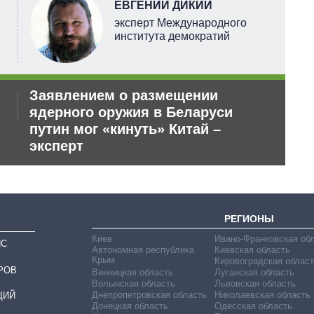
ЕВГЕНИЙ ДИКИЙ
эксперт Международного
института демократий
Заявлением о размещении
Ор
ядерного оружия в Беларуси
дл
путин мог «кинуть» Китай –
эксперт
РЕГИОНЫ
Киев
Ивано-Франковская об
ИС
Автономная республика
Киевская область
Крым
Кировоградская област
РОВ
Винницкая область
Луганская область
Волынская область
Львовская область
Днепропетровская область
Николаевская область
ЦИЙ
Донецкая область
Одесская область