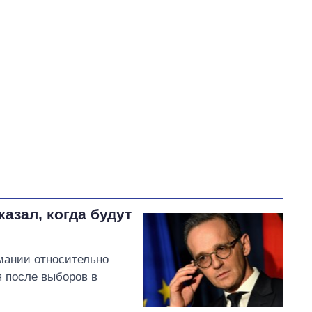
Столар Вадим Михайлович
В процессе
59
Выполнено
0
0%
Не выполнено
13
82
выполнено
18
Всего
72
0
Яценко пообещал
, что в
ближайшее время подаст
исковое заявление в суд
азал, когда будут
относительно повышения
тарифов на воду в Умани
рмании относительно
я после выборов в