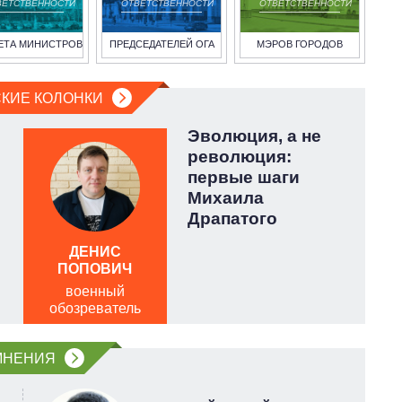
ВЕТСТВЕННОСТИ
ОТВЕТСТВЕННОСТИ
ОТВЕТСТВЕННОСТИ
ЕТА МИНИСТРОВ
ПРЕДСЕДАТЕЛЕЙ ОГА
МЭРОВ ГОРОДОВ
КИЕ КОЛОНКИ
Эволюция, а не
революция:
первые шаги
Михаила
Драпатого
ДЕНИС
А
ПОПОВИЧ
военный
п
обозреватель
о
МНЕНИЯ