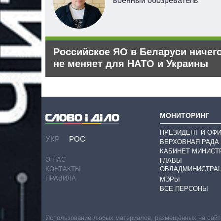
ерт
военный обозреватель
Российское ЯО в Беларуси ничег
абжения
не меняет для НАТО и Украины
МОНИТОРИНГ
ПРЕЗИДЕНТ И ОФ
УКР
РОС
ВЕРХОВНАЯ РАДА
КАБИНЕТ МИНИСТ
О НАС
ГЛАВЫ
ОБЛАДМИНИСТРА
КОНТАКТЫ
ПРАВИЛА
МЭРЫ
ВСЕ ПЕРСОНЫ
Использование любых материалов, размещённых на сайте,