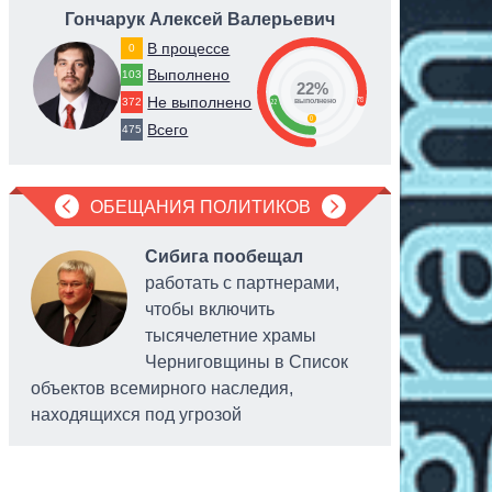
Гончарук Алексей Валерьевич
Ба
В процессе
0
Выполнено
103
22%
Не выполнено
78
372
22
выполнено
0
Всего
475
ОБЕЩАНИЯ ПОЛИТИКОВ
Сибига пообещал
работать с партнерами,
чтобы включить
тысячелетние храмы
Черниговщины в Список
объектов всемирного наследия,
выделенн
находящихся под угрозой