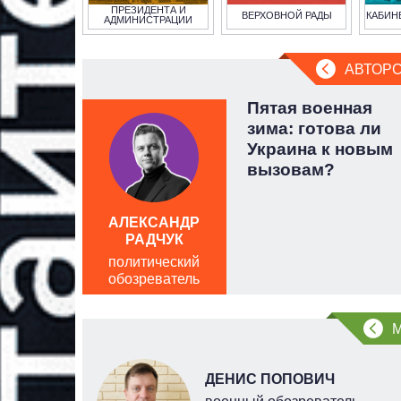
ПРЕЗИДЕНТА И
ВЕРХОВНОЙ РАДЫ
КАБИН
АДМИНИСТРАЦИИ
АВТОРС
 а не
Пятая военная
:
зима: готова ли
ги
Украина к новым
вызовам?
АЛЕКСАНДР
РАДЧУК
политический
обозреватель
ДЕНИС ПОПОВИЧ