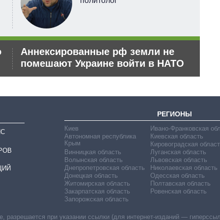
политолог
о
Аннексированные рф земли не
За
помешают Украине войти в НАТО
яд
пу
эк
РЕГИОНЫ
Киев
Ивано-Франковская об
ИС
Автономная республика
Киевская область
Крым
Кировоградская област
РОВ
Винницкая область
Луганская область
Волынская область
Львовская область
Днепропетровская область
Николаевская область
ЦИЙ
Донецкая область
Одесская область
Житомирская область
Полтавская область
Закарпатская область
Ровенская область
Запорожская область
 разрешается при указании ссылки (для интернет-изданий — гиперссылки