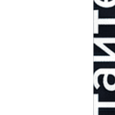
Июль: Россию
заштормило.
Колонка Леонида
Швеца
ЕОНИД ШВЕЦ
ДЕНИ
ПОПОВ
олитический
бозреватель
военны
обозреват
ЕВГЕНИЙ ДИКИЙ