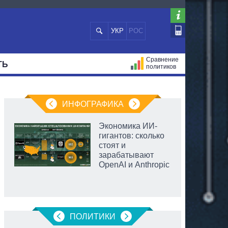
УКР
РОС
Сравнение
ТЬ
политиков
СТРАЦИЙ
МЭРЫ
ВСЕ ПЕРСОНЫ
ИНФОГРАФИКА
Экономика ИИ-
гигантов: сколько
стоят и
зарабатывают
OpenAI и Anthropic
ПОЛИТИКИ