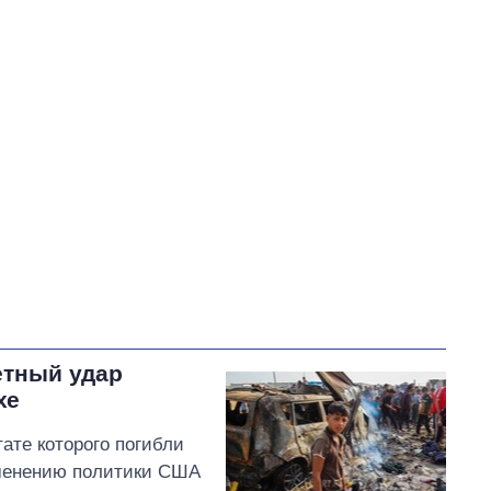
Вакарчук Святослав Иванович
В процессе
87
35
60
Выполнено
8
5%
Не выполнено
51
выполнено
Всего
146
5
Федиенко пообещал
обратиться в НБУ за
официальными
разъяснениями
относительно риска утечки
етный удар
персональных данных украинцев из
хе
платежных чеков
ате которого погибли
зменению политики США