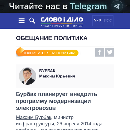
УКР
РОС
НОВОСТИ
ОБЕЩАНИЕ ПОЛИТИКА
ОБЕЩАНИЯ
ЛЕНТА
ПОЛИТИКА
ПОДПИСАТЬСЯ НА ПОЛИТИКА
СОБЫТИЯ
ЭКОНОМИКА
ПОЛИТИКИ
СТАТЬИ
ОБЩЕСТВО
БУРБАК
ИНФОГРАФИКА
МНЕНИЯ
МИР
ВСЕ ПОЛИТИКИ
Максим Юрьевич
ОБЗОРЫ
ПРЕЗИДЕНТ И ОФИС
ВИДЕО
ДАЙДЖЕСТЫ
ВЕРХОВНАЯ РАДА
Бурбак планирует внедрить
ПОДДЕРЖАТЬ
программу модернизации
КАБИНЕТ МИНИСТРОВ
электровозов
ГЛАВЫ ОБЛАДМИНИСТРАЦИЙ
СРАВНЕНИЕ ПОЛИТИКОВ
Максим Бурбак
, министр
МЭРЫ
инфраструктуры, 26 апреля 2014 года
ВСЕ ПЕРСОНЫ