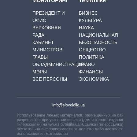
МОНИТОРИНГ
ТЕМАТИКИ
ПРЕЗИДЕНТ И
БИЗНЕС
ОФИС
КУЛЬТУРА
ВЕРХОВНАЯ
НАУКА
РАДА
НАЦИОНАЛЬНАЯ
КАБИНЕТ
БЕЗОПАСНОСТЬ
МИНИСТРОВ
ОБЩЕСТВО
ГЛАВЫ
ПОЛИТИКА
ОБЛАДМИНИСТРАЦИЙ
ПРАВО
МЭРЫ
ФИНАНСЫ
ВСЕ ПЕРСОНЫ
ЭКОНОМИКА
info@slovoidilo.ua
Использование любых материалов, размещённых на сайте,
разрешается при указании ссылки (для интернет-изданий —
гиперссылки) на www.slovoidilo.ua. Ссылка (гиперссылка)
обязательна вне зависимости от полного либо частичного
использования материалов.