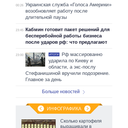
Украинская служба «Голоса Америки»
00:26
возобновляет работу после
длительной паузы
Кабмин готовит пакет решений для
23:45
бесперебойной работы бизнеса
после ударов рф: что предлагают
Рф массированно
ИТОГИ
23:00
ударила по Киеву и
области, а экс-послу
Стефанишиной вручили подозрение.
Главное за день
Больше новостей
ИНФОГРАФИКА
Сколько картофеля
о
выращивали в