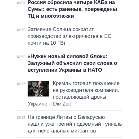
Россия сбросила четыре КАБа на
04:37
Сумы: есть раненые, повреждены
ТЦ и многоэтажки
Затмение Солнца сократит
03:59
производство электричества в ЕС
почти на 10 ГВт
«Нужен новый силовой блок»:
02:59
Залужный объяснил свои слова о
вступлении Украины в НАТО
Кремль готовил покушение
02:15
на руководителя компании,
поставляющей дроны
Украине – Die Zeit
На границе Литвы с Беларусью
00:58
нашли уже третий подземный туннель
для нелегальных мигрантов