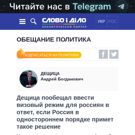
УКР
РОС
НОВОСТИ
ОБЕЩАНИЕ ПОЛИТИКА
ОБЕЩАНИЯ
ЛЕНТА
ПОЛИТИКА
ПОДПИСАТЬСЯ НА ПОЛИТИКА
СОБЫТИЯ
ЭКОНОМИКА
ПОЛИТИКИ
СТАТЬИ
ОБЩЕСТВО
ДЕЩИЦА
ИНФОГРАФИКА
МНЕНИЯ
МИР
ВСЕ ПОЛИТИКИ
Андрей Богданович
ОБЗОРЫ
ПРЕЗИДЕНТ И ОФИС
ВИДЕО
ДАЙДЖЕСТЫ
ВЕРХОВНАЯ РАДА
Дещица пообещал ввести
ПОДДЕРЖАТЬ
визовый режим для россиян в
КАБИНЕТ МИНИСТРОВ
ответ, если Россия в
ГЛАВЫ ОБЛАДМИНИСТРАЦИЙ
СРАВНЕНИЕ ПОЛИТИКОВ
одностороннем порядке примет
МЭРЫ
такое решение
ВСЕ ПЕРСОНЫ