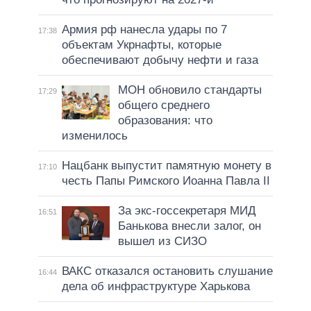
Армия рф нанесла удары по 7
17:38
объектам Укрнафты, которые
обеспечивают добычу нефти и газа
МОН обновило стандарты
17:29
общего среднего
образования: что
изменилось
Нацбанк выпустит памятную монету в
17:10
честь Папы Римского Иоанна Павла II
За экс-госсекретаря МИД
16:51
Банькова внесли залог, он
вышел из СИЗО
ВАКС отказался остановить слушание
16:44
дела об инфраструктуре Харькова