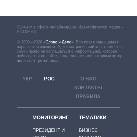
Субъект в сфере онлайн-медиа. Идентификатор медиа –
R40-05063
© 2009—2026
«Слово и Дело»
.
Все права защищены и
охраняются законом. Администрация сайта оставляет за
собой право не соглашаться с информацией, которая
публикуется на сайте, владельцами или авторами которой
являются третьи лица.
УКР
РОС
О НАС
КОНТАКТЫ
ПРАВИЛА
МОНИТОРИНГ
ТЕМАТИКИ
ПРЕЗИДЕНТ И
БИЗНЕС