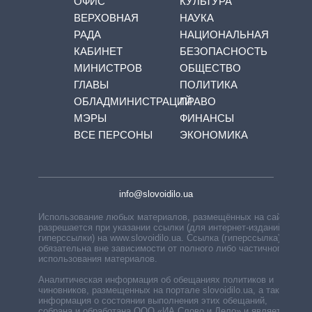
ОФИС
КУЛЬТУРА
ВЕРХОВНАЯ
НАУКА
РАДА
НАЦИОНАЛЬНАЯ
КАБИНЕТ
БЕЗОПАСНОСТЬ
МИНИСТРОВ
ОБЩЕСТВО
ГЛАВЫ
ПОЛИТИКА
ОБЛАДМИНИСТРАЦИЙ
ПРАВО
МЭРЫ
ФИНАНСЫ
ВСЕ ПЕРСОНЫ
ЭКОНОМИКА
info@slovoidilo.ua
Использование любых материалов, размещённых на сайте,
разрешается при указании ссылки (для интернет-изданий —
гиперссылки) на www.slovoidilo.ua. Ссылка (гиперссылка)
обязательна вне зависимости от полного либо частичного
использования материалов.
Аналитическая информация об обещаниях политиков и
чиновников, размещенных на портале slovoidilo.ua, а также
информация о состоянии выполнения этих обещаний,
собрана и обработана ООО «ИА Слово и Дело» и является