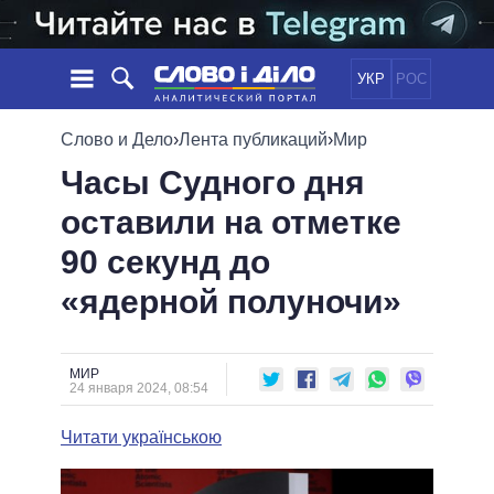
УКР
РОС
НОВОСТИ
Слово и Дело
›
Лента публикаций
›
Мир
Часы Судного дня
ОБЕЩАНИЯ
ЛЕНТА
ПОЛИТИКА
оставили на отметке
СОБЫТИЯ
ЭКОНОМИКА
ПОЛИТИКИ
90 секунд до
СТАТЬИ
ОБЩЕСТВО
ИНФОГРАФИКА
МНЕНИЯ
МИР
ВСЕ ПОЛИТИКИ
«ядерной полуночи»
ОБЗОРЫ
ПРЕЗИДЕНТ И ОФИС
ВИДЕО
ДАЙДЖЕСТЫ
ВЕРХОВНАЯ РАДА
МИР
ПОДДЕРЖАТЬ
КАБИНЕТ МИНИСТРОВ
24 января 2024, 08:54
ГЛАВЫ ОБЛАДМИНИСТРАЦИЙ
СРАВНЕНИЕ ПОЛИТИКОВ
Читати українською
МЭРЫ
ВСЕ ПЕРСОНЫ