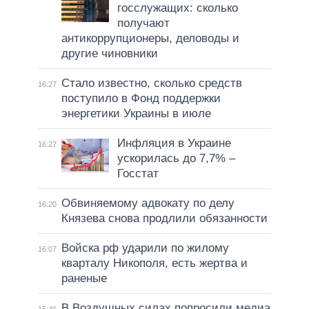
госслужащих: сколько
получают
антикоррупционеры, деловоды и
другие чиновники
Стало известно, сколько средств
16:27
поступило в Фонд поддержки
энергетики Украины в июле
Инфляция в Украине
16:27
ускорилась до 7,7% –
Госстат
Обвиняемому адвокату по делу
16:20
Князева снова продлили обязанности
Войска рф ударили по жилому
16:07
кварталу Никополя, есть жертва и
раненые
В Воздушных силах попросили медиа
15:46