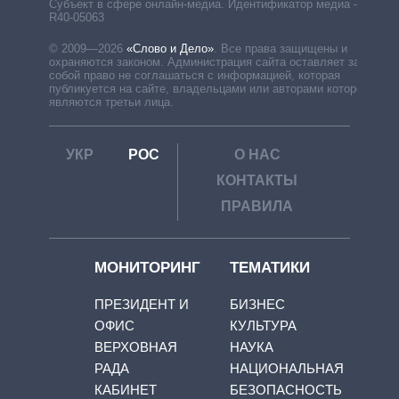
Субъект в сфере онлайн-медиа. Идентификатор медиа –
R40-05063
© 2009—2026
«Слово и Дело»
.
Все права защищены и
охраняются законом. Администрация сайта оставляет за
собой право не соглашаться с информацией, которая
публикуется на сайте, владельцами или авторами которой
являются третьи лица.
УКР
РОС
О НАС
КОНТАКТЫ
ПРАВИЛА
МОНИТОРИНГ
ТЕМАТИКИ
ПРЕЗИДЕНТ И
БИЗНЕС
ОФИС
КУЛЬТУРА
ВЕРХОВНАЯ
НАУКА
РАДА
НАЦИОНАЛЬНАЯ
КАБИНЕТ
БЕЗОПАСНОСТЬ