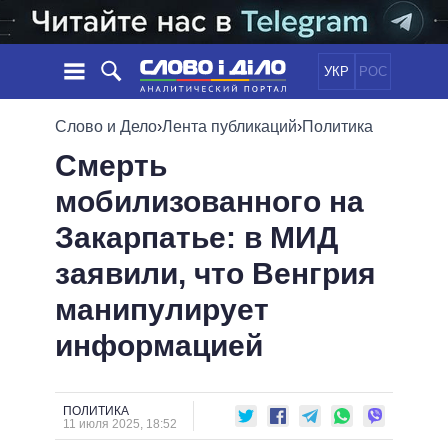
УКР
РОС
НОВОСТИ
Слово и Дело
›
Лента публикаций
›
Политика
Смерть
ОБЕЩАНИЯ
ЛЕНТА
ПОЛИТИКА
мобилизованного на
СОБЫТИЯ
ЭКОНОМИКА
ПОЛИТИКИ
Закарпатье: в МИД
СТАТЬИ
ОБЩЕСТВО
ИНФОГРАФИКА
МНЕНИЯ
МИР
ВСЕ ПОЛИТИКИ
заявили, что Венгрия
ОБЗОРЫ
ПРЕЗИДЕНТ И ОФИС
манипулирует
ВИДЕО
ДАЙДЖЕСТЫ
ВЕРХОВНАЯ РАДА
информацией
ПОДДЕРЖАТЬ
КАБИНЕТ МИНИСТРОВ
ГЛАВЫ ОБЛАДМИНИСТРАЦИЙ
СРАВНЕНИЕ ПОЛИТИКОВ
МЭРЫ
ПОЛИТИКА
11 июля 2025, 18:52
ВСЕ ПЕРСОНЫ