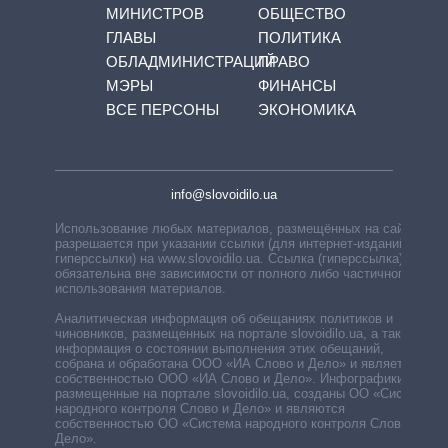
МИНИСТРОВ
ОБЩЕСТВО
ГЛАВЫ
ПОЛИТИКА
ОБЛАДМИНИСТРАЦИЙ
ПРАВО
МЭРЫ
ФИНАНСЫ
ВСЕ ПЕРСОНЫ
ЭКОНОМИКА
info@slovoidilo.ua
Использование любых материалов, размещённых на сайте,
разрешается при указании ссылки (для интернет-изданий —
гиперссылки) на www.slovoidilo.ua. Ссылка (гиперссылка)
обязательна вне зависимости от полного либо частичного
использования материалов.
Аналитическая информация об обещаниях политиков и
чиновников, размещенных на портале slovoidilo.ua, а также
информация о состоянии выполнения этих обещаний,
собрана и обработана ООО «ИА Слово и Дело» и является
собственностью ООО «ИА Слово и Дело». Инфографики,
размещенные на портале slovoidilo.ua, созданы ОО «Система
народного контроля Слово и Дело» и являются
собственностью ОО «Система народного контроля Слово и
Дело».