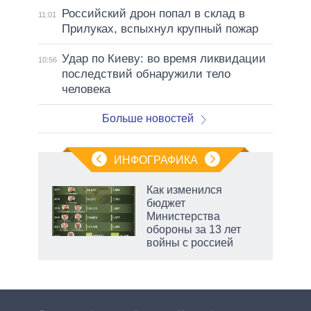
Российский дрон попал в склад в
11:01
Прилуках, вспыхнул крупный пожар
Удар по Киеву: во время ликвидации
10:56
последствий обнаружили тело
человека
Больше новостей
ИНФОГРАФИКА
 как
Как изменился
чипы
бюджет
ды и
Министерства
т на
обороны за 13 лет
войны с россией
рф