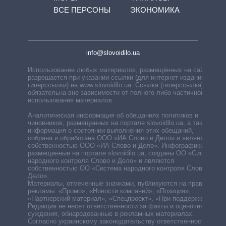
ВСЕ ПЕРСОНЫ
ЭКОНОМИКА
info@slovoidilo.ua
Использование любых материалов, размещённых на сайте,
разрешается при указании ссылки (для интернет-изданий —
гиперссылки) на www.slovoidilo.ua. Ссылка (гиперссылка)
обязательна вне зависимости от полного либо частичного
использования материалов.
Аналитическая информация об обещаниях политиков и
чиновников, размещенных на портале slovoidilo.ua, а также
информация о состоянии выполнения этих обещаний,
собрана и обработана ООО «ИА Слово и Дело» и является
собственностью ООО «ИА Слово и Дело». Инфографики,
размещенные на портале slovoidilo.ua, созданы ОО «Система
народного контроля Слово и Дело» и являются
собственностью ОО «Система народного контроля Слово и
Дело».
Материалы, отмеченные значками, публикуются на правах
рекламы: «Промо», «Новости компаний», «Позиция»,
«Партнерский материал», «Спецпроект», «При поддержке».
Редакция не несет ответственности за факты и оценочные
суждения, обнародованные в рекламных материалах.
Согласно украинскому законодательству ответственность за