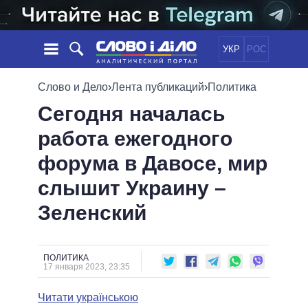
УКР
РОС
НОВОСТИ
Слово и Дело
›
Лента публикаций
›
Политика
Сегодня началась
ОБЕЩАНИЯ
ЛЕНТА
ПОЛИТИКА
работа ежегодного
СОБЫТИЯ
ЭКОНОМИКА
ПОЛИТИКИ
форума в Давосе, мир
СТАТЬИ
ОБЩЕСТВО
ИНФОГРАФИКА
МНЕНИЯ
МИР
ВСЕ ПОЛИТИКИ
слышит Украину –
ОБЗОРЫ
ПРЕЗИДЕНТ И ОФИС
Зеленский
ВИДЕО
ДАЙДЖЕСТЫ
ВЕРХОВНАЯ РАДА
ПОДДЕРЖАТЬ
КАБИНЕТ МИНИСТРОВ
ГЛАВЫ ОБЛАДМИНИСТРАЦИЙ
ПОЛИТИКА
СРАВНЕНИЕ ПОЛИТИКОВ
17 января 2023, 23:35
МЭРЫ
Читати українською
ВСЕ ПЕРСОНЫ