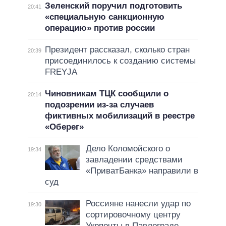
Зеленский поручил подготовить
20:41
«специальную санкционную
операцию» против россии
Президент рассказал, сколько стран
20:39
присоединилось к созданию системы
FREYJA
Чиновникам ТЦК сообщили о
20:14
подозрении из-за случаев
фиктивных мобилизаций в реестре
«Оберег»
Дело Коломойского о
19:34
завладении средствами
«ПриватБанка» направили в
суд
Россияне нанесли удар по
19:30
сортировочному центру
Укрпочты в Павлограде,