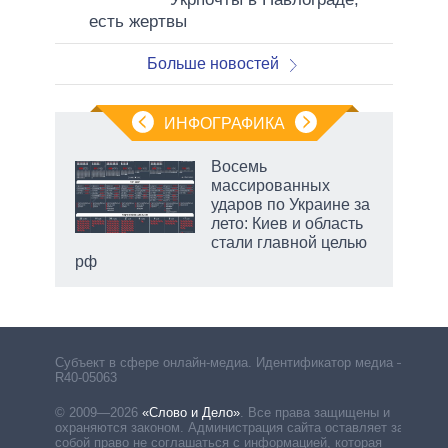
есть жертвы
Больше новостей
ИНФОГРАФИКА
рифы
Восемь
у в
массированных
 на
ударов по Украине за
лето: Киев и область
стали главной целью
рф
Субъект в сфере онлайн-медиа. Идентификатор медиа –
R40-05063
© 2009—2026
«Слово и Дело»
.
Все права защищены и
охраняются законом. Администрация сайта оставляет за
собой право не соглашаться с информацией, которая