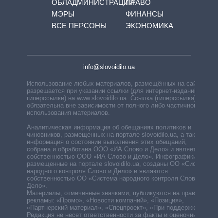
ОБЛАДМИНИСТРАЦИЙ
ПРАВО
МЭРЫ
ФИНАНСЫ
ВСЕ ПЕРСОНЫ
ЭКОНОМИКА
info@slovoidilo.ua
Использование любых материалов, размещённых на сайте,
разрешается при указании ссылки (для интернет-изданий —
гиперссылки) на www.slovoidilo.ua. Ссылка (гиперссылка)
обязательна вне зависимости от полного либо частичного
использования материалов.
Аналитическая информация об обещаниях политиков и
чиновников, размещенных на портале slovoidilo.ua, а также
информация о состоянии выполнения этих обещаний,
собрана и обработана ООО «ИА Слово и Дело» и является
собственностью ООО «ИА Слово и Дело». Инфографики,
размещенные на портале slovoidilo.ua, созданы ОО «Система
народного контроля Слово и Дело» и являются
собственностью ОО «Система народного контроля Слово и
Дело».
Материалы, отмеченные значками, публикуются на правах
рекламы: «Промо», «Новости компаний», «Позиция»,
«Партнерский материал», «Спецпроект», «При поддержке».
Редакция не несет ответственности за факты и оценочные