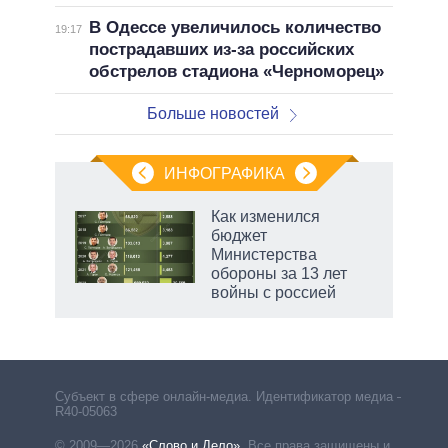
В Одессе увеличилось количество
19:17
пострадавших из-за российских
обстрелов стадиона «Черноморец»
Больше новостей
ИНФОГРАФИКА
Как изменился
бюджет
не за
Министерства
асть
обороны за 13 лет
елью
войны с россией
маги
Субъект в сфере онлайн-медиа. Идентификатор медиа –
R40-05063
© 2009—2026
«Слово и Дело»
.
Все права защищены и