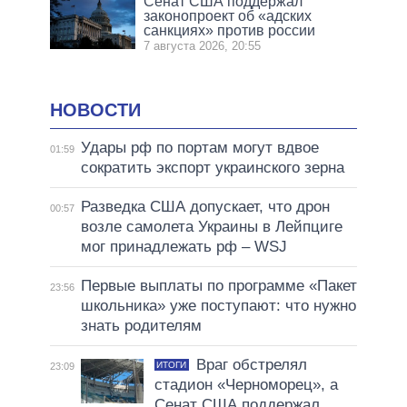
Сенат США поддержал
законопроект об «адских
санкциях» против россии
7 августа 2026, 20:55
НОВОСТИ
Удары рф по портам могут вдвое
01:59
сократить экспорт украинского зерна
Разведка США допускает, что дрон
00:57
возле самолета Украины в Лейпциге
мог принадлежать рф – WSJ
Первые выплаты по программе «Пакет
23:56
школьника» уже поступают: что нужно
знать родителям
Враг обстрелял
ИТОГИ
23:09
стадион «Черноморец», а
Сенат США поддержал