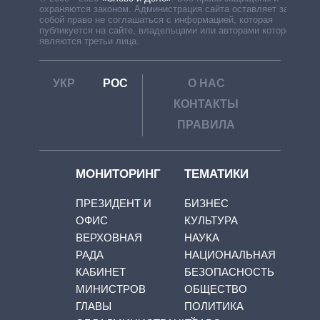
охраняются законом. Администрация сайта оставляет за
собой право не соглашаться с информацией, которая
публикуется на сайте, владельцами или авторами которой
являются третьи лица.
УКР
РОС
О НАС
КОНТАКТЫ
ПРАВИЛА
МОНИТОРИНГ
ТЕМАТИКИ
ПРЕЗИДЕНТ И
БИЗНЕС
ОФИС
КУЛЬТУРА
ВЕРХОВНАЯ
НАУКА
РАДА
НАЦИОНАЛЬНАЯ
КАБИНЕТ
БЕЗОПАСНОСТЬ
МИНИСТРОВ
ОБЩЕСТВО
ГЛАВЫ
ПОЛИТИКА