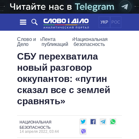
УКР
РОС
НОВОСТИ
Слово и
›
Лента
›
Национальная
Дело
публикаций
безопасность
ОБЕЩАНИЯ
ЛЕНТА
ПОЛИТИКА
СБУ перехватила
СОБЫТИЯ
ЭКОНОМИКА
новый разговор
ПОЛИТИКИ
СТАТЬИ
ОБЩЕСТВО
оккупантов: «путин
ИНФОГРАФИКА
МНЕНИЯ
МИР
ВСЕ ПОЛИТИКИ
сказал все с землей
ОБЗОРЫ
ПРЕЗИДЕНТ И ОФИС
ВИДЕО
сравнять»
ДАЙДЖЕСТЫ
ВЕРХОВНАЯ РАДА
ПОДДЕРЖАТЬ
КАБИНЕТ МИНИСТРОВ
ГЛАВЫ ОБЛАДМИНИСТРАЦИЙ
СРАВНЕНИЕ ПОЛИТИКОВ
НАЦИОНАЛЬНАЯ
МЭРЫ
БЕЗОПАСНОСТЬ
14 апреля 2022, 03:44
ВСЕ ПЕРСОНЫ