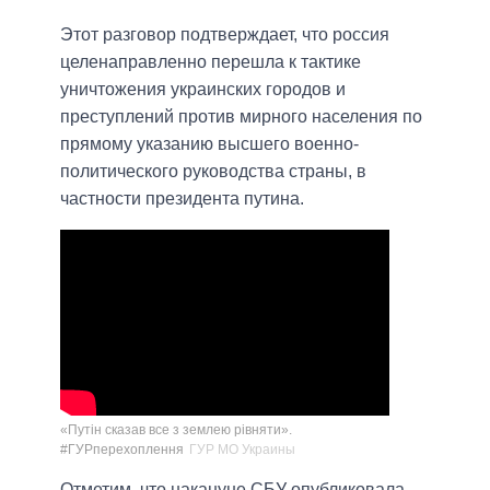
Этот разговор подтверждает, что россия
целенаправленно перешла к тактике
уничтожения украинских городов и
преступлений против мирного населения по
прямому указанию высшего военно-
политического руководства страны, в
частности президента путина.
«Путін сказав все з землею рівняти».
#ГУРперехоплення
ГУР МО Украины
Отметим, что накануне СБУ опубликовала