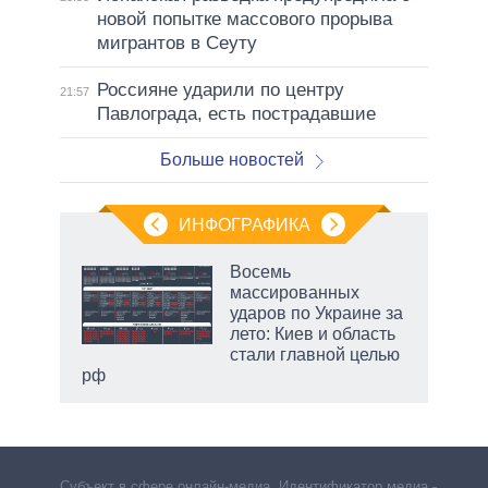
новой попытке массового прорыва
мигрантов в Сеуту
Россияне ударили по центру
21:57
Павлограда, есть пострадавшие
Больше новостей
ИНФОГРАФИКА
Восемь
массированных
ударов по Украине за
ет
лето: Киев и область
стали главной целью
рф
Субъект в сфере онлайн-медиа. Идентификатор медиа –