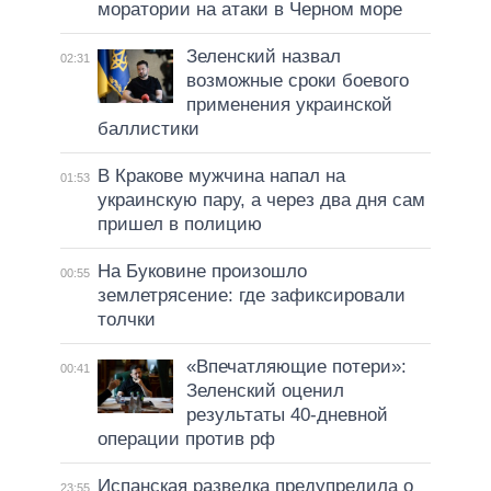
моратории на атаки в Черном море
Зеленский назвал
02:31
возможные сроки боевого
применения украинской
баллистики
В Кракове мужчина напал на
01:53
украинскую пару, а через два дня сам
пришел в полицию
На Буковине произошло
00:55
землетрясение: где зафиксировали
толчки
«Впечатляющие потери»:
00:41
Зеленский оценил
результаты 40-дневной
операции против рф
Испанская разведка предупредила о
23:55