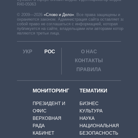
R40-05063
© 2009—2026
«Слово и Дело»
.
Все права защищены и
охраняются законом. Администрация сайта оставляет за
собой право не соглашаться с информацией, которая
публикуется на сайте, владельцами или авторами которой
являются третьи лица.
УКР
РОС
О НАС
КОНТАКТЫ
ПРАВИЛА
МОНИТОРИНГ
ТЕМАТИКИ
ПРЕЗИДЕНТ И
БИЗНЕС
ОФИС
КУЛЬТУРА
ВЕРХОВНАЯ
НАУКА
РАДА
НАЦИОНАЛЬНАЯ
КАБИНЕТ
БЕЗОПАСНОСТЬ