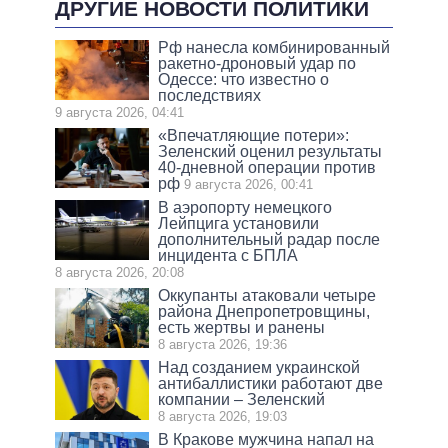
ДРУГИЕ НОВОСТИ ПОЛИТИКИ
Рф нанесла комбинированный
ракетно-дроновый удар по
Одессе: что известно о
последствиях
9 августа 2026, 04:41
«Впечатляющие потери»:
Зеленский оценил результаты
40-дневной операции против
рф
9 августа 2026, 00:41
В аэропорту немецкого
Лейпцига установили
дополнительный радар после
инцидента с БПЛА
8 августа 2026, 20:08
Оккупанты атаковали четыре
района Днепропетровщины,
есть жертвы и ранены
8 августа 2026, 19:36
Над созданием украинской
антибаллистики работают две
компании – Зеленский
8 августа 2026, 19:03
В Кракове мужчина напал на