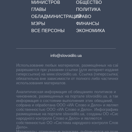
МИНИСТРОВ
ОБЩЕСТВО
ГЛАВЫ
ПОЛИТИКА
ОБЛАДМИНИСТРАЦИЙ
ПРАВО
МЭРЫ
ФИНАНСЫ
ВСЕ ПЕРСОНЫ
ЭКОНОМИКА
info@slovoidilo.ua
Использование любых материалов, размещённых на сайте,
разрешается при указании ссылки (для интернет-изданий —
гиперссылки) на www.slovoidilo.ua. Ссылка (гиперссылка)
обязательна вне зависимости от полного либо частичного
использования материалов.
Аналитическая информация об обещаниях политиков и
чиновников, размещенных на портале slovoidilo.ua, а также
информация о состоянии выполнения этих обещаний,
собрана и обработана ООО «ИА Слово и Дело» и является
собственностью ООО «ИА Слово и Дело». Инфографики,
размещенные на портале slovoidilo.ua, созданы ОО «Система
народного контроля Слово и Дело» и являются
собственностью ОО «Система народного контроля Слово и
Дело».
Материалы, отмеченные значками, публикуются на правах