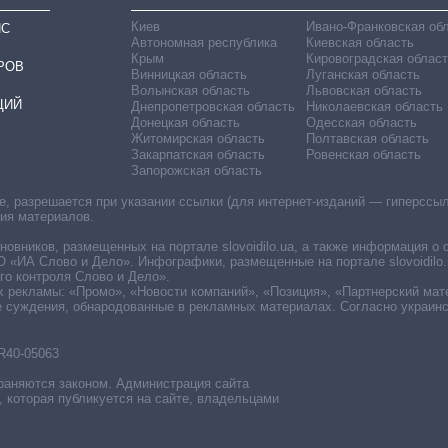
Киев
Ивано-Франковская об
ИС
Автономная республика
Киевская область
Крым
Кировоградская област
РОВ
Винницкая область
Луганская область
Волынская область
Львовская область
ЦИЙ
Днепропетровская область
Николаевская область
Донецкая область
Одесская область
Житомирская область
Полтавская область
Закарпатская область
Ровенская область
Запорожская область
 разрешается при указании ссылки (для интернет-изданий — гиперссылки
ния материалов.
овников, размещенных на портале slovoidilo.ua, а также информация о 
«ИА Слово и Дело». Инфографики, размещенные на портале slovoidilo.
о контроля Слово и Дело».
х рекламы: «Промо», «Новости компаний», «Позиция», «Партнерский мат
е суждения, обнародованные в рекламных материалах. Согласно украин
R40-05063
раняются законом. Администрация сайта
, которая публикуется на сайте, владельцами