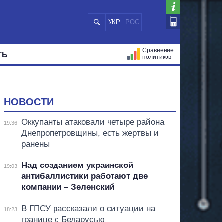
УКР
РОС
Сравнение
ТЬ
политиков
СТРАЦИЙ
МЭРЫ
ВСЕ ПЕРСОНЫ
НОВОСТИ
Оккупанты атаковали четыре района
19:36
Днепропетровщины, есть жертвы и
ранены
Над созданием украинской
19:03
антибаллистики работают две
компании – Зеленский
В ГПСУ рассказали о ситуации на
18:23
границе с Беларусью