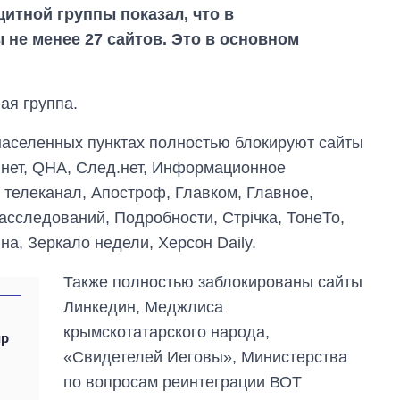
тной группы показал, что в
не менее 27 сайтов. Это в основном
ая группа.
населенных пунктах полностью блокируют сайты
.нет, QHA, След.нет, Информационное
2 телеканал, Апостроф, Главком, Главное,
асследований, Подробности, Стрічка, ТонеТо,
на, Зеркало недели, Херсон Daily.
Сколько
картофеля
выращивали в
Также полностью заблокированы сайты
Украине до и во
Линкедин, Меджлиса
время большой
войны
крымскотатарского народа,
ир
«Свидетелей Иеговы», Министерства
по вопросам реинтеграции ВОТ