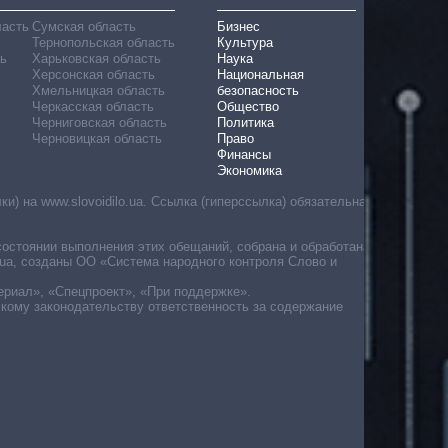
ласть
Сумская область
Бизнес
Тернопольская область
Культура
ь
Харьковская область
Наука
Херсонская область
Национальная
Хмельницкая область
безопасность
Черкасская область
Общество
Черниговская область
Политика
Черновицкая область
Право
Финансы
Экономика
) на www.slovoidilo.ua. Ссылка (гиперссылка) обязательна
состоянии выполнения этих обещаний, собрана и обработана
ua, созданы ОО «Система народного контроля Слово и
ериал», «Спецпроект», «При поддержке».
скому законодательству ответственность за содержание