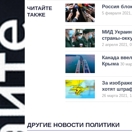
Россия блок
ЧИТАЙТЕ
5 февраля 2021,
ТАКЖЕ
МИД Украин
страны-окк
2 апреля 2021, 0
Канада ввел
Крыма
30 мар
За изображ
хотят штра
26 марта 2021, 1
ДРУГИЕ НОВОСТИ ПОЛИТИКИ