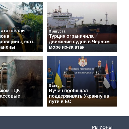
 атаковали
8 августа
йона
Турция ограничила
ровщины, есть
движение судов в Черном
ранены
море из-за атак
8 августа
ском ТЦК
Вучич пообещал
массовые
поддерживать Украину на
пути в ЕС
РЕГИОНЫ