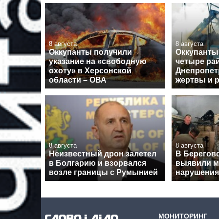
8 августа
8 августа
Оккупанты получили
Оккупанты
указание на «свободную
четыре ра
охоту» в Херсонской
Днепропет
области – ОВА
жертвы и 
8 августа
8 августа
Неизвестный дрон залетел
В Берегов
в Болгарию и взорвался
выявили 
возле границы с Румынией
нарушения
МОНИТОРИНГ